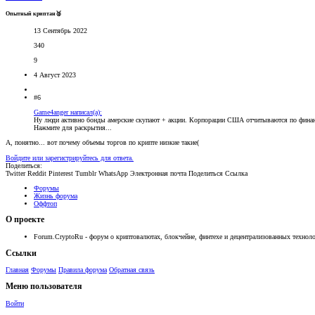
Опытный криптан🥈
13 Сентябрь 2022
340
9
4 Август 2023
#6
Game4anger написал(а):
Ну люди активно бонды амерские скупают + акции. Корпорации США отчитываются по финанс
Нажмите для раскрытия...
А, понятно... вот почему объемы торгов по крипте низкие такие(
Войдите или зарегистрируйтесь для ответа.
Поделиться:
Twitter
Reddit
Pinterest
Tumblr
WhatsApp
Электронная почта
Поделиться
Ссылка
Форумы
Жизнь форума
Оффтоп
О проекте
Forum.CryptoRu - форум о криптовалютах, блокчейне, финтехе и децентрализованных техноло
Ссылки
Главная
Форумы
Правила форума
Обратная связь
Меню пользователя
Войти