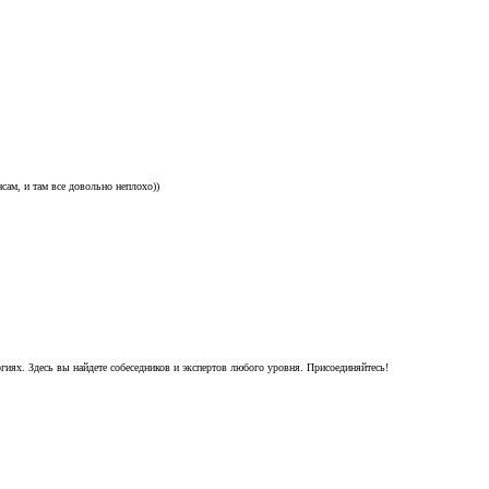
ам, и там все довольно неплохо))
гиях. Здесь вы найдете собеседников и экспертов любого уровня. Присоединяйтесь!