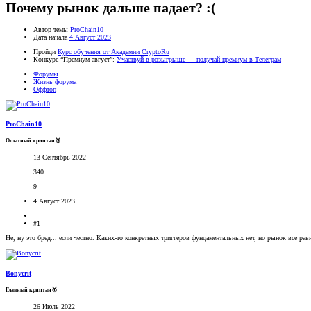
Почему рынок дальше падает? :(
Автор темы
ProChain10
Дата начала
4 Август 2023
Пройди
Курс обучения от Академии CryptoRu
Конкурс “Премиум-август”:
Участвуй в розыгрыше — получай премиум в Телеграм
Форумы
Жизнь форума
Оффтоп
ProChain10
Опытный криптан🥈
13 Сентябрь 2022
340
9
4 Август 2023
#1
Не, ну это бред... если честно. Каких-то конкретных триггеров фундаментальных нет, но рынок все ра
Bonycrit
Главный криптан🥇
26 Июль 2022