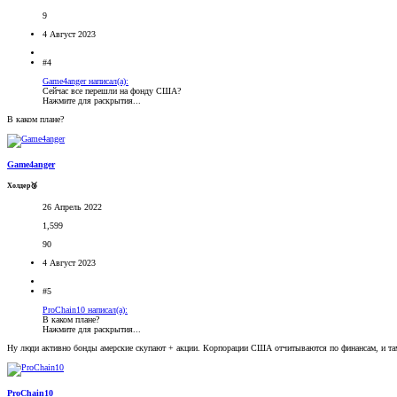
9
4 Август 2023
#4
Game4anger написал(а):
Сейчас все перешли на фонду США?
Нажмите для раскрытия...
В каком плане?
Game4anger
Холдер🥉
26 Апрель 2022
1,599
90
4 Август 2023
#5
ProChain10 написал(а):
В каком плане?
Нажмите для раскрытия...
Ну люди активно бонды амерские скупают + акции. Корпорации США отчитываются по финансам, и там
ProChain10