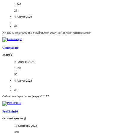
1,345
26
4 Август 2023
#2
Ну так то триггеров и к устойчивому росту нет) ничего удивительного
Game4anger
Холдер🥉
26 Апрель 2022
1,599
90
4 Август 2023
#3
Сейчас все перешли на фонду США?
ProChain10
Опытный криптан🥈
13 Сентябрь 2022
340