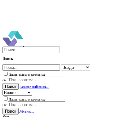
Поиск
Искать только в заголовках
От:
Поиск
Расширенный поиск...
Искать только в заголовках
От:
Поиск
Advanced...
Меню