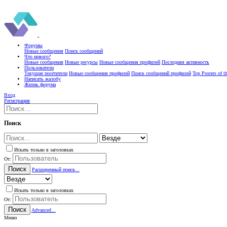
Форумы
Новые сообщения
Поиск сообщений
Что нового?
Новые сообщения
Новые ресурсы
Новые сообщения профилей
Последняя активность
Пользователи
Текущие посетители
Новые сообщения профилей
Поиск сообщений профилей
Top Posters of 
Написать жалобу
Жизнь форума
Вход
Регистрация
Поиск
Искать только в заголовках
От:
Поиск
Расширенный поиск...
Искать только в заголовках
От:
Поиск
Advanced...
Меню