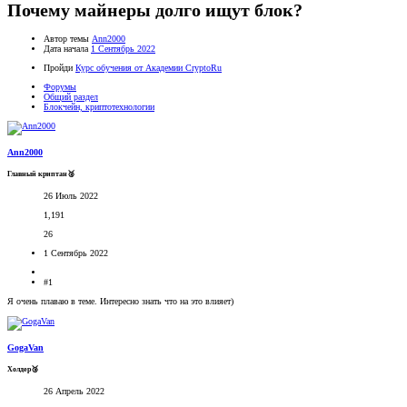
Почему майнеры долго ищут блок?
Автор темы
Ann2000
Дата начала
1 Сентябрь 2022
Пройди
Курс обучения от Академии CryptoRu
Форумы
Общий раздел
Блокчейн, криптотехнологии
Ann2000
Главный криптан🥈
26 Июль 2022
1,191
26
1 Сентябрь 2022
#1
Я очень плаваю в теме. Интересно знать что на это влияет)
GogaVan
Холдер🥉
26 Апрель 2022