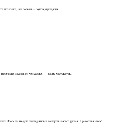
ется медленнее, чем должен — задача упрощается..
ок появляется медленнее, чем должен — задача упрощается..
гиях. Здесь вы найдете собеседников и экспертов любого уровня. Присоединяйтесь!