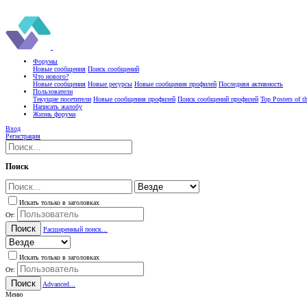
Форумы
Новые сообщения
Поиск сообщений
Что нового?
Новые сообщения
Новые ресурсы
Новые сообщения профилей
Последняя активность
Пользователи
Текущие посетители
Новые сообщения профилей
Поиск сообщений профилей
Top Posters of 
Написать жалобу
Жизнь форума
Вход
Регистрация
Поиск
Искать только в заголовках
От:
Поиск
Расширенный поиск...
Искать только в заголовках
От:
Поиск
Advanced...
Меню