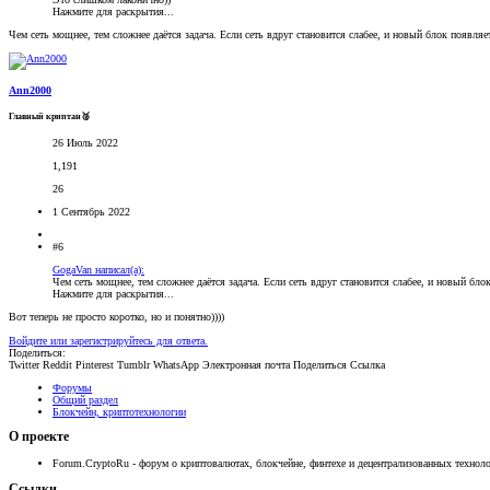
Нажмите для раскрытия...
Чем сеть мощнее, тем сложнее даётся задача. Если сеть вдруг становится слабее, и новый блок появля
Ann2000
Главный криптан🥈
26 Июль 2022
1,191
26
1 Сентябрь 2022
#6
GogaVan написал(а):
Чем сеть мощнее, тем сложнее даётся задача. Если сеть вдруг становится слабее, и новый бл
Нажмите для раскрытия...
Вот теперь не просто коротко, но и понятно))))
Войдите или зарегистрируйтесь для ответа.
Поделиться:
Twitter
Reddit
Pinterest
Tumblr
WhatsApp
Электронная почта
Поделиться
Ссылка
Форумы
Общий раздел
Блокчейн, криптотехнологии
О проекте
Forum.CryptoRu - форум о криптовалютах, блокчейне, финтехе и децентрализованных техноло
Ссылки