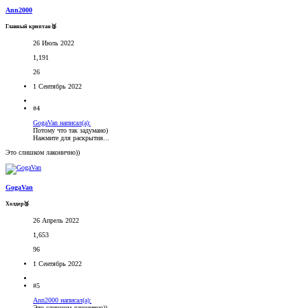
Ann2000
Главный криптан🥈
26 Июль 2022
1,191
26
1 Сентябрь 2022
#4
GogaVan написал(а):
Потому что так задумано)
Нажмите для раскрытия...
Это слишком лаконично))
GogaVan
Холдер🥉
26 Апрель 2022
1,653
96
1 Сентябрь 2022
#5
Ann2000 написал(а):
Это слишком лаконично))