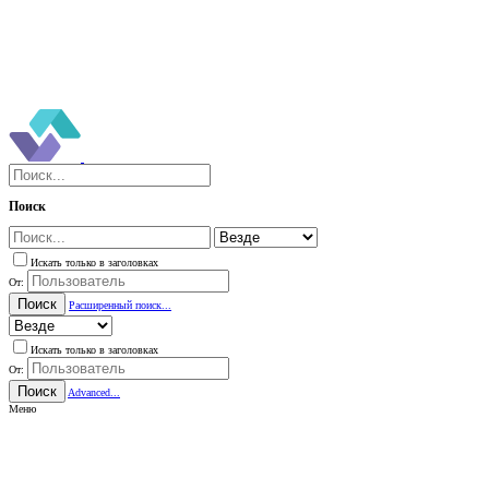
Поиск
Искать только в заголовках
От:
Поиск
Расширенный поиск...
Искать только в заголовках
От:
Поиск
Advanced...
Меню