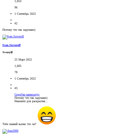
1,653
96
1 Сентябрь 2022
#2
Потому что так задумано)
Ivan.Suvoroff
Холдер🥉
25 Март 2022
1,605
78
1 Сентябрь 2022
#3
GogaVan написал(а):
Потому что так задумано)
Нажмите для раскрытия...
Тебе знаний жалко что ли?