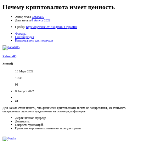
Почему криптовалюта имеет ценность
Автор темы
Zahada05
Дата начала
8 Август 2022
Пройди
Курс обучения от Академии CryptoRu
Форумы
Общий раздел
Криптовалюта для новичков
Zahada05
Холдер🥉
10 Март 2022
1,838
99
8 Август 2022
#1
Для начала стоит понять, что физически криптовалюты ничем не подкреплены, их стоимость
определяется спросом и предложение на основе ряда факторов:
Дефляционная природа.
Делимость.
Скорость транзакций.
Принятие мировыми компаниями и регуляторами.