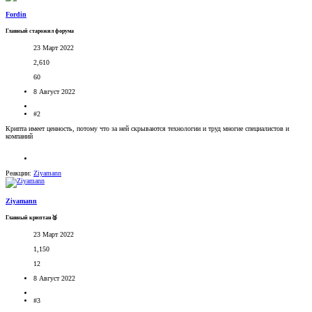
Fordin
Главный старожил форума
23 Март 2022
2,610
60
8 Август 2022
#2
Крипта имеет ценность, потому что за ней скрываются технологии и труд многие специалистов и
компаний
Реакции:
Ziyamann
Ziyamann
Главный криптан🥈
23 Март 2022
1,150
12
8 Август 2022
#3