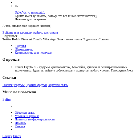
#5
UglevVasiya написал(а):
Крипта имеет ценнность, потому что все шибко хотят биточек))
Нажмите для раскрытия...
А что, вполне себе хорошее желание)
Войдите или зарегистрируйтесь для ответа.
Поделиться:
Twitter
Reddit
Pinterest
Tumblr
WhatsApp
Электронная почта
Поделиться
Ссылка
Форумы
Общий раздел
Криптовалюта для новичков
О проекте
Forum.CryptoRu - форум о криптовалютах, блокчейне, финтехе и децентрализованных
технологиях. Здесь вы найдете собеседников и экспертов любого уровня. Присоединяйтесь!
Ссылки
Главная
Форумы
Правила форума
Обратная связь
Меню пользователя
Войти
Обратная связь
Условия и правила
Политика конфиденциальности
Помощь
Главная
Сверху
Снизу