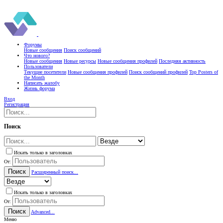
Форумы
Новые сообщения
Поиск сообщений
Что нового?
Новые сообщения
Новые ресурсы
Новые сообщения профилей
Последняя активность
Пользователи
Текущие посетители
Новые сообщения профилей
Поиск сообщений профилей
Top Posters of
the Month
Написать жалобу
Жизнь форума
Вход
Регистрация
Поиск
Искать только в заголовках
От:
Поиск
Расширенный поиск...
Искать только в заголовках
От:
Поиск
Advanced...
Меню