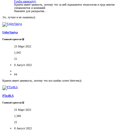
Fordin написал(а):
Крипта имеет ценность, потому что за ней скрываются технологии и труд многие
специалистов и компаний
Нажмите для раскрытия...
Эх, лучше и не скажешь))
UglevVasiya
Главный криптан🥈
23 Март 2022
1,042
21
8 Август 2022
#4
Крипта имеет ценнность, потому что все шибко хотят биточек))
PTu4KA
Главный криптан🥇
23 Март 2022
1,369
22
8 Август 2022