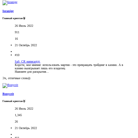
Ioranige
Главный криптан🥈
26 Июль 2022
911
16
21 Октябрь 2022
#10
SaS_CR написал(а):
Короче, мое мнение: использовать мартин - это превращать трейдинг в казино. А в
казино выигрывает лишь его владелец
Нажмите для раскрытия...
Эх, отличные слова))
Bonycrit
Главный криптан🥇
26 Июль 2022
1,345
26
21 Октябрь 2022
#11