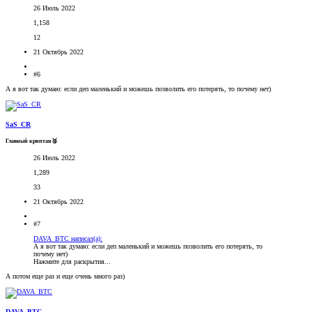
26 Июль 2022
1,158
12
21 Октябрь 2022
#6
А я вот так думаю: если деп маленький и можешь позволить его потерять, то почему нет)
SaS_CR
Главный криптан🥈
26 Июль 2022
1,289
33
21 Октябрь 2022
#7
DAVA_BTC написал(а):
А я вот так думаю: если деп маленький и можешь позволить его потерять, то
почему нет)
Нажмите для раскрытия...
А потом еще раз и еще очень много раз)
DAVA_BTC