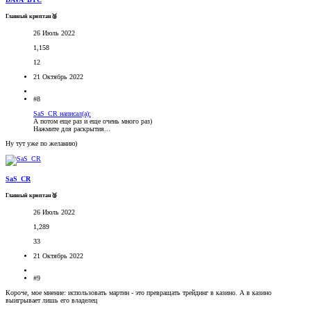
Главный криптан🥈
26 Июль 2022
1,158
12
21 Октябрь 2022
#8
SaS_CR написал(а):
А потом еще раз и еще очень много раз)
Нажмите для раскрытия...
Ну тут уже по желанию)
SaS_CR
Главный криптан🥈
26 Июль 2022
1,289
33
21 Октябрь 2022
#9
Короче, мое мнение: использовать мартин - это превращать трейдинг в казино. А в казино
выигрывает лишь его владелец