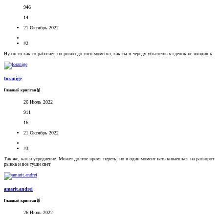
946
14
21 Октябрь 2022
#2
Ну он то как-то работает, но ровно до того момента, как ты в череду убыточных сделок не входишь
Ioranige
Главный криптан🥈
26 Июль 2022
911
16
21 Октябрь 2022
#3
Так же, как и усреднение. Может долгое время переть, но в один момент натыкиваешься на разворот
рынка и все туши свет
amarit.andrei
Главный криптан🥈
26 Июль 2022