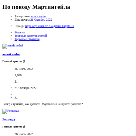
По поводу Мартингейла
Автор темы
amarit.andrei
Дата начала
21 Октябрь 2022
Пройди
Курс обучения от Академии CryptoRu
Форумы
Торговля криптовалютой
Торговые стратегии
amarit.andrei
Главный криптан🥈
26 Июль 2022
1,000
21
21 Октябрь 2022
#1
Ребят, слушайте, как думаете, Мартингейл на крипте работает?
Fonneaza
Главный криптан🥈
26 Июль 2022