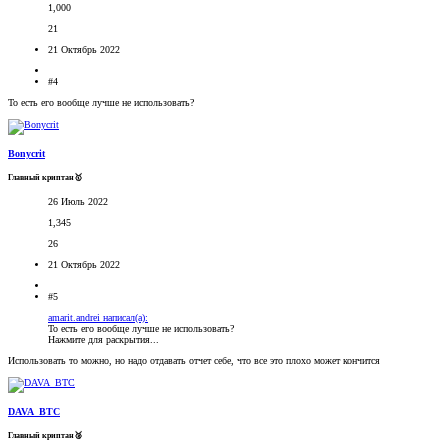
1,000
21
21 Октябрь 2022
#4
То есть его вообще лучше не использовать?
Bonycrit
Главный криптан🥇
26 Июль 2022
1,345
26
21 Октябрь 2022
#5
amarit.andrei написал(а):
То есть его вообще лучше не использовать?
Нажмите для раскрытия...
Использовать то можно, но надо отдавать отчет себе, что все это плохо может кончится
DAVA_BTC
Главный криптан🥈