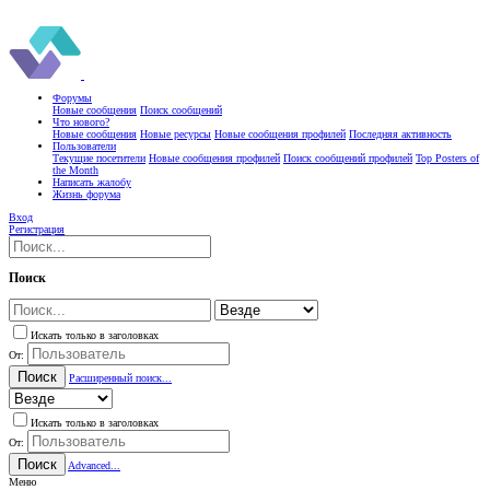
Форумы
Новые сообщения
Поиск сообщений
Что нового?
Новые сообщения
Новые ресурсы
Новые сообщения профилей
Последняя активность
Пользователи
Текущие посетители
Новые сообщения профилей
Поиск сообщений профилей
Top Posters of
the Month
Написать жалобу
Жизнь форума
Вход
Регистрация
Поиск
Искать только в заголовках
От:
Поиск
Расширенный поиск...
Искать только в заголовках
От:
Поиск
Advanced...
Меню