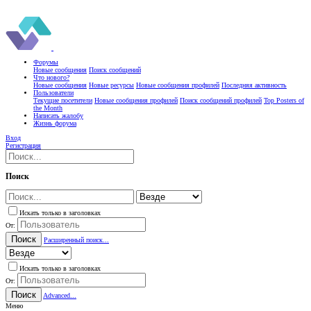
Форумы
Новые сообщения
Поиск сообщений
Что нового?
Новые сообщения
Новые ресурсы
Новые сообщения профилей
Последняя активность
Пользователи
Текущие посетители
Новые сообщения профилей
Поиск сообщений профилей
Top Posters of
the Month
Написать жалобу
Жизнь форума
Вход
Регистрация
Поиск
Искать только в заголовках
От:
Поиск
Расширенный поиск...
Искать только в заголовках
От:
Поиск
Advanced...
Меню