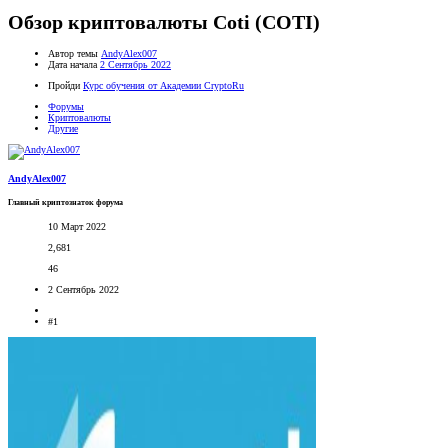
Обзор криптовалюты Coti (COTI)
Автор темы
AndyAlex007
Дата начала
2 Сентябрь 2022
Пройди
Курс обучения от Академии CryptoRu
Форумы
Криптовалюты
Другие
AndyAlex007
Главный криптознаток форума
10 Март 2022
2,681
46
2 Сентябрь 2022
#1