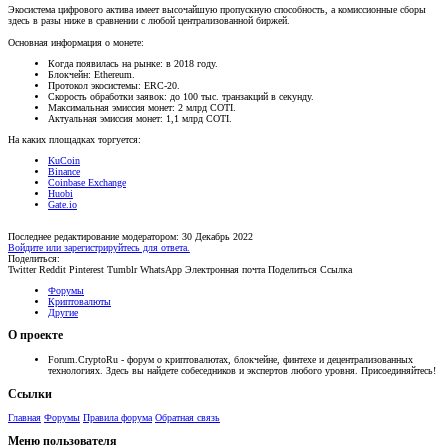
Экосистема цифрового актива имеет высочайшую пропускную способность, а комиссионные сборы
здесь в разы ниже в сравнении с любой централизованной биржей.
Основная информация о монете:
Когда появилась на рынке: в 2018 году.
Блокчейн: Ethereum.
Протокол экосистемы: ERC-20.
Скорость обработки заявок: до 100 тыс. транзакций в секунду.
Максимальная эмиссия монет: 2 млрд COTI.
Актуальная эмиссия монет: 1,1 млрд COTI.
На каких площадках торгуется:
KuCoin
Binance
Coinbase Exchange
Huobi
Gate.io
Последнее редактирование модератором:
30 Декабрь 2022
Войдите или зарегистрируйтесь для ответа.
Поделиться:
Twitter
Reddit
Pinterest
Tumblr
WhatsApp
Электронная почта
Поделиться
Ссылка
Форумы
Криптовалюты
Другие
О проекте
Forum.CryptoRu - форум о криптовалютах, блокчейне, финтехе и децентрализованных
технологиях. Здесь вы найдете собеседников и экспертов любого уровня. Присоединяйтесь!
Ссылки
Главная
Форумы
Правила форума
Обратная связь
Меню пользователя