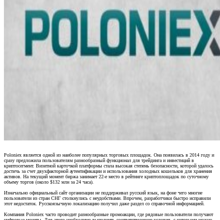
Poloniex является одной из наиболее популярных торговых площадок. Она появилась в 2014 году и
сразу предложила пользователям разнообразный функционал для трейдинга и инвестиций в
криптосегмент. Визитной карточкой платформы стала высокая степень безопасности, которой удалось
достичь за счет двухфакторной аутентификации и использования холодных кошельков для хранения
активов. На текущий момент биржа занимает 22-е место в рейтинге криптоплощадок по суточному
объему торгов (около $132 млн за 24 часа).
Изначально официальный сайт организации не поддерживал русский язык, на фоне чего многие
пользователи из стран СНГ столкнулись с неудобствами. Впрочем, разработчики быстро исправили
этот недостаток. Русскоязычную локализацию получил даже раздел со справочной информацией.
Компания Poloniex часто проводит разнообразные промоакции, где рядовые пользователи получают
цифровые монеты. Для этого необходимо выполнить соответствующие условия, с которыми можно