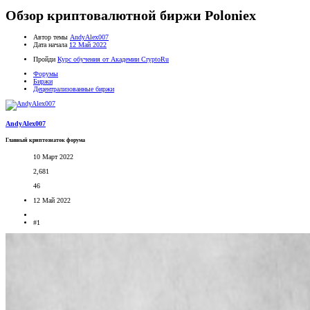
Обзор криптовалютной биржи Poloniex
Автор темы
AndyAlex007
Дата начала
12 Май 2022
Пройди
Курс обучения от Академии CryptoRu
Форумы
Биржи
Децентрализованные биржи
AndyAlex007
Главный криптознаток форума
10 Март 2022
2,681
46
12 Май 2022
#1