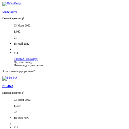
UglevVasiya
Главный криптан🥈
23 Март 2022
1,042
21
18 Май 2022
#11
PTu4KA написал(а):
Да, есть такое))
Нажмите для раскрытия...
А чего они вдруг решили?
PTu4KA
Главный криптан🥇
23 Март 2022
1,369
22
18 Май 2022
#12