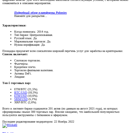
ознакомиться в описании мероприятия.
Подробный обзор платформы Poloniex
Нажмите для раскрытия...
Характеристики:
Когда появилась: 2014 год.
Тип биржи: Централизованная.
Русский язык: Да.
Маржинальная торговля: Да.
Нужна верификация: Да.
Площадка предлагает всем соискателям широкий перечень услуг для заработка на крипторынке.
Список включает:
Спотовую торговлю.
Фьючерсы.
Кредитное плечо.
Торговлю фиатными валютами.
Активы DeFi.
Лендинг.
Топ-5 торговых пар:
ETH/BTC (21,5%).
BTC/USD
(18,5%).
ETH/USD
(10,6%).
SRM/USD
(5,1%).
XRP/BTC (2,6%).
Всего в листинге биржи содержится 201 актив (по данным на август 2021 года), из которых
сформированы свыше 300 торговых пар. Вполне ожидаемо, что наибольшей популярностью
пользуются инструменты с биткоином и эфириумом.
Последнее редактирование модератором:
22 Ноябрь 2022