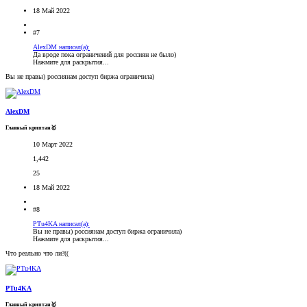
18 Май 2022
#7
AlexDM написал(а):
Да вроде пока ограничений для россиян не было)
Нажмите для раскрытия...
Вы не правы) россиянам доступ биржа ограничила)
AlexDM
Главный криптан🥇
10 Март 2022
1,442
25
18 Май 2022
#8
PTu4KA написал(а):
Вы не правы) россиянам доступ биржа ограничила)
Нажмите для раскрытия...
Что реально что ли?((
PTu4KA
Главный криптан🥇