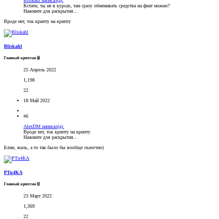
Bliskahl написал(а):
Кстати, ты не в курсах, там сразу обменивать средства на фиат можно?
Нажмите для раскрытия...
Вроде нет, ток крипту на крипту
Bliskahl
Главный криптан🥈
25 Апрель 2022
1,198
22
18 Май 2022
#6
AlexDM написал(а):
Вроде нет, ток крипту на крипту
Нажмите для раскрытия...
Блин, жаль, а то так было бы вообще сказочно)
PTu4KA
Главный криптан🥇
23 Март 2022
1,369
22