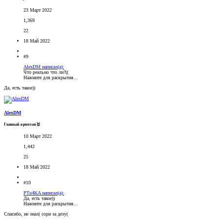
23 Март 2022
1,369
22
18 Май 2022
#9
AlexDM написал(а):
Что реально что ли?((
Нажмите для раскрытия...
Да, есть такое))
AlexDM
Главный криптан🥇
10 Март 2022
1,442
25
18 Май 2022
#10
PTu4KA написал(а):
Да, есть такое))
Нажмите для раскрытия...
Спасибо, не знал( сори за дезу(