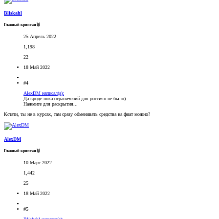
Bliskahl
Главный криптан🥈
25 Апрель 2022
1,198
22
18 Май 2022
#4
AlexDM написал(а):
Да вроде пока ограничений для россиян не было)
Нажмите для раскрытия...
Кстати, ты не в курсах, там сразу обменивать средства на фиат можно?
AlexDM
Главный криптан🥇
10 Март 2022
1,442
25
18 Май 2022
#5