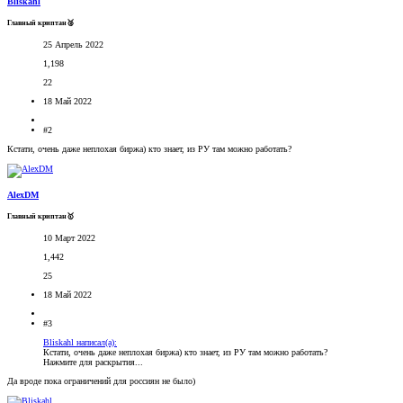
Bliskahl
Главный криптан🥈
25 Апрель 2022
1,198
22
18 Май 2022
#2
Кстати, очень даже неплохая биржа) кто знает, из РУ там можно работать?
AlexDM
Главный криптан🥇
10 Март 2022
1,442
25
18 Май 2022
#3
Bliskahl написал(а):
Кстати, очень даже неплохая биржа) кто знает, из РУ там можно работать?
Нажмите для раскрытия...
Да вроде пока ограничений для россиян не было)