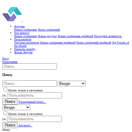
Форумы
Новые сообщения
Поиск сообщений
Что нового?
Новые сообщения
Новые ресурсы
Новые сообщения профилей
Последняя активность
Пользователи
Текущие посетители
Новые сообщения профилей
Поиск сообщений профилей
Top Posters of
the Month
Написать жалобу
Жизнь форума
Вход
Регистрация
Поиск
Искать только в заголовках
От:
Поиск
Расширенный поиск...
Искать только в заголовках
От:
Поиск
Advanced...
Меню