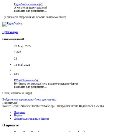
UglevVasiya написал(а):
А чего они вдруг решили?
Нажмите для раскрытия...
Ну биржа то амерская) это вполне ожидаемо было)
UglevVasiya
Главный криптан🥈
23 Март 2022
1,042
21
18 Май 2022
#13
PTu4KA написал(а):
Ну биржа то амерская) это вполне ожидаемо было)
Нажмите для раскрытия...
О как) спасибо за инфу)
Войдите или зарегистрируйтесь для ответа.
Поделиться:
Twitter
Reddit
Pinterest
Tumblr
WhatsApp
Электронная почта
Поделиться
Ссылка
Форумы
Биржи
Децентрализованные биржи
О проекте