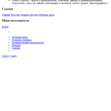
Forum.CryptoRu - форум о криптовалютах, блокчейне, финтехе и децентрализованных
технологиях. Здесь вы найдете собеседников и экспертов любого уровня. Присоединяйтесь!
Ссылки
Главная
Форумы
Правила форума
Обратная связь
Меню пользователя
Войти
Обратная связь
Условия и правила
Политика конфиденциальности
Помощь
Главная
Сверху
Снизу