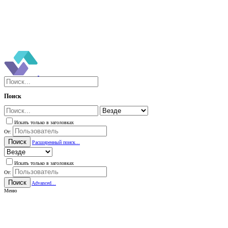
Поиск
Искать только в заголовках
От:
Поиск
Расширенный поиск...
Искать только в заголовках
От:
Поиск
Advanced...
Меню