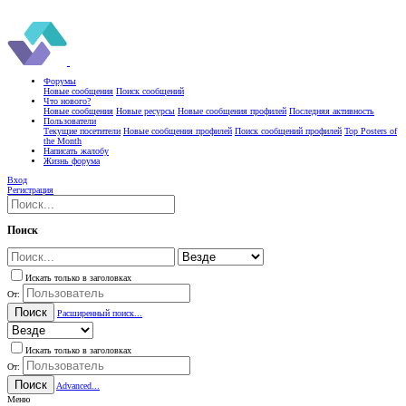
Форумы
Новые сообщения
Поиск сообщений
Что нового?
Новые сообщения
Новые ресурсы
Новые сообщения профилей
Последняя активность
Пользователи
Текущие посетители
Новые сообщения профилей
Поиск сообщений профилей
Top Posters of
the Month
Написать жалобу
Жизнь форума
Вход
Регистрация
Поиск
Искать только в заголовках
От:
Поиск
Расширенный поиск...
Искать только в заголовках
От:
Поиск
Advanced...
Меню