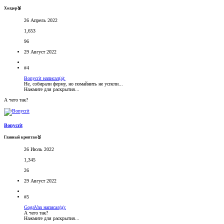
Холдер🥉
26 Апрель 2022
1,653
96
29 Август 2022
#4
Bonycrit написал(а):
Не, собирали ферму, но помайнить не успели...
Нажмите для раскрытия...
А чего так?
Bonycrit
Главный криптан🥇
26 Июль 2022
1,345
26
29 Август 2022
#5
GogaVan написал(а):
А чего так?
Нажмите для раскрытия...