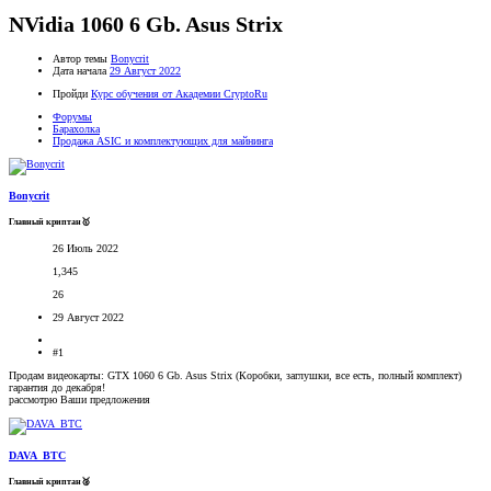
NVidia 1060 6 Gb. Asus Strix
Автор темы
Bonycrit
Дата начала
29 Август 2022
Пройди
Курс обучения от Академии CryptoRu
Форумы
Барахолка
Продажа ASIC и комплектующих для майнинга
Bonycrit
Главный криптан🥇
26 Июль 2022
1,345
26
29 Август 2022
#1
Продам видеокарты: GTX 1060 6 Gb. Asus Strix (Коробки, заглушки, все есть, полный комплект)
гарантия до декабря!
рассмотрю Ваши предложения
DAVA_BTC
Главный криптан🥈