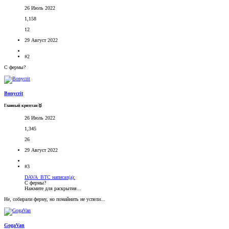
26 Июль 2022
1,158
12
29 Август 2022
#2
С фермы?
Bonycrit
Главный криптан🥇
26 Июль 2022
1,345
26
29 Август 2022
#3
DAVA_BTC написал(а):
С фермы?
Нажмите для раскрытия...
Не, собирали ферму, но помайнить не успели...
GogaVan