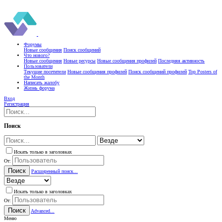
Форумы
Новые сообщения
Поиск сообщений
Что нового?
Новые сообщения
Новые ресурсы
Новые сообщения профилей
Последняя активность
Пользователи
Текущие посетители
Новые сообщения профилей
Поиск сообщений профилей
Top Posters of
the Month
Написать жалобу
Жизнь форума
Вход
Регистрация
Поиск
Искать только в заголовках
От:
Поиск
Расширенный поиск...
Искать только в заголовках
От:
Поиск
Advanced...
Меню