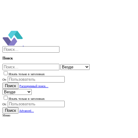
Поиск
Искать только в заголовках
От:
Поиск
Расширенный поиск...
Искать только в заголовках
От:
Поиск
Advanced...
Меню