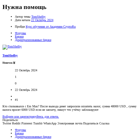
Нужна помощь
Автор темы
TomShelby
Дата начала
22 Октябрь 2024
Пройди
Курс обучения от Академии CryptoRu
Форумы
Биржи
Децентрализованные биржи
TomShelby
Новичок🥉
22 Октябрь 2024
1
0
22 Октябрь 2024
#1
Кто сталкивался с Em Max? После вывода денег запросили оплатить налог, сумма 48000 USD , сумму
налога просят 6000 USD если не заплачу, пишут что учётку заблокируют
Войдите или зарегистрируйтесь для ответа.
Поделиться:
Twitter
Reddit
Pinterest
Tumblr
WhatsApp
Электронная почта
Поделиться
Ссылка
Форумы
Биржи
Децентрализованные биржи