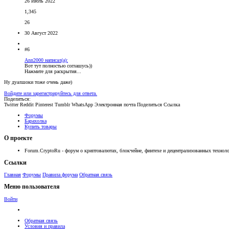
26 Июль 2022
1,345
26
30 Август 2022
#6
Ann2000 написал(а):
Вот тут полностью соглашусь))
Нажмите для раскрытия...
Ну дуалшоки тоже очень даже)
Войдите или зарегистрируйтесь для ответа.
Поделиться:
Twitter
Reddit
Pinterest
Tumblr
WhatsApp
Электронная почта
Поделиться
Ссылка
Форумы
Барахолка
Купить товары
О проекте
Forum.CryptoRu - форум о криптовалютах, блокчейне, финтехе и децентрализованных техноло
Ссылки
Главная
Форумы
Правила форума
Обратная связь
Меню пользователя
Войти
Обратная связь
Условия и правила