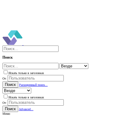
Поиск
Искать только в заголовках
От:
Поиск
Расширенный поиск...
Искать только в заголовках
От:
Поиск
Advanced...
Меню