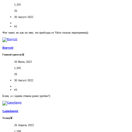
1,191
26
30 Август 2022
#2
Фиг знает, но как по мне, эта приблуда от Valve сильно переоценена))
Bonycrit
Главный криптан🥇
26 Июль 2022
1,345
26
30 Август 2022
#3
Блин, а с одним стиком разве удобно?)
Game4anger
Холдер🥉
26 Апрель 2022
1,599