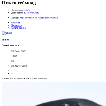
Нужен геймпад
Автор темы
ahin9e
Дата начала
30 Август 2022
Пройди
Курс обучения от Академии CryptoRu
Форумы
Барахолка
Купить товары
ahin9e
Главный криптан🥈
26 Июль 2022
1,032
34
30 Август 2022
#1
Интересует Valve steam link и steam controller: