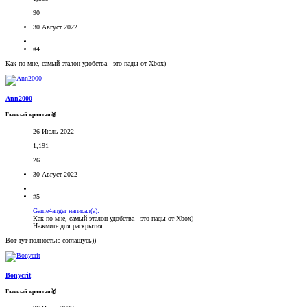
90
30 Август 2022
#4
Как по мне, самый эталон удобства - это пады от Xbox)
Ann2000
Главный криптан🥈
26 Июль 2022
1,191
26
30 Август 2022
#5
Game4anger написал(а):
Как по мне, самый эталон удобства - это пады от Xbox)
Нажмите для раскрытия...
Вот тут полностью соглашусь))
Bonycrit
Главный криптан🥇