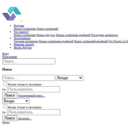
Форумы
Новые сообщения
Поиск сообщений
Что нового?
Новые сообщения
Новые ресурсы
Новые сообщения профилей
Последняя активность
Пользователи
Текущие посетители
Новые сообщения профилей
Поиск сообщений профилей
Top Posters of 
Написать жалобу
Жизнь форума
Вход
Регистрация
Поиск
Искать только в заголовках
От:
Поиск
Расширенный поиск...
Искать только в заголовках
От:
Поиск
Advanced...
Меню