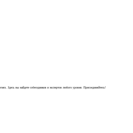
гиях. Здесь вы найдете собеседников и экспертов любого уровня. Присоединяйтесь!