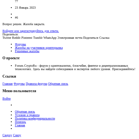
77
23 Январь 2023
#6
Вопрос решен. Жалоба закрыта.
Войдите или зарегистрируйтесь для ответа.
Поделиться:
Twitter
Reddit
Pinterest
Tumblr
WhatsApp
Электронная почта
Поделиться
Ссылка
Форумы
Жалобы на участников крипторынка
Решенные жалобы
О проекте
Forum.CryptoRu - форум о криптовалютах, блокчейне, финтехе и децентрализованных
технологиях. Здесь вы найдете собеседников и экспертов любого уровня. Присоединяйтесь!
Ссылки
Главная
Форумы
Правила форума
Обратная связь
Меню пользователя
Войти
Обратная связь
Условия и правила
Политика конфиденциальности
Помощь
Главная
Сверху
Снизу