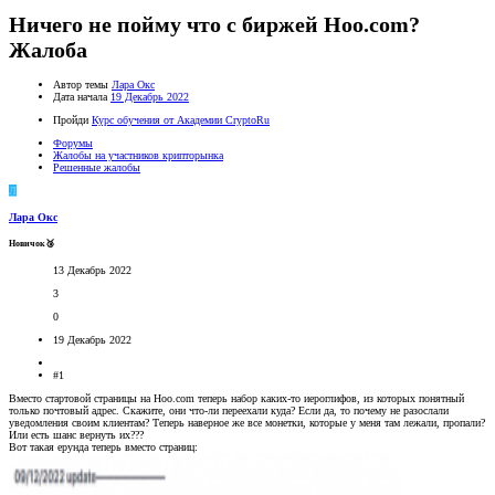
Ничего не пойму что с биржей Hoo.com?
Жалоба
Автор темы
Лара Окс
Дата начала
19 Декабрь 2022
Пройди
Курс обучения от Академии CryptoRu
Форумы
Жалобы на участников крипторынка
Решенные жалобы
Л
Лара Окс
Новичок🥉
13 Декабрь 2022
3
0
19 Декабрь 2022
#1
Вместо стартовой страницы на Hoo.com теперь набор каких-то иероглифов, из которых понятный
только почтовый адрес. Скажите, они что-ли переехали куда? Если да, то почему не разослали
уведомления своим клиентам? Теперь наверное же все монетки, которые у меня там лежали, пропали?
Или есть шанс вернуть их???
Вот такая ерунда теперь вместо страниц: