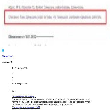
Л
Лара Окс
Новичок🥉
13 Декабрь 2022
3
0
23 Январь 2023
#4
Game4anger написал(а):
А я нашел ответ. Зашел по адресу биржи и включил переводчик и вот что
получилось. Похоже биржа ликвидирована из-за того, что ее какой то чувак
ограбил на столько, что она не может теперь существовать.
Посмотреть вложение 1987
Нажмите для раскрытия...