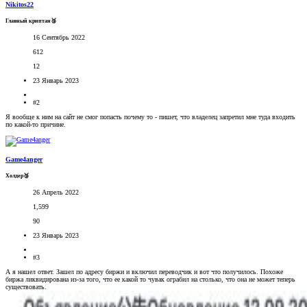
Nikitos22
Главный криптан🥉
16 Сентябрь 2022
612
12
23 Январь 2023
#2
Я вообще к ним на сайт не смог попасть почему то - пишет, что владелец запретил мне туда входить
по какой-то причине.
Game4anger
Холдер🥉
26 Апрель 2022
1,599
90
23 Январь 2023
#3
А я нашел ответ. Зашел по адресу биржи и включил переводчик и вот что получилось. Похоже
биржа ликвидирована из-за того, что ее какой то чувак ограбил на столько, что она не может теперь
существовать.