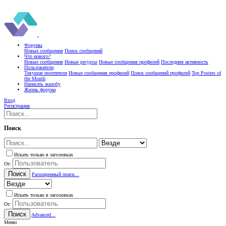
Форумы
Новые сообщения
Поиск сообщений
Что нового?
Новые сообщения
Новые ресурсы
Новые сообщения профилей
Последняя активность
Пользователи
Текущие посетители
Новые сообщения профилей
Поиск сообщений профилей
Top Posters of
the Month
Написать жалобу
Жизнь форума
Вход
Регистрация
Поиск
Искать только в заголовках
От:
Поиск
Расширенный поиск...
Искать только в заголовках
От:
Поиск
Advanced...
Меню