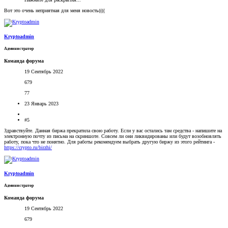
Вот это очень неприятная для меня новость((((
Kryptoadmin
Администратор
Команда форума
19 Сентябрь 2022
679
77
23 Январь 2023
#5
Здравствуйте. Данная биржа прекратила свою работу. Если у вас остались там средства - напишите на
электронную почту из письма на скриншоте. Совсем ли они ликвидированы или будут возобновлять
работу, пока что не понятно. Для работы рекомендуем выбрать другую биржу из этого рейтинга -
https://crypto.ru/birzhi/
Kryptoadmin
Администратор
Команда форума
19 Сентябрь 2022
679