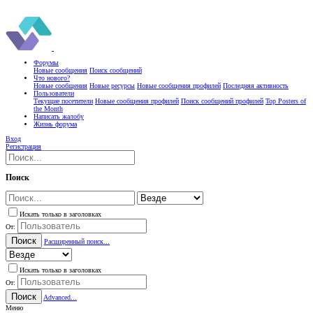
Форумы
Новые сообщения
Поиск сообщений
Что нового?
Новые сообщения
Новые ресурсы
Новые сообщения профилей
Последняя активность
Пользователи
Текущие посетители
Новые сообщения профилей
Поиск сообщений профилей
Top Posters of
the Month
Написать жалобу
Жизнь форума
Вход
Регистрация
Поиск
Искать только в заголовках
От:
Поиск
Расширенный поиск...
Искать только в заголовках
От:
Поиск
Advanced...
Меню