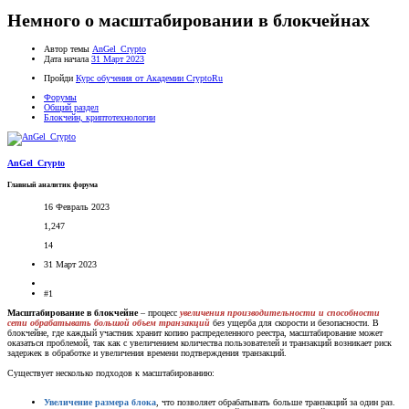
Немного о масштабировании в блокчейнах
Автор темы
AnGel_Crypto
Дата начала
31 Март 2023
Пройди
Курс обучения от Академии CryptoRu
Форумы
Общий раздел
Блокчейн, криптотехнологии
AnGel_Crypto
Главный аналитик форума
16 Февраль 2023
1,247
14
31 Март 2023
#1
Масштабирование в блокчейне
– процесс
увеличения производительности и способности
сети обрабатывать большой объем транзакций
без ущерба для скорости и безопасности. В
блокчейне, где каждый участник хранит копию распределенного реестра, масштабирование может
оказаться проблемой, так как с увеличением количества пользователей и транзакций возникает риск
задержек в обработке и увеличения времени подтверждения транзакций.
Существует несколько подходов к масштабированию:
Увеличение размера блока
, что позволяет обрабатывать больше транзакций за один раз.