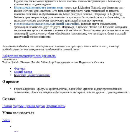
Однако это также может привести к более высокой стоимости транзакций и большему
времени на их подтверждение.
Использование второго уровня сети
, такого как Lightning Network для биткоина или
Raiden Network для Ethereum. Это позволяет перенести часть транзакций за пределы
главного блокчейна и обрабатывать их более быстро и дешево. Например, в Lightning
Network транзакции между участниками совершаются без прямой записи в блокчейн, что
позволяет сильно увеличить количество транзакций в единицу времени.
Использование параллельных цепей блокчейна
, которые могут обрабатывать
транзакции независимо друг от друга. Например, в проекте Plasma для Ethereum создаются
параллельные цепи, связанные с главным блокчейном. Это позволяет увеличить количество
транзакций, которые могут быть обработаны параллельно, что приводит к более высокой
пропускной способности сети.
Различные подходы к масштабированию имеют свои преимущества и недостатки, и выбор
подхода зависит от конкретных требований и условий сети.
Войдите или зарегистрируйтесь для ответа.
Поделиться:
Twitter
Reddit
Pinterest
Tumblr
WhatsApp
Электронная почта
Поделиться
Ссылка
Форумы
Общий раздел
Блокчейн, криптотехнологии
О проекте
Forum.CryptoRu - форум о криптовалютах, блокчейне, финтехе и децентрализованных
технологиях. Здесь вы найдете собеседников и экспертов любого уровня. Присоединяйтесь!
Ссылки
Главная
Форумы
Правила форума
Обратная связь
Меню пользователя
Войти