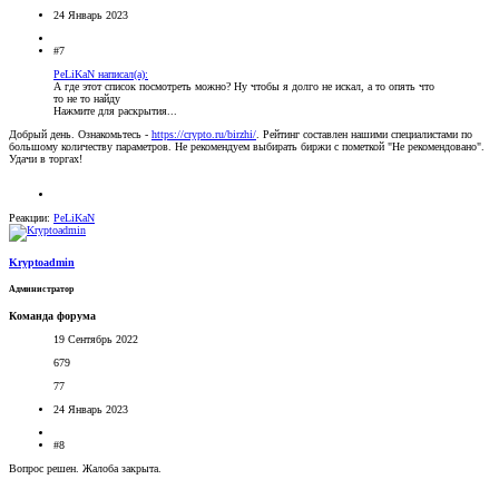
24 Январь 2023
#7
PeLiKaN написал(а):
А где этот список посмотреть можно? Ну чтобы я долго не искал, а то опять что
то не то найду
Нажмите для раскрытия...
Добрый день. Ознакомьтесь -
https://crypto.ru/birzhi/
. Рейтинг составлен нашими специалистами по
большому количеству параметров. Не рекомендуем выбирать биржи с пометкой "Не рекомендовано".
Удачи в торгах!
Реакции:
PeLiKaN
Kryptoadmin
Администратор
Команда форума
19 Сентябрь 2022
679
77
24 Январь 2023
#8
Вопрос решен. Жалоба закрыта.