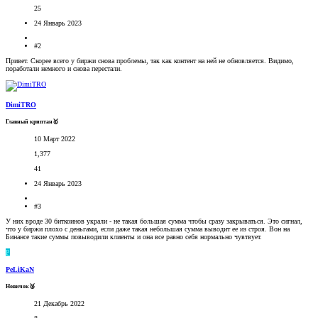
25
24 Январь 2023
#2
Привет. Скорее всего у биржи снова проблемы, так как контент на ней не обновляется. Видимо,
поработали немного и снова перестали.
DimiTRO
Главный криптан🥇
10 Март 2022
1,377
41
24 Январь 2023
#3
У них вроде 30 биткоинов украли - не такая большая сумма чтобы сразу закрываться. Это сигнал,
что у биржи плохо с деньгами, если даже такая небольшая сумма выводит ее из строя. Вон на
Бинансе такие суммы повыводили клиенты и она все равно себя нормально чувтвует.
P
PeLiKaN
Новичок🥈
21 Декабрь 2022