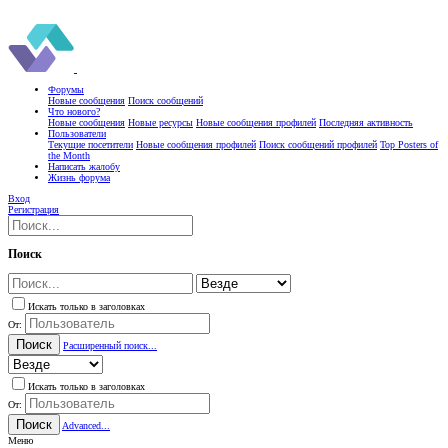
Форумы
Новые сообщения
Поиск сообщений
Что нового?
Новые сообщения
Новые ресурсы
Новые сообщения профилей
Последняя активность
Пользователи
Текущие посетители
Новые сообщения профилей
Поиск сообщений профилей
Top Posters of
the Month
Написать жалобу
Жизнь форума
Вход
Регистрация
Поиск
Искать только в заголовках
От:
Поиск
Расширенный поиск...
Искать только в заголовках
От:
Поиск
Advanced...
Меню