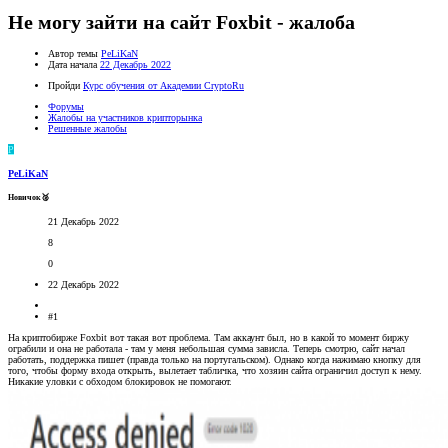
Не могу зайти на сайт Foxbit - жалоба
Автор темы
PeLiKaN
Дата начала
22 Декабрь 2022
Пройди
Курс обучения от Академии CryptoRu
Форумы
Жалобы на участников крипторынка
Решенные жалобы
P
PeLiKaN
Новичок🥈
21 Декабрь 2022
8
0
22 Декабрь 2022
#1
На криптобирже Foxbit вот такая вот проблема. Там аккаунт был, но в какой то момент биржу
ограбили и она не работала - там у меня небольшая сумма зависла. Теперь смотрю, сайт начал
работать, поддержка пишет (правда только на португальском). Однако когда нажимаю кнопку для
того, чтобы форму входа открыть, вылетает табличка, что хозяин сайта ограничил доступ к нему.
Никакие уловки с обходом блокировок не помогают.