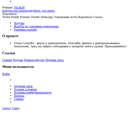
Реакции:
PeLiKaN
Войдите или зарегистрируйтесь для ответа.
Поделиться:
Twitter
Reddit
Pinterest
Tumblr
WhatsApp
Электронная почта
Поделиться
Ссылка
Форумы
Жалобы на участников крипторынка
Решенные жалобы
О проекте
Forum.CryptoRu - форум о криптовалютах, блокчейне, финтехе и децентрализованных
технологиях. Здесь вы найдете собеседников и экспертов любого уровня. Присоединяйтесь!
Ссылки
Главная
Форумы
Правила форума
Обратная связь
Меню пользователя
Войти
Обратная связь
Условия и правила
Политика конфиденциальности
Помощь
Главная
Сверху
Снизу