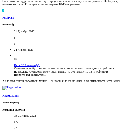
Советовать не буду, но почти все тут торгуют на топовых площадках из рейтинга. На биржах,
которые на слуху. Если проще, то это первые 10-15 из рейтинга)
P
PeLiKaN
Новичок🥈
21 Декабрь 2022
8
0
24 Январь 2023
#6
DimiTRO написал(а):
Советовать не буду, но почти все тут торгуют на топовых площадках из рейтинга.
На биржах, которые на слуху. Если проще, то это первые 10-15 из рейтинга)
Нажмите для раскрытия...
А где этот список посмотреть можно? Ну чтобы я долго не искал, а то опять что то не то найду
Kryptoadmin
Администратор
Команда форума
19 Сентябрь 2022
679
77