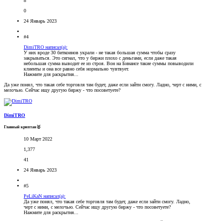
8
0
24 Январь 2023
#4
DimiTRO написал(а):
У них вроде 30 биткоинов украли - не такая большая сумма чтобы сразу
закрываться. Это сигнал, что у биржи плохо с деньгами, если даже такая
небольшая сумма выводит ее из строя. Вон на Бинансе такие суммы повыводили
клиенты и она все равно себя нормально чувтвует.
Нажмите для раскрытия...
Да уже понял, что такая себе торговля там будет, даже если зайти смогу. Ладно, черт с ними, с
мелочью. Сейчас ищу другую биржу - что посоветуете?
DimiTRO
Главный криптан🥇
10 Март 2022
1,377
41
24 Январь 2023
#5
PeLiKaN написал(а):
Да уже понял, что такая себе торговля там будет, даже если зайти смогу. Ладно,
черт с ними, с мелочью. Сейчас ищу другую биржу - что посоветуете?
Нажмите для раскрытия...