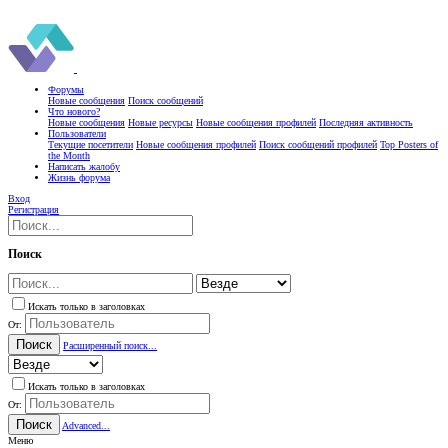
Форумы
Новые сообщения
Поиск сообщений
Что нового?
Новые сообщения
Новые ресурсы
Новые сообщения профилей
Последняя активность
Пользователи
Текущие посетители
Новые сообщения профилей
Поиск сообщений профилей
Top Posters of
the Month
Написать жалобу
Жизнь форума
Вход
Регистрация
Поиск
Искать только в заголовках
От:
Поиск
Расширенный поиск...
Искать только в заголовках
От:
Поиск
Advanced...
Меню