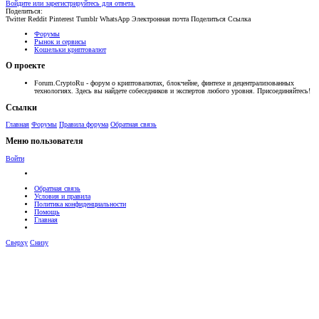
Войдите или зарегистрируйтесь для ответа.
Поделиться:
Twitter
Reddit
Pinterest
Tumblr
WhatsApp
Электронная почта
Поделиться
Ссылка
Форумы
Рынок и сервисы
Кошельки криптовалют
О проекте
Forum.CryptoRu - форум о криптовалютах, блокчейне, финтехе и децентрализованных
технологиях. Здесь вы найдете собеседников и экспертов любого уровня. Присоединяйтесь!
Ссылки
Главная
Форумы
Правила форума
Обратная связь
Меню пользователя
Войти
Обратная связь
Условия и правила
Политика конфиденциальности
Помощь
Главная
Сверху
Снизу