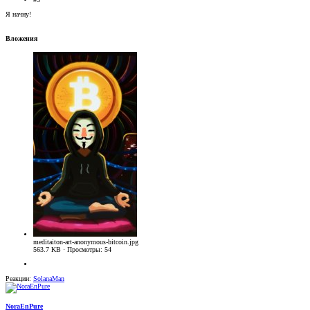
Я начну!
Вложения
meditaiton-art-anonymous-bitcoin.jpg
563.7 KB · Просмотры: 54
Реакции:
SolanaMan
NoraEnPure