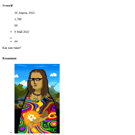
Холдер🥉
26 Апрель 2022
1,788
69
9 Май 2022
#4
Как вам такое?
Вложения