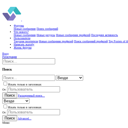
Форумы
Новые сообщения
Поиск сообщений
Что нового?
Новые сообщения
Новые ресурсы
Новые сообщения профилей
Последняя активность
Пользователи
Текущие посетители
Новые сообщения профилей
Поиск сообщений профилей
Top Posters of 
Написать жалобу
Жизнь форума
Вход
Регистрация
Поиск
Искать только в заголовках
От:
Поиск
Расширенный поиск...
Искать только в заголовках
От:
Поиск
Advanced...
Меню