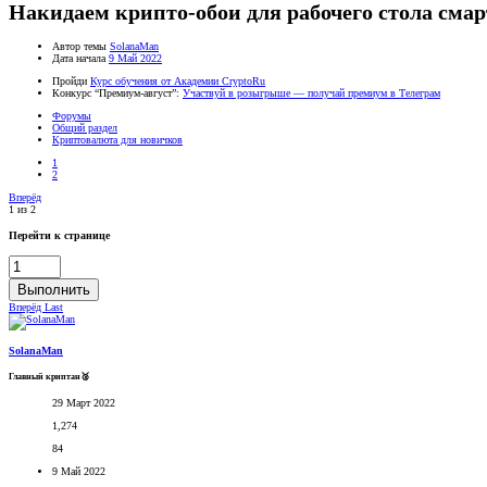
Накидаем крипто-обои для рабочего стола сма
Автор темы
SolanaMan
Дата начала
9 Май 2022
Пройди
Курс обучения от Академии CryptoRu
Конкурс “Премиум-август”:
Участвуй в розыгрыше — получай премиум в Телеграм
Форумы
Общий раздел
Криптовалюта для новичков
1
2
Вперёд
1 из 2
Перейти к странице
Выполнить
Вперёд
Last
SolanaMan
Главный криптан🥈
29 Март 2022
1,274
84
9 Май 2022