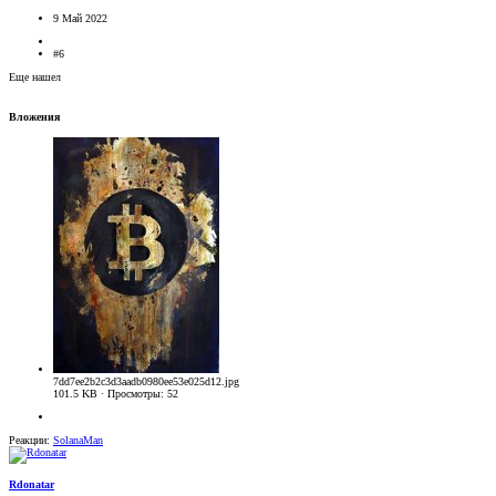
9 Май 2022
#6
Еще нашел
Вложения
7dd7ee2b2c3d3aadb0980ee53e025d12.jpg
101.5 KB · Просмотры: 52
Реакции:
SolanaMan
Rdonatar