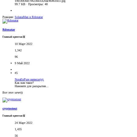
19b1f0f36879423be35f20ac46461bc3.jpg
99.7 KB · Просмотры: 48
Реакции:
SolanaMan
и
Rdonatar
Rdonatar
Главный криптан🥇
10 Март 2022
1,342
96
9 Май 2022
#5
NoraEnPure написал(а):
Как вам такое?
Нажмите для раскрытия...
Вот этот зачет))
cryptostout
Главный криптан🥇
24 Март 2022
1,435
56