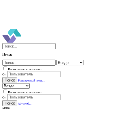
Поиск
Искать только в заголовках
От:
Поиск
Расширенный поиск...
Искать только в заголовках
От:
Поиск
Advanced...
Меню