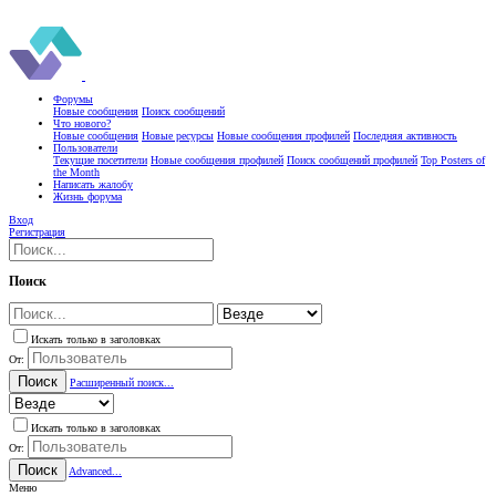
Форумы
Новые сообщения
Поиск сообщений
Что нового?
Новые сообщения
Новые ресурсы
Новые сообщения профилей
Последняя активность
Пользователи
Текущие посетители
Новые сообщения профилей
Поиск сообщений профилей
Top Posters of
the Month
Написать жалобу
Жизнь форума
Вход
Регистрация
Поиск
Искать только в заголовках
От:
Поиск
Расширенный поиск...
Искать только в заголовках
От:
Поиск
Advanced...
Меню