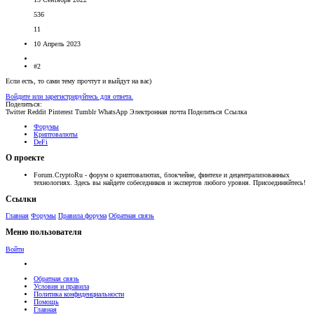
536
11
10 Апрель 2023
#2
Если есть, то сами тему прочтут и выйдут на вас)
Войдите или зарегистрируйтесь для ответа.
Поделиться:
Twitter
Reddit
Pinterest
Tumblr
WhatsApp
Электронная почта
Поделиться
Ссылка
Форумы
Криптовалюты
DeFi
О проекте
Forum.CryptoRu - форум о криптовалютах, блокчейне, финтехе и децентрализованных
технологиях. Здесь вы найдете собеседников и экспертов любого уровня. Присоединяйтесь!
Ссылки
Главная
Форумы
Правила форума
Обратная связь
Меню пользователя
Войти
Обратная связь
Условия и правила
Политика конфиденциальности
Помощь
Главная