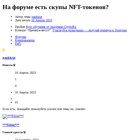
На форуме есть скупы NFT-токенов?
Автор темы
pankkrat
Дата начала
10 Апрель 2023
Пройди
Курс обучения от Академии CryptoRu
Конкурс “Премиум-август”:
Участвуй в розыгрыше — получай премиум в Телеграм
Форумы
Криптовалюты
DeFi
P
pankkrat
Новичок🥉
10 Апрель 2023
1
0
10 Апрель 2023
#1
Если есть, покидайте пожалуйста ссылки или темы их, спасибо
***Elion***
Главный криптан🥉
15 Сентябрь 2022