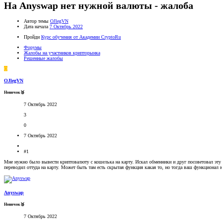
На Anyswap нет нужной валюты - жалоба
Автор темы
OJlegVN
Дата начала
7 Октябрь 2022
Пройди
Курс обучения от Академии CryptoRu
Форумы
Жалобы на участников крипторынка
Решенные жалобы
O
OJlegVN
Новичок🥉
7 Октябрь 2022
3
0
7 Октябрь 2022
#1
Мне нужно было вывести криптовалюту с кошелька на карту. Искал обменники и друг посоветовал эту 
переводил оттуда на карту. Может быть там есть скрытая функция какая то, но тогда ваш функционал н
Anyswap
Новичок🥉
7 Октябрь 2022