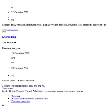
1
0
22 Октябрь 2022
#2
Добрый день, уважаемый пользователь. Ваш друг ввел вас в заблуждение. Мы совсем не работаем с ф
Kryptoadmin
Администратор
Команда форума
19 Сентябрь 2022
679
77
23 Октябрь 2022
#3
Вопрос решен. Жалоба закрыта.
Войдите или зарегистрируйтесь для ответа.
Поделиться:
Twitter
Reddit
Pinterest
Tumblr
WhatsApp
Электронная почта
Поделиться
Ссылка
Форумы
Жалобы на участников крипторынка
Решенные жалобы