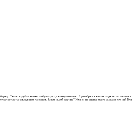
биржу. Сказал в рубли можно любую крипту конвертивавать. Я разобрался кое как подключил метамаск и 
е соответствует ожиданиям клиентов. Зачем людей прутать? Нельзя на видное место вынести что ли? Тольк