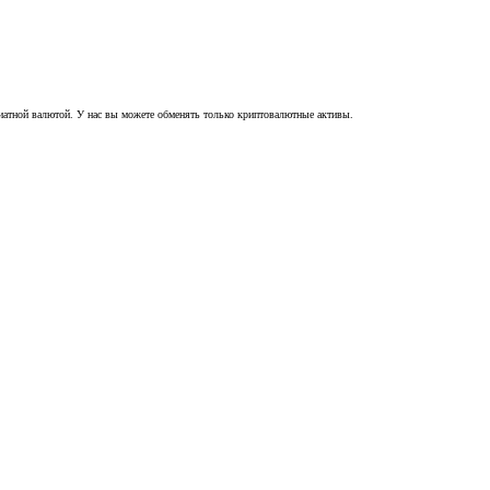
иатной валютой. У нас вы можете обменять только криптовалютные активы.