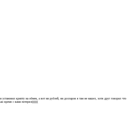
установил крипту на обмен, а вот ни рублей, ни долларов я там не нашел, хотя друг говорил что
о время с вами потерял(((((((