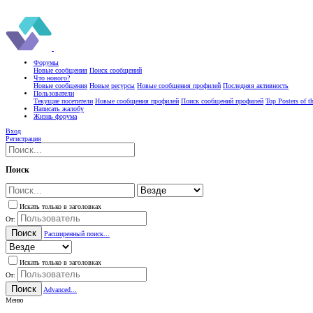
Форумы
Новые сообщения
Поиск сообщений
Что нового?
Новые сообщения
Новые ресурсы
Новые сообщения профилей
Последняя активность
Пользователи
Текущие посетители
Новые сообщения профилей
Поиск сообщений профилей
Top Posters of 
Написать жалобу
Жизнь форума
Вход
Регистрация
Поиск
Искать только в заголовках
От:
Поиск
Расширенный поиск...
Искать только в заголовках
От:
Поиск
Advanced...
Меню