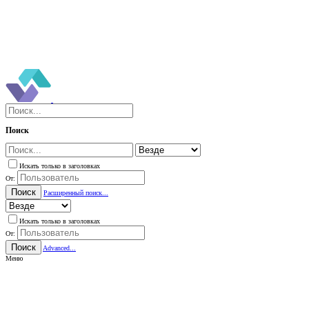
Поиск
Искать только в заголовках
От:
Поиск
Расширенный поиск...
Искать только в заголовках
От:
Поиск
Advanced...
Меню