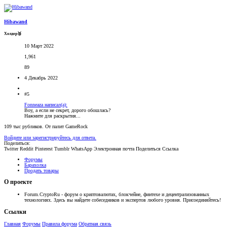
Hibawand
Холдер🥉
10 Март 2022
1,961
89
4 Декабрь 2022
#5
Fonneaza написал(а):
Воу, а если не секрет, дорого обошлась?
Нажмите для раскрытия...
109 тыс рубликов. От палит GameRock
Войдите или зарегистрируйтесь для ответа.
Поделиться:
Twitter
Reddit
Pinterest
Tumblr
WhatsApp
Электронная почта
Поделиться
Ссылка
Форумы
Барахолка
Продать товары
О проекте
Forum.CryptoRu - форум о криптовалютах, блокчейне, финтехе и децентрализованных
технологиях. Здесь вы найдете собеседников и экспертов любого уровня. Присоединяйтесь!
Ссылки
Главная
Форумы
Правила форума
Обратная связь