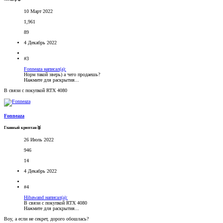
10 Март 2022
1,961
89
4 Декабрь 2022
#3
Fonneaza написал(а):
Норм такой зверь) а чего продаешь?
Нажмите для раскрытия...
В связи с покупкой RTX 4080
Fonneaza
Главный криптан🥈
26 Июль 2022
946
14
4 Декабрь 2022
#4
Hibawand написал(а):
В связи с покупкой RTX 4080
Нажмите для раскрытия...
Воу, а если не секрет, дорого обошлась?