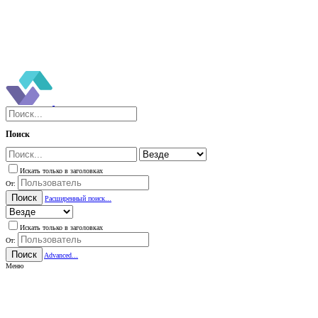
Поиск
Искать только в заголовках
От:
Поиск
Расширенный поиск...
Искать только в заголовках
От:
Поиск
Advanced...
Меню