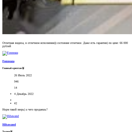
Отличная видяха, в отличном исполнении)) состояние отличное. Даже есть гарантия) по цене: 66 000
рублей
Fonneaza
Главный криптан🥈
26 Июль 2022
946
14
4 Декабрь 2022
#2
Норм такой зверь) а чего продаешь?
Hibawand
Холдер🥉