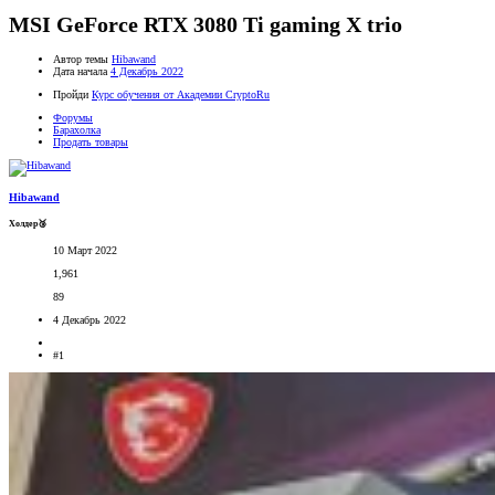
MSI GeForce RTX 3080 Ti gaming X trio
Автор темы
Hibawand
Дата начала
4 Декабрь 2022
Пройди
Курс обучения от Академии CryptoRu
Форумы
Барахолка
Продать товары
Hibawand
Холдер🥉
10 Март 2022
1,961
89
4 Декабрь 2022
#1