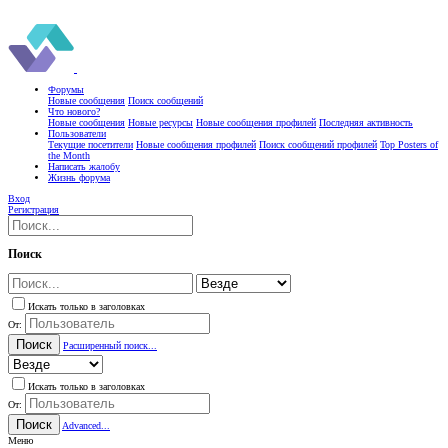
Форумы
Новые сообщения
Поиск сообщений
Что нового?
Новые сообщения
Новые ресурсы
Новые сообщения профилей
Последняя активность
Пользователи
Текущие посетители
Новые сообщения профилей
Поиск сообщений профилей
Top Posters of
the Month
Написать жалобу
Жизнь форума
Вход
Регистрация
Поиск
Искать только в заголовках
От:
Поиск
Расширенный поиск...
Искать только в заголовках
От:
Поиск
Advanced...
Меню