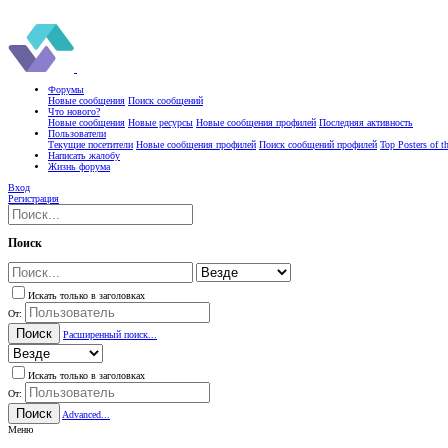
Форумы
Новые сообщения
Поиск сообщений
Что нового?
Новые сообщения
Новые ресурсы
Новые сообщения профилей
Последняя активность
Пользователи
Текущие посетители
Новые сообщения профилей
Поиск сообщений профилей
Top Posters of 
Написать жалобу
Жизнь форума
Вход
Регистрация
Поиск
Искать только в заголовках
От:
Поиск
Расширенный поиск...
Искать только в заголовках
От:
Поиск
Advanced...
Меню