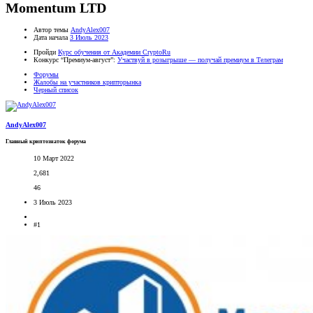
Momentum LTD
Автор темы
AndyAlex007
Дата начала
3 Июль 2023
Пройди
Курс обучения от Академии CryptoRu
Конкурс “Премиум-август”:
Участвуй в розыгрыше — получай премиум в Телеграм
Форумы
Жалобы на участников крипторынка
Черный список
AndyAlex007
Главный криптознаток форума
10 Март 2022
2,681
46
3 Июль 2023
#1