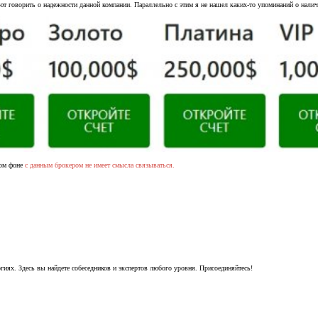
ют говорить о надежности данной компании. Параллельно с этим я не нашел каких-то упоминаний о налич
том фоне
с данным брокером не имеет смысла связываться.
гиях. Здесь вы найдете собеседников и экспертов любого уровня. Присоединяйтесь!