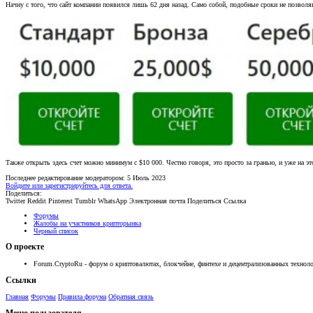
Начну с того, что сайт компании появился лишь 62 дня назад. Само собой, подобные сроки не позволя
Также открыть здесь счет можно минимум с $10 000. Честно говоря, это просто за гранью, и уже на э
Последнее редактирование модератором:
5 Июль 2023
Войдите или зарегистрируйтесь для ответа.
Поделиться:
Twitter
Reddit
Pinterest
Tumblr
WhatsApp
Электронная почта
Поделиться
Ссылка
Форумы
Жалобы на участников крипторынка
Черный список
О проекте
Forum.CryptoRu - форум о криптовалютах, блокчейне, финтехе и децентрализованных техноло
Ссылки
Главная
Форумы
Правила форума
Обратная связь