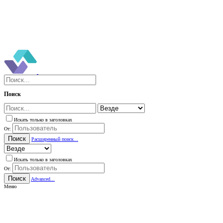
Поиск
Искать только в заголовках
От:
Поиск
Расширенный поиск...
Искать только в заголовках
От:
Поиск
Advanced...
Меню