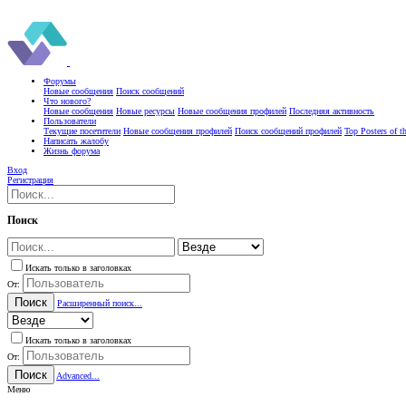
Форумы
Новые сообщения
Поиск сообщений
Что нового?
Новые сообщения
Новые ресурсы
Новые сообщения профилей
Последняя активность
Пользователи
Текущие посетители
Новые сообщения профилей
Поиск сообщений профилей
Top Posters of 
Написать жалобу
Жизнь форума
Вход
Регистрация
Поиск
Искать только в заголовках
От:
Поиск
Расширенный поиск...
Искать только в заголовках
От:
Поиск
Advanced...
Меню