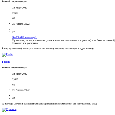
Главный старожил форума
23 Март 2022
2,610
60
21 Апрель 2022
#7
lisaTRADE написал(а):
Ну по идее, он же должен выступать в качестве дополнения к стратегии) а не быть ее основой
Нажмите для раскрытия...
Блин, ну конечно)) если тупо жахать по чистому мартину, то это путь в один конец))
Fordin
Главный старожил форума
23 Март 2022
2,610
60
21 Апрель 2022
#8
А вообще, лично я бы новичкам категорически не рекомендовал бы использовать его))