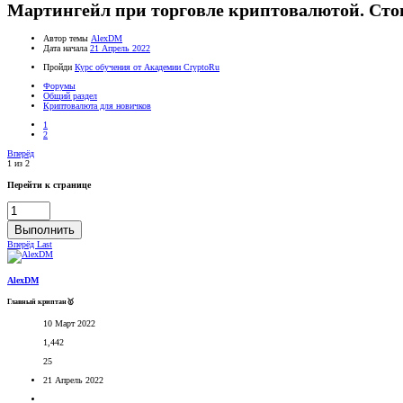
Мартингейл при торговле криптовалютой. Сто
Автор темы
AlexDM
Дата начала
21 Апрель 2022
Пройди
Курс обучения от Академии CryptoRu
Форумы
Общий раздел
Криптовалюта для новичков
1
2
Вперёд
1 из 2
Перейти к странице
Выполнить
Вперёд
Last
AlexDM
Главный криптан🥇
10 Март 2022
1,442
25
21 Апрель 2022