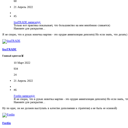
60
21 Апрель 2022
#5
lisaTRADE написал(а):
Только вот практика показывает, что большинство на нем неизбежно сливается)
Нажмите для раскрытия...
Я не спорю, что в руках новичка мартин - это орудие аннигиляции депозита) Но если знать, что делать
lisaTRADE
Главный криптан🥈
10 Март 2022
934
24
21 Апрель 2022
#6
Fordin написал(а):
Я не спорю, что в руках новичка мартин - это орудие аннигиляции депозита) Но если знать, ч
Нажмите для раскрытия...
Ну по идее, он же должен выступать в качестве дополнения к стратегии) а не быть ее основой)
Fordin