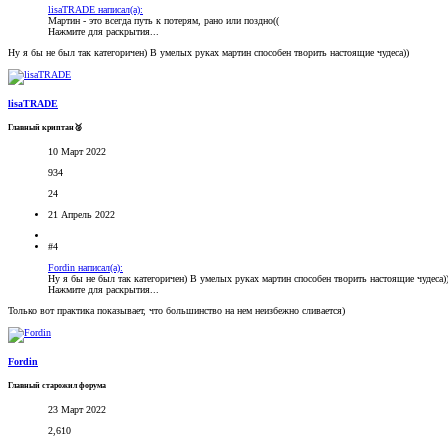
lisaTRADE написал(а):
Мартин - это всегда путь к потерям, рано или поздно((
Нажмите для раскрытия...
Ну я бы не был так категоричен) В умелых руках мартин способен творить настоящие чудеса))
lisaTRADE
Главный криптан🥈
10 Март 2022
934
24
21 Апрель 2022
#4
Fordin написал(а):
Ну я бы не был так категоричен) В умелых руках мартин способен творить настоящие чудеса)
Нажмите для раскрытия...
Только вот практика показывает, что большинство на нем неизбежно сливается)
Fordin
Главный старожил форума
23 Март 2022
2,610