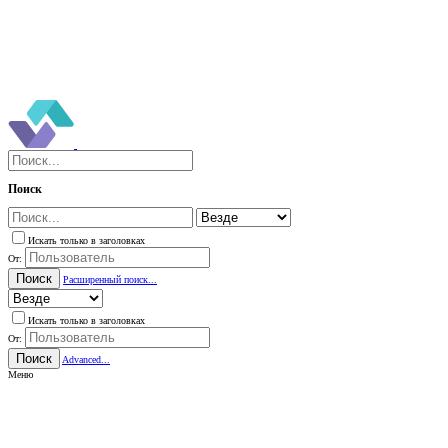
Поиск
Искать только в заголовках
От:
Поиск
Расширенный поиск...
Искать только в заголовках
От:
Поиск
Advanced...
Меню