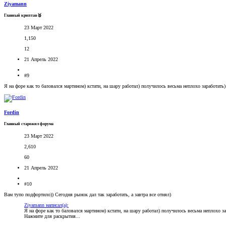
Ziyamann
Главный криптан🥈
23 Март 2022
1,150
12
21 Апрель 2022
#9
Я на форе как то баловался мартином) кстати, на шару работал) получилось весьма неплохо заработать)
Fordin
Главный старожил форума
23 Март 2022
2,610
60
21 Апрель 2022
#10
Вам тупо подфортило)) Сегодня рынок дал так заработать, а завтра все отнял)
Ziyamann написал(а):
Я на форе как то баловался мартином) кстати, на шару работал) получилось весьма неплохо за
Нажмите для раскрытия...