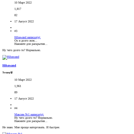
10 Март 2022
1,817
82
17 Август 2022
#3
Hibawand написал(а):
Ох и долго жеж...
Нажмите для раскрытия...
Ну чего долго то? Нормально.
Hibawand
Холдер🥉
10 Март 2022
1,961
89
17 Август 2022
#4
Максим №1 написал(а):
Ну чего долго то? Нормально.
Нажмите для раскрытия...
Не знаю. Мне проще наторговать. И быстрее.