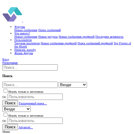
Форумы
Новые сообщения
Поиск сообщений
Что нового?
Новые сообщения
Новые ресурсы
Новые сообщения профилей
Последняя активность
Пользователи
Текущие посетители
Новые сообщения профилей
Поиск сообщений профилей
Top Posters of
the Month
Написать жалобу
Жизнь форума
Вход
Регистрация
Поиск
Искать только в заголовках
От:
Поиск
Расширенный поиск...
Искать только в заголовках
От:
Поиск
Advanced...
Меню