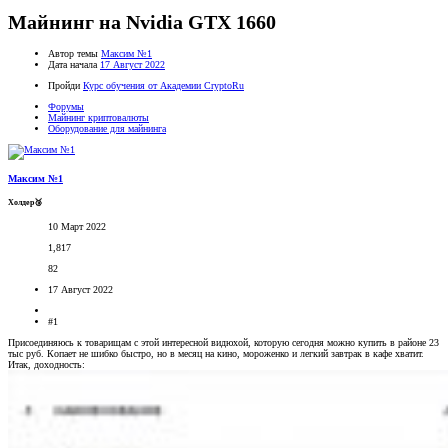
Майнинг на Nvidia GTX 1660
Автор темы
Максим №1
Дата начала
17 Август 2022
Пройди
Курс обучения от Академии CryptoRu
Форумы
Майнинг криптовалюты
Оборудование для майнинга
Максим №1
Холдер🥉
10 Март 2022
1,817
82
17 Август 2022
#1
Присоединяюсь к товарищам с этой интересной видюхой, которую сегодня можно купить в районе 23
тыс руб. Копает не шибко быстро, но в месяц на кино, мороженко и легкий завтрак в кафе хватит.
Итак, доходность: