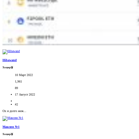
Hibawand
Холдер🥉
10 Март 2022
1,961
89
17 Август 2022
#2
Ох и долго жеж...
Максим №1
Холдер🥉