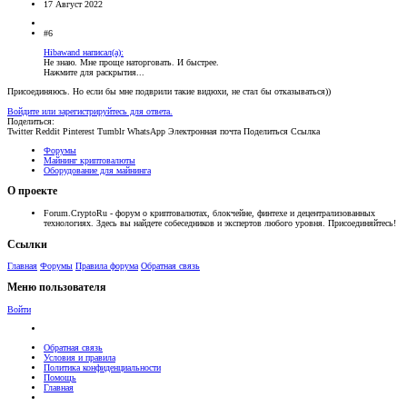
17 Август 2022
#6
Hibawand написал(а):
Не знаю. Мне проще наторговать. И быстрее.
Нажмите для раскрытия...
Присоединяюсь. Но если бы мне подврили такие видюхи, не стал бы отказываться))
Войдите или зарегистрируйтесь для ответа.
Поделиться:
Twitter
Reddit
Pinterest
Tumblr
WhatsApp
Электронная почта
Поделиться
Ссылка
Форумы
Майнинг криптовалюты
Оборудование для майнинга
О проекте
Forum.CryptoRu - форум о криптовалютах, блокчейне, финтехе и децентрализованных
технологиях. Здесь вы найдете собеседников и экспертов любого уровня. Присоединяйтесь!
Ссылки
Главная
Форумы
Правила форума
Обратная связь
Меню пользователя
Войти
Обратная связь
Условия и правила
Политика конфиденциальности
Помощь
Главная