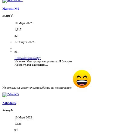
Максим №1
Холдер🥉
10 Март 2022
1,817
82
17 Август 2022
#5
Hibawand написал(а):
Не знаю. Мне проще наторговать. И быстрее.
Нажмите для раскрытия...
Не все как ты умеют руками работать на крипторынке
Zahada05
Холдер🥉
10 Март 2022
1,838
99