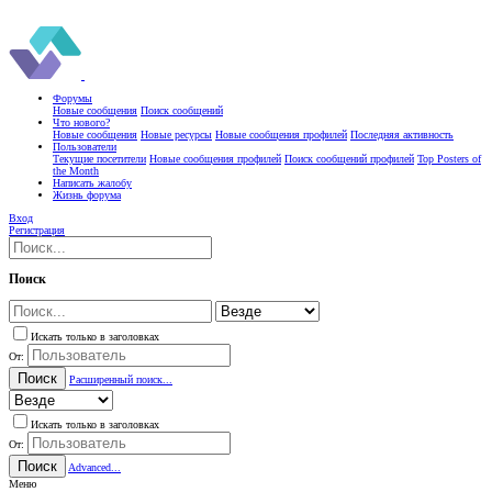
Форумы
Новые сообщения
Поиск сообщений
Что нового?
Новые сообщения
Новые ресурсы
Новые сообщения профилей
Последняя активность
Пользователи
Текущие посетители
Новые сообщения профилей
Поиск сообщений профилей
Top Posters of
the Month
Написать жалобу
Жизнь форума
Вход
Регистрация
Поиск
Искать только в заголовках
От:
Поиск
Расширенный поиск...
Искать только в заголовках
От:
Поиск
Advanced...
Меню