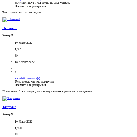
Вот такой ноут я бы точно не стал убивать
Нажмите для раскрытия...
Тоже думаю что это неразумно
Hibawand
Холдер🥉
10 Март 2022
1,961
89
18 Август 2022
#4
Zahada05 написал(а):
Тоже думаю что это неразумно
Нажмите для раскрытия...
Правильно. Я же говорю, лучше пару видюх купить на те же деньги
Tamyaako
Холдер🥉
10 Март 2022
1,920
95