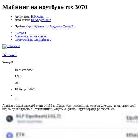
Майнинг на ноутбуке rtx 3070
Автор темы
Hibawand
Дата начала
18 Август 2022
Пройди
Курс обучения от Академии CryptoRu
Форумы
Майнинг криптовалюты
Оборудование для майнинга
Hibawand
Холдер🥉
10 Март 2022
1,961
89
18 Август 2022
#1
Аппарат с такой видюхой стоит от 130 к. Доходность неплохая, но если он уже есть, то ок, а вот если
нет, то лучше просто 2-3 таких видюхи отдельно купить - будет гораздо рентабельней.