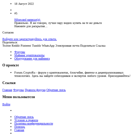
18 Август 2022
#5
Hibawand написал(а):
Правильно. Я же говорю, лучше пару видюх купить на те же деньги
Нажмите для раскрытия...
Согласен
Войдите или зарегистрируйтесь для ответа.
Поделиться:
Twitter
Reddit
Pinterest
Tumblr
WhatsApp
Электронная почта
Поделиться
Ссылка
Форумы
Майнинг криптовалюты
Оборудование для майнинга
О проекте
Forum.CryptoRu - форум о криптовалютах, блокчейне, финтехе и децентрализованных
технологиях. Здесь вы найдете собеседников и экспертов любого уровня. Присоединяйтесь!
Ссылки
Главная
Форумы
Правила форума
Обратная связь
Меню пользователя
Войти
Обратная связь
Условия и правила
Политика конфиденциальности
Помощь
Главная