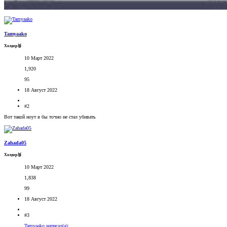
Tamyaako
Холдер🥉
10 Март 2022
1,920
95
18 Август 2022
#2
Вот такой ноут я бы точно не стал убивать
Zahada05
Холдер🥉
10 Март 2022
1,838
99
18 Август 2022
#3
Tamyaako написал(а):