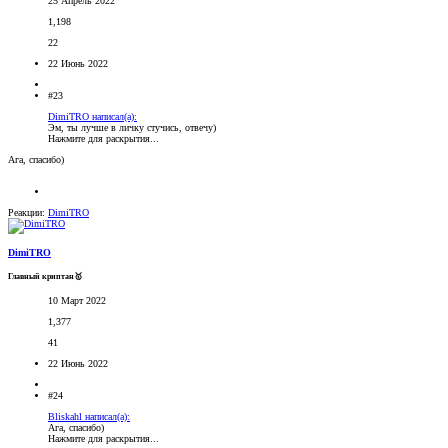
25 Апрель 2022
1,198
22
22 Июнь 2022
#23
DimiTRO написал(а):
Эм, ты лучше в личку стучись, отвечу)
Нажмите для раскрытия...
Ага, спасибо)
Реакции:
DimiTRO
DimiTRO
Главный криптан🥇
10 Март 2022
1,377
41
22 Июнь 2022
#24
Bliskahl написал(а):
Ага, спасибо)
Нажмите для раскрытия...