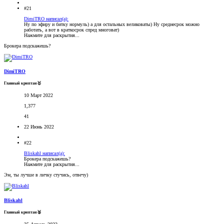
#21
DimiTRO написал(а):
Ну по эфиру и битку нормуль) а для остальных великоваты) Ну среднесрок можно
работать, а вот в краткосрок спред многоват)
Нажмите для раскрытия...
Брокера подскажешь?
DimiTRO
Главный криптан🥇
10 Март 2022
1,377
41
22 Июнь 2022
#22
Bliskahl написал(а):
Брокера подскажешь?
Нажмите для раскрытия...
Эм, ты лучше в личку стучись, отвечу)
Bliskahl
Главный криптан🥈