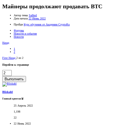
Майнеры продолжают продавать BTC
Автор темы
Safferd
Дата начала
22 Июнь 2022
Пройди
Курс обучения от Академии CryptoRu
Форумы
Новости и события
Новости
Назад
1
2
First
Назад
2 из 2
Перейти к странице
Выполнить
Bliskahl
Главный криптан🥈
25 Апрель 2022
1,198
22
22 Июнь 2022