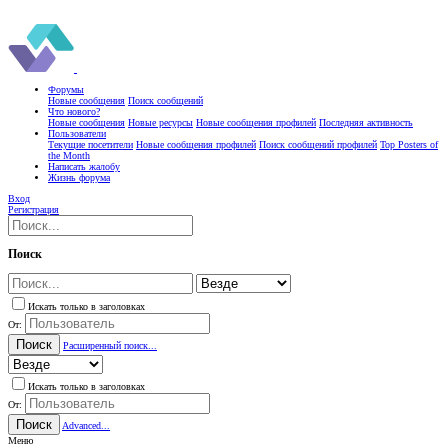
Форумы
Новые сообщения
Поиск сообщений
Что нового?
Новые сообщения
Новые ресурсы
Новые сообщения профилей
Последняя активность
Пользователи
Текущие посетители
Новые сообщения профилей
Поиск сообщений профилей
Top Posters of
the Month
Написать жалобу
Жизнь форума
Вход
Регистрация
Поиск
Искать только в заголовках
От:
Поиск
Расширенный поиск...
Искать только в заголовках
От:
Поиск
Advanced...
Меню