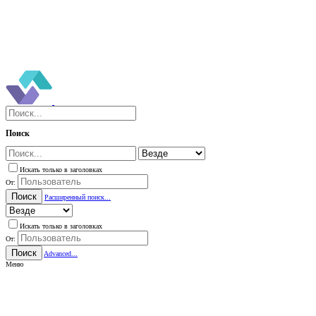
Поиск
Искать только в заголовках
От:
Поиск
Расширенный поиск...
Искать только в заголовках
От:
Поиск
Advanced...
Меню