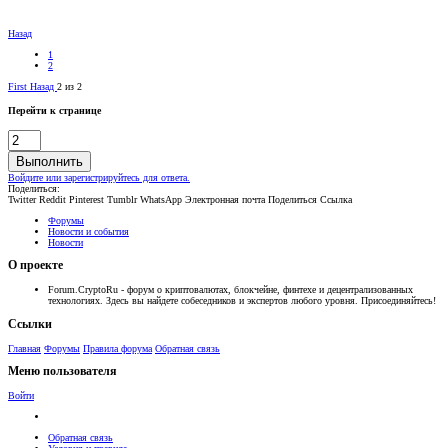
Назад
1
2
First
Назад
2 из 2
Перейти к странице
Выполнить
Войдите или зарегистрируйтесь для ответа.
Поделиться:
Twitter
Reddit
Pinterest
Tumblr
WhatsApp
Электронная почта
Поделиться
Ссылка
Форумы
Новости и события
Новости
О проекте
Forum.CryptoRu - форум о криптовалютах, блокчейне, финтехе и децентрализованных
технологиях. Здесь вы найдете собеседников и экспертов любого уровня. Присоединяйтесь!
Ссылки
Главная
Форумы
Правила форума
Обратная связь
Меню пользователя
Войти
Обратная связь