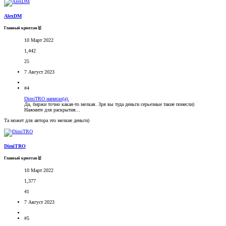
AlexDM
Главный криптан🥇
10 Март 2022
1,442
25
7 Август 2023
#4
DimiTRO написал(а):
Да, биржи точно какая-то мелкая. Зря вы туда деньги серьезные такие понесли)
Нажмите для раскрытия...
Та может для автора это мелкие деньги)
DimiTRO
Главный криптан🥇
10 Март 2022
1,377
41
7 Август 2023
#5