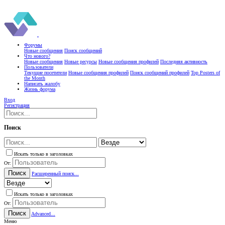
Форумы
Новые сообщения
Поиск сообщений
Что нового?
Новые сообщения
Новые ресурсы
Новые сообщения профилей
Последняя активность
Пользователи
Текущие посетители
Новые сообщения профилей
Поиск сообщений профилей
Top Posters of
the Month
Написать жалобу
Жизнь форума
Вход
Регистрация
Поиск
Искать только в заголовках
От:
Поиск
Расширенный поиск...
Искать только в заголовках
От:
Поиск
Advanced...
Меню