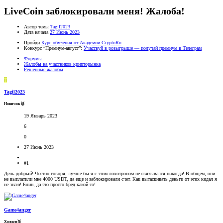
LiveCoin заблокировали меня! Жалоба!
Автор темы
Tagil2023
Дата начала
27 Июнь 2023
Пройди
Курс обучения от Академии CryptoRu
Конкурс “Премиум-август”:
Участвуй в розыгрыше — получай премиум в Телеграм
Форумы
Жалобы на участников крипторынка
Решенные жалобы
T
Tagil2023
Новичок🥈
19 Январь 2023
6
0
27 Июнь 2023
#1
День добрый! Честно говоря, лучше бы я с этим лохотроном не связывался никогда! В общем, они
не выплатили мне 4000 USDT, да еще и заблокировали счет. Как вытаскивать деньги от этих кидал я
не знаю! Блин, да это просто бред какой то!
Game4anger
Холдер🥉