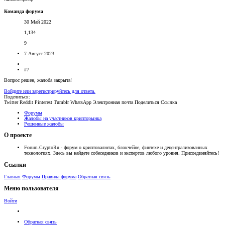
Команда форума
30 Май 2022
1,134
9
7 Август 2023
#7
Вопрос решен, жалоба закрыта!
Войдите или зарегистрируйтесь для ответа.
Поделиться:
Twitter
Reddit
Pinterest
Tumblr
WhatsApp
Электронная почта
Поделиться
Ссылка
Форумы
Жалобы на участников крипторынка
Решенные жалобы
О проекте
Forum.CryptoRu - форум о криптовалютах, блокчейне, финтехе и децентрализованных
технологиях. Здесь вы найдете собеседников и экспертов любого уровня. Присоединяйтесь!
Ссылки
Главная
Форумы
Правила форума
Обратная связь
Меню пользователя
Войти
Обратная связь