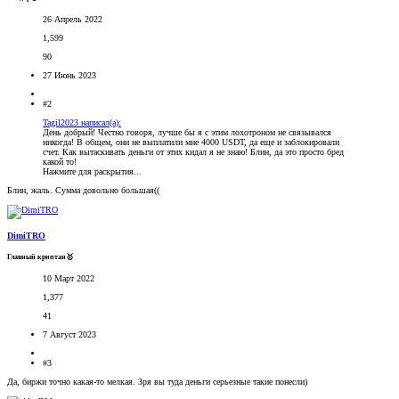
26 Апрель 2022
1,599
90
27 Июнь 2023
#2
Tagil2023 написал(а):
День добрый! Честно говоря, лучше бы я с этим лохотроном не связывался
никогда! В общем, они не выплатили мне 4000 USDT, да еще и заблокировали
счет. Как вытаскивать деньги от этих кидал я не знаю! Блин, да это просто бред
какой то!
Нажмите для раскрытия...
Блин, жаль. Сумма довольно большая((
DimiTRO
Главный криптан🥇
10 Март 2022
1,377
41
7 Август 2023
#3
Да, биржи точно какая-то мелкая. Зря вы туда деньги серьезные такие понесли)