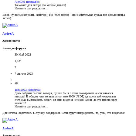
AlexDM написал(а):
Та может для автора это мелкие деньги)
Нажмите для раскрытия...
Блин, ну все может быть, конечно)) Но 4000 зелени - это значительная сумма для большинства
людей)
AndreiA
Администратор
Команда форума
30 Май 2022
1,134
9
7 Август 2023
#6
Tagil2023 написал(а):
День добрый! Честно говоря, лучше бы я с этим лохотроном не связывался
никогда! В общем, они не выплатили мне 4000 USDT, да еще и заблокировали
счет. Как вытаскивать деньги от этих кидал я не знаю! Блин, да это просто бред
какой то!
Нажмите для раскрытия...
Для начала, обратитесь в службу поддержки. Если будут игнорировать, то, увы, это кидалово!
AndreiA
Администратор