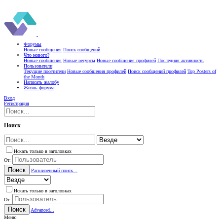
Форумы
Новые сообщения
Поиск сообщений
Что нового?
Новые сообщения
Новые ресурсы
Новые сообщения профилей
Последняя активность
Пользователи
Текущие посетители
Новые сообщения профилей
Поиск сообщений профилей
Top Posters of
the Month
Написать жалобу
Жизнь форума
Вход
Регистрация
Поиск
Искать только в заголовках
От:
Поиск
Расширенный поиск...
Искать только в заголовках
От:
Поиск
Advanced...
Меню