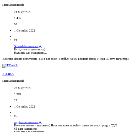
Главный криптан🥇
24 Март 2022
1,435
56
1 Сентябрь 2022
#4
SolanaMan написал(а):
Ну тут чисто дело вкуса)
Нажмите для раскрытия...
Конечно можно и поставить) Но я вот тоже не пойму, зачем водянка процу с ТДП 65 ватт, например)
PTu4KA
Главный криптан🥇
23 Март 2022
1,369
22
1 Сентябрь 2022
#5
cryptostout написал(а):
Конечно можно и поставить) Но я вот тоже не пойму, зачем водянка процу с ТДП
65 ватт, например)
Нажмите для раскрытия...