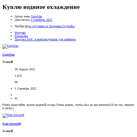
Куплю водяное охлаждение
Автор темы
GogaVan
Дата начала
1 Сентябрь 2022
Пройди
Курс обучения от Академии CryptoRu
Форумы
Барахолка
Покупка ASIC и комплектующих для майнинга
GogaVan
Холдер🥉
26 Апрель 2022
1,653
96
1 Сентябрь 2022
#1
Ребят, выручайте, нужен водяной охлад) Очень важно, чтобы был на три вентеля)) Если что, пишите
в личку)
Ivan.Suvoroff
Холдер🥉