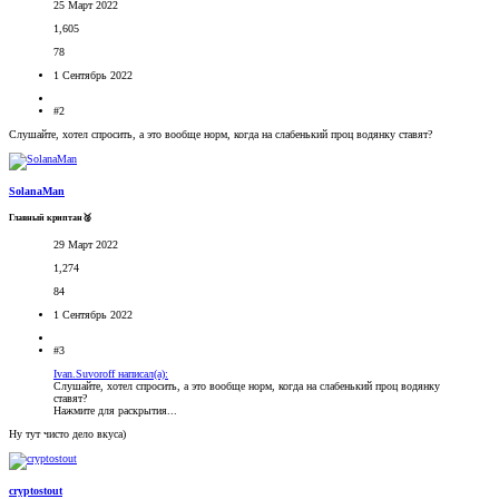
25 Март 2022
1,605
78
1 Сентябрь 2022
#2
Слушайте, хотел спросить, а это вообще норм, когда на слабенький проц водянку ставят?
SolanaMan
Главный криптан🥈
29 Март 2022
1,274
84
1 Сентябрь 2022
#3
Ivan.Suvoroff написал(а):
Слушайте, хотел спросить, а это вообще норм, когда на слабенький проц водянку
ставят?
Нажмите для раскрытия...
Ну тут чисто дело вкуса)
cryptostout