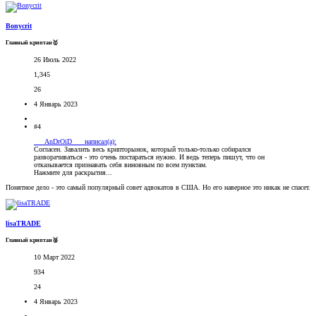
Bonycrit
Главный криптан🥇
26 Июль 2022
1,345
26
4 Январь 2023
#4
___AnDrOiD___ написал(а):
Согласен. Завалить весь крипторынок, который только-только собирался
разворачиваться - это очень постараться нужно. И ведь теперь пишут, что он
отказывается признавать себя виновным по всем пунктам.
Нажмите для раскрытия...
Понятное дело - это самый популярный совет адвокатов в США. Но его наверное это никак не спасет.
lisaTRADE
Главный криптан🥈
10 Март 2022
934
24
4 Январь 2023