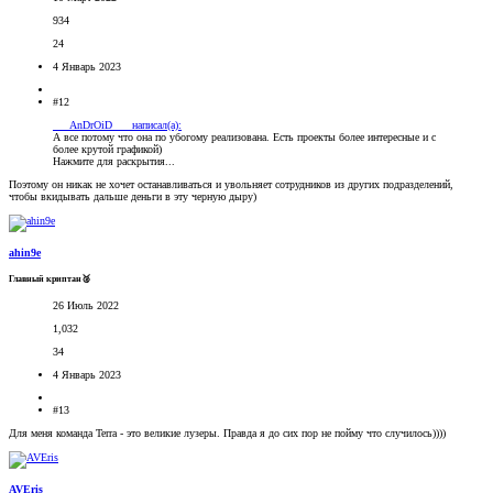
934
24
4 Январь 2023
#12
___AnDrOiD___ написал(а):
А все потому что она по убогому реализована. Есть проекты более интересные и с
более крутой графикой)
Нажмите для раскрытия...
Поэтому он никак не хочет останавливаться и увольняет сотрудников из других подразделений,
чтобы вкидывать дальше деньги в эту черную дыру)
ahin9e
Главный криптан🥈
26 Июль 2022
1,032
34
4 Январь 2023
#13
Для меня команда Terra - это великие лузеры. Правда я до сих пор не пойму что случилось))))
AVEris