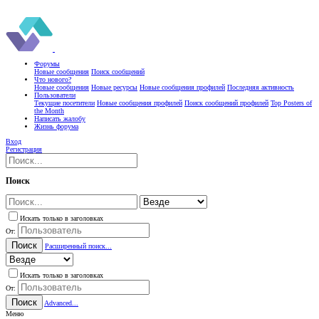
Форумы
Новые сообщения
Поиск сообщений
Что нового?
Новые сообщения
Новые ресурсы
Новые сообщения профилей
Последняя активность
Пользователи
Текущие посетители
Новые сообщения профилей
Поиск сообщений профилей
Top Posters of
the Month
Написать жалобу
Жизнь форума
Вход
Регистрация
Поиск
Искать только в заголовках
От:
Поиск
Расширенный поиск...
Искать только в заголовках
От:
Поиск
Advanced...
Меню