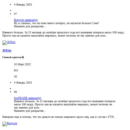
4 Январь 2023
#7
Bonycrit написал(а):
Ну я слышал, что он тоже много потерял, но неужели больше Сэма?
Нажмите для раскрытия...
Намного больше. За 13 месяцев до октября прошлого года его компания потеряла около 100 млрд.
Просто она не касается масштабов мировых, может поэтому не так заметно для всех.
AVEris
Главный криптан🥉
10 Март 2022
851
26
4 Январь 2023
#8
lisaTRADE написал(а):
Намного больше. За 13 месяцев до октября прошлого года его компания потеряла
около 100 млрд. Просто она не касается масштабов мировых, может поэтому не
так заметно для всех.
Нажмите для раскрытия...
Наверное еще и потому, что это деньги не сильно широкого круга лиц, как в случае с FTX.