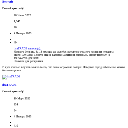
Bonycrit
Главный криптан🥇
26 Июль 2022
1,345
26
4 Январь 2023
#9
lisaTRADE написал(а):
Намного больше. За 13 месяцев до октября прошлого года его компания потеряла
около 100 млрд. Просто она не касается масштабов мировых, может поэтому не
так заметно для всех.
Нажмите для раскрытия...
И куда столько вбухать можно было, что такие огромные потери? Наверное город небольшой можно
было отстроить.
lisaTRADE
Главный криптан🥈
10 Март 2022
934
24
4 Январь 2023
#10