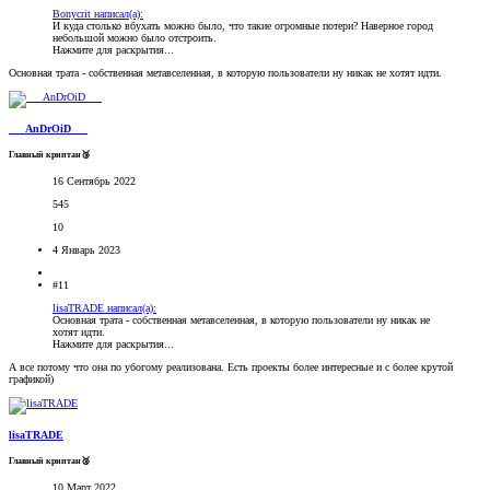
Bonycrit написал(а):
И куда столько вбухать можно было, что такие огромные потери? Наверное город
небольшой можно было отстроить.
Нажмите для раскрытия...
Основная трата - собственная метавселенная, в которую пользователи ну никак не хотят идти.
___AnDrOiD___
Главный криптан🥉
16 Сентябрь 2022
545
10
4 Январь 2023
#11
lisaTRADE написал(а):
Основная трата - собственная метавселенная, в которую пользователи ну никак не
хотят идти.
Нажмите для раскрытия...
А все потому что она по убогому реализована. Есть проекты более интересные и с более крутой
графикой)
lisaTRADE
Главный криптан🥈
10 Март 2022