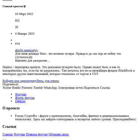
Главный криптан🥉
10 Март 2022
851
26
4 Январь 2023
#14
ahin9e написал(а):
Для меня команда Terra - это великие лузеры. Правда я до сих пор не пойму что
случилось))))
Нажмите для раскрытия...
Первое - переоценка проекта. Это реальным пузырем было. Однако может быть и как то
выкарабкались бы, если бы не раздувались. Там началось все из-за провайдера фондов BlackRock и
некоторых других инвесткомпаний, которые отказались от торгов в UST.
Войдите или зарегистрируйтесь для ответа.
Поделиться:
Twitter
Reddit
Pinterest
Tumblr
WhatsApp
Электронная почта
Поделиться
Ссылка
Форумы
Жизнь форума
Оффтоп
О проекте
Forum.CryptoRu - форум о криптовалютах, блокчейне, финтехе и децентрализованных
технологиях. Здесь вы найдете собеседников и экспертов любого уровня. Присоединяйтесь!
Ссылки
Главная
Форумы
Правила форума
Обратная связь