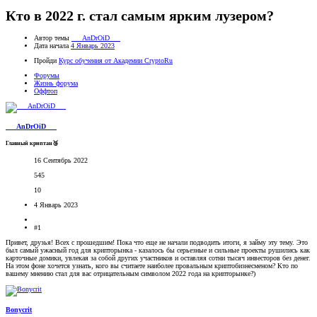
Кто в 2022 г. стал самым ярким лузером?
Автор темы
___AnDrOiD___
Дата начала
4 Январь 2023
Пройди
Курс обучения от Академии CryptoRu
Форумы
Жизнь форума
Оффтоп
___AnDrOiD___
Главный криптан🥉
16 Сентябрь 2022
545
10
4 Январь 2023
#1
Привет, друзья! Всех с прошедшим! Пока что еще не начали подводить итоги, я займу эту тему. Это
был самый ужасный год для крипторынка - казалось бы серьезные и сильные проекты рушились как
карточные домики, увлекая за собой других участников и оставляя сотни тысяч инвесторов без денег.
На этом фоне хочется узнать, кого вы считаете наиболее провальным криптобизнесменом? Кто по
вашему мнению стал для вас отрицательным символом 2022 года на крипторынке?)
Bonycrit