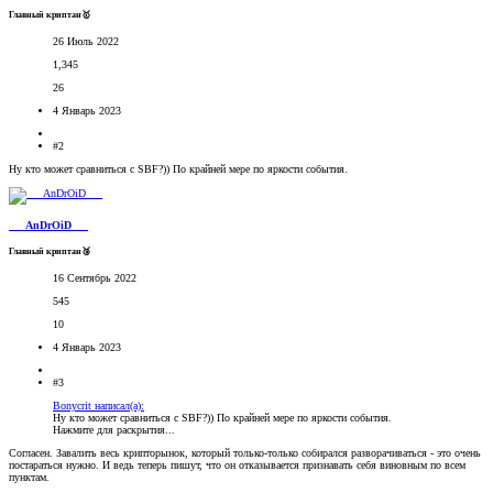
Главный криптан🥇
26 Июль 2022
1,345
26
4 Январь 2023
#2
Ну кто может сравниться с SBF?)) По крайней мере по яркости события.
___AnDrOiD___
Главный криптан🥉
16 Сентябрь 2022
545
10
4 Январь 2023
#3
Bonycrit написал(а):
Ну кто может сравниться с SBF?)) По крайней мере по яркости события.
Нажмите для раскрытия...
Согласен. Завалить весь крипторынок, который только-только собирался разворачиваться - это очень
постараться нужно. И ведь теперь пишут, что он отказывается признавать себя виновным по всем
пунктам.