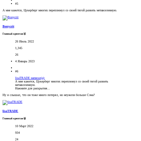
#5
А мне кажется, Цукерберг многих переплюнул со своей тягой развить метавселенную.
Bonycrit
Главный криптан🥇
26 Июль 2022
1,345
26
4 Январь 2023
#6
lisaTRADE написал(а):
А мне кажется, Цукерберг многих переплюнул со своей тягой развить
метавселенную.
Нажмите для раскрытия...
Ну я слышал, что он тоже много потерял, но неужели больше Сэма?
lisaTRADE
Главный криптан🥈
10 Март 2022
934
24