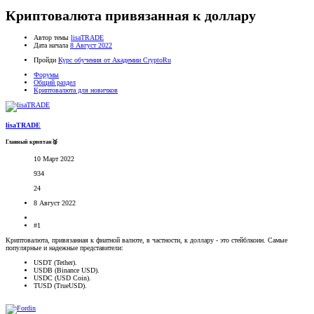
Криптовалюта привязанная к доллару
Автор темы
lisaTRADE
Дата начала
8 Август 2022
Пройди
Курс обучения от Академии CryptoRu
Форумы
Общий раздел
Криптовалюта для новичков
lisaTRADE
Главный криптан🥈
10 Март 2022
934
24
8 Август 2022
#1
Криптовалюта, привязанная к фиатной валюте, в частности, к доллару - это стейблкоин. Самые
популярные и надежные представители:
USDT (Tether).
USDB (Binance USD).
USDC (USD Coin).
TUSD (TrueUSD).