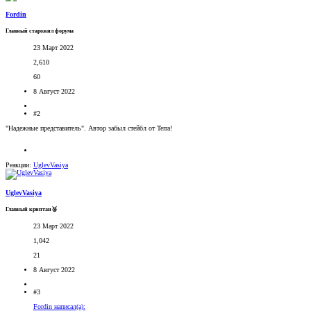
Fordin
Главный старожил форума
23 Март 2022
2,610
60
8 Август 2022
#2
"Надежные представитель". Автор забыл стейбл от Terra!
Реакции:
UglevVasiya
UglevVasiya
Главный криптан🥈
23 Март 2022
1,042
21
8 Август 2022
#3
Fordin написал(а):