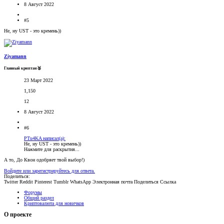
8 Август 2022
#5
Не, ну UST - это кремень))
Ziyamann
Главный криптан🥈
23 Март 2022
1,150
12
8 Август 2022
#6
PTu4KA написал(а):
Не, ну UST - это кремень))
Нажмите для раскрытия...
А то, До Квон одобряет твой выбор!)
Войдите или зарегистрируйтесь для ответа.
Поделиться:
Twitter
Reddit
Pinterest
Tumblr
WhatsApp
Электронная почта
Поделиться
Ссылка
Форумы
Общий раздел
Криптовалюта для новичков
О проекте