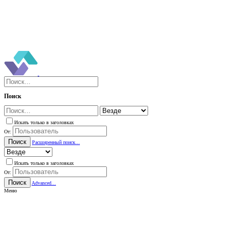
Поиск
Искать только в заголовках
От:
Поиск
Расширенный поиск...
Искать только в заголовках
От:
Поиск
Advanced...
Меню