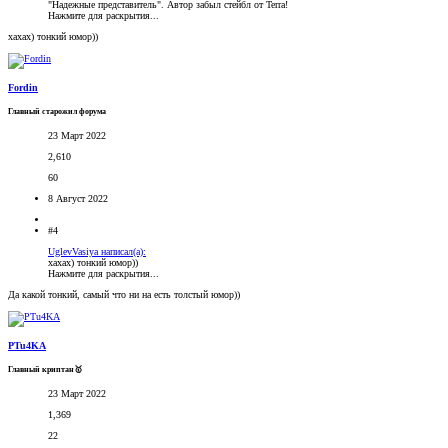
"Надежные представитель". Автор забыл стейбл от Terra!
Нажмите для раскрытия...
хахах) тонкий юмор))
Fordin
Главный старожил форума
23 Март 2022
2,610
60
8 Август 2022
#4
UglevVasiya написал(а):
хахах) тонкий юмор))
Нажмите для раскрытия...
Да какой тонкий, самый что ни на есть толстый юмор))
PTu4KA
Главный криптан🥇
23 Март 2022
1,369
22