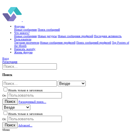
Форумы
Новые сообщения
Поиск сообщений
Что нового?
Новые сообщения
Новые ресурсы
Новые сообщения профилей
Последняя активность
Пользователи
Текущие посетители
Новые сообщения профилей
Поиск сообщений профилей
Top Posters of
the Month
Написать жалобу
Жизнь форума
Вход
Регистрация
Поиск
Искать только в заголовках
От:
Поиск
Расширенный поиск...
Искать только в заголовках
От:
Поиск
Advanced...
Меню