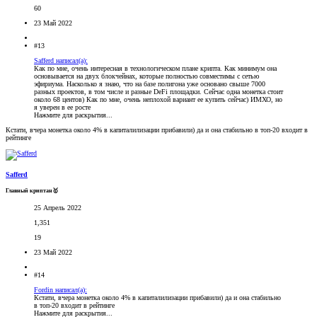
60
23 Май 2022
#13
Safferd написал(а):
Как по мне, очень интересная в технологическом плане крипта. Как минимум она
основывается на двух блокчейнах, которые полностью совместимы с сетью
эфириума. Насколько я знаю, что на базе полигона уже основано свыше 7000
разных проектов, в том числе и разные DeFi площадки. Сейчас одна монетка стоит
около 68 центов) Как по мне, очень неплохой вариант ее купить сейчас) ИМХО, но
я уверен в ее росте
Нажмите для раскрытия...
Кстати, вчера монетка около 4% в капиталилизации прибавили) да и она стабильно в топ-20 входит в
рейтинге
Safferd
Главный криптан🥇
25 Апрель 2022
1,351
19
23 Май 2022
#14
Fordin написал(а):
Кстати, вчера монетка около 4% в капиталилизации прибавили) да и она стабильно
в топ-20 входит в рейтинге
Нажмите для раскрытия...