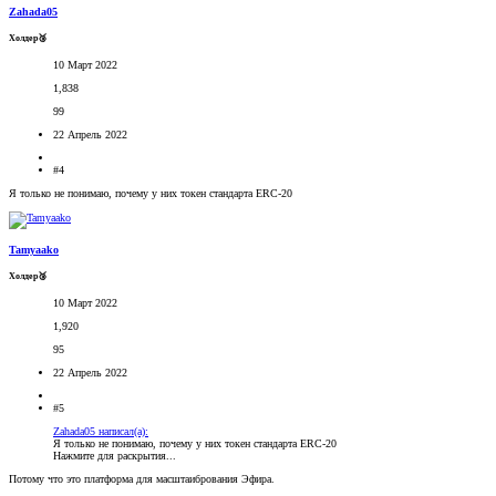
Zahada05
Холдер🥉
10 Март 2022
1,838
99
22 Апрель 2022
#4
Я только не понимаю, почему у них токен стандарта ERC-20
Tamyaako
Холдер🥉
10 Март 2022
1,920
95
22 Апрель 2022
#5
Zahada05 написал(а):
Я только не понимаю, почему у них токен стандарта ERC-20
Нажмите для раскрытия...
Потому что это платформа для масштаибрования Эфира.