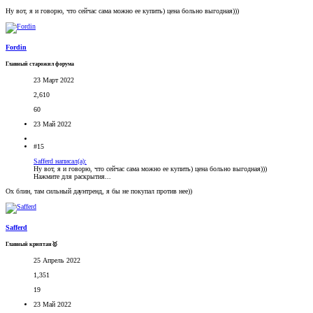
Ну вот, я и говорю, что сейчас сама можно ее купить) цена больно выгодная)))
Fordin
Главный старожил форума
23 Март 2022
2,610
60
23 Май 2022
#15
Safferd написал(а):
Ну вот, я и говорю, что сейчас сама можно ее купить) цена больно выгодная)))
Нажмите для раскрытия...
Ох блин, там сильный даунтренд, я бы не покупал против нее))
Safferd
Главный криптан🥇
25 Апрель 2022
1,351
19
23 Май 2022