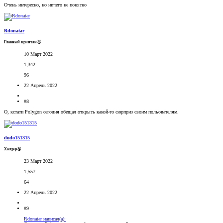
Очень интересно, но ничего не понятно
Rdonatar
Главный криптан🥇
10 Март 2022
1,342
96
22 Апрель 2022
#8
О, кстати Polygon сегодня обещал открыть какой-то сюрприз своим польователям.
dodo151315
Холдер🥉
23 Март 2022
1,557
64
22 Апрель 2022
#9
Rdonatar написал(а):