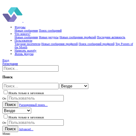
Форумы
Новые сообщения
Поиск сообщений
Что нового?
Новые сообщения
Новые ресурсы
Новые сообщения профилей
Последняя активность
Пользователи
Текущие посетители
Новые сообщения профилей
Поиск сообщений профилей
Top Posters of
the Month
Написать жалобу
Жизнь форума
Вход
Регистрация
Поиск
Искать только в заголовках
От:
Поиск
Расширенный поиск...
Искать только в заголовках
От:
Поиск
Advanced...
Меню