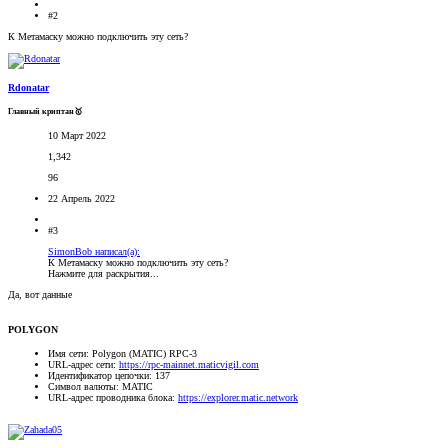
#2
К Метамаску можно подключить эту сеть?
Rdonatar
Главный криптан🥇
10 Март 2022
1,342
96
22 Апрель 2022
#3
SimonBob написал(а):
К Метамаску можно подключить эту сеть?
Нажмите для раскрытия...
Да, вот данные
POLYGON
Имя сети: Polygon (MATIC) RPC-3
URL-адрес сети:
https://rpc-mainnet.maticvigil.com
Идентификатор цепочки: 137
Символ валюты: MATIC
URL-адрес проводника блока:
https://explorer.matic.network