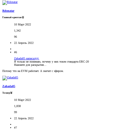
Rdonatar
Главный криптан🥇
10 Март 2022
1,342
96
22 Апрель 2022
#6
Zahada05 написал(а):
Я только не понимаю, почему у них токен стандарта ERC-20
Нажмите для раскрытия...
Потому что на EVM работает. А значит с эфиром.
Zahada05
Холдер🥉
10 Март 2022
1,838
99
22 Апрель 2022
#7