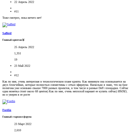
22 Апрель 2022
#11
Тоже смотрел, пока ничего нет!
Safferd
Главный криптан🥇
25 Апрель 2022
1,351
19
23 Май 2022
#12
Как по мне, очень интересная в технологическом плане крипта. Как минимум она основывается на
двух блокчейнах, которые полностью совместимы с сетью эфириума. Насколько я знаю, что на базе
полигона уже основано свыше 7000 разных проектов, в том числе и разные DeFi площадки. Сейчас
одна монетка стоит около 68 центов) Как по мне, очень неплохой вариант ее купить сейчас) ИМХО,
но я уверен в ее росте
Fordin
Главный старожил форума
23 Март 2022
2,610