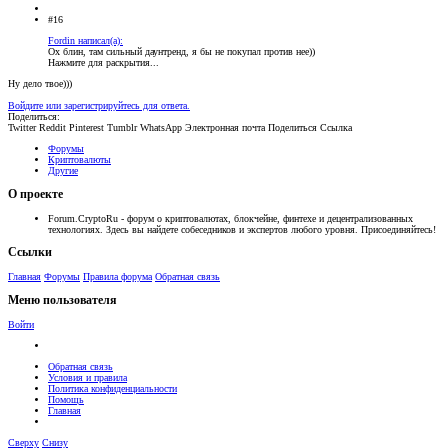
#16
Fordin написал(а):
Ох блин, там сильный даунтренд, я бы не покупал против нее))
Нажмите для раскрытия...
Ну дело твое)))
Войдите или зарегистрируйтесь для ответа.
Поделиться:
Twitter
Reddit
Pinterest
Tumblr
WhatsApp
Электронная почта
Поделиться
Ссылка
Форумы
Криптовалюты
Другие
О проекте
Forum.CryptoRu - форум о криптовалютах, блокчейне, финтехе и децентрализованных
технологиях. Здесь вы найдете собеседников и экспертов любого уровня. Присоединяйтесь!
Ссылки
Главная
Форумы
Правила форума
Обратная связь
Меню пользователя
Войти
Обратная связь
Условия и правила
Политика конфиденциальности
Помощь
Главная
Сверху
Снизу