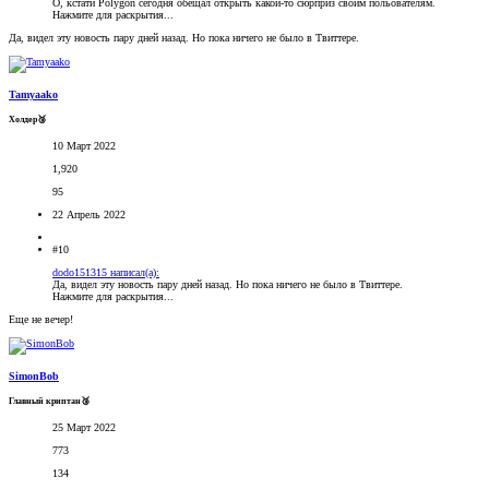
О, кстати Polygon сегодня обещал открыть какой-то сюрприз своим польователям.
Нажмите для раскрытия...
Да, видел эту новость пару дней назад. Но пока ничего не было в Твиттере.
Tamyaako
Холдер🥉
10 Март 2022
1,920
95
22 Апрель 2022
#10
dodo151315 написал(а):
Да, видел эту новость пару дней назад. Но пока ничего не было в Твиттере.
Нажмите для раскрытия...
Еще не вечер!
SimonBob
Главный криптан🥉
25 Март 2022
773
134