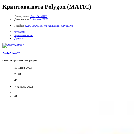
Криптовалюта Polygon (MATIC)
Автор темы
AndyAlex007
Дата начала
7 Апрель 2022
Пройди
Курс обучения от Академии CryptoRu
Форумы
Криптовалюты
Другие
AndyAlex007
Главный криптознаток форума
10 Март 2022
2,681
46
7 Апрель 2022
#1