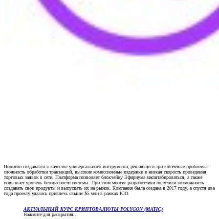
Полигон создавался в качестве универсального инструмента, решающего три ключевые проблемы:
сложность обработки транзакций, высокие комиссионные издержки и низкая скорость проведения
торговых заявок в сети. Платформа позволяет блокчейну Эфириума масштабироваться, а также
повышает уровень безопасности системы. При этом многие разработчики получили возможность
создавать свои продукты и выпускать их на рынок. Компания была создана в 2017 году, а спустя два
года проекту удалось привлечь свыше $5 млн в рамках ICO.
АКТУАЛЬНЫЙ КУРС КРИПТОВАЛЮТЫ POLYGON (MATIC)
Нажмите для раскрытия...