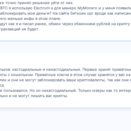
же точно принял решение уйти от них.
 BTC я использую Electrum а для манеро MyMonero и у меня появил
заблокировать мои деньги? На сайте биткоин.орг вроде как написано
ero меньше инфы в этом плане.
дут как я и писал ранее, обмен через обменники рублей на крипту 
транзакций не будет.
льков: кастодиальные и некастодиальные. Первые хранят приватные
оты с кошельком. Приватные ключи в этом случае хранятся у вас на
к и они не могут заблокировать ваши криптовалюты, так как они н
са.
е пользовался. Но он некастодиальный. Только юзеры как то интерф
ьно и не могут лишить вас крипты.
а