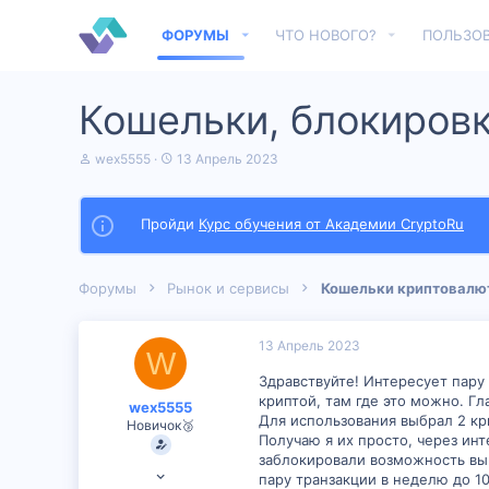
ФОРУМЫ
ЧТО НОВОГО?
ПОЛЬЗО
Кошельки, блокировки
А
Д
wex5555
13 Апрель 2023
в
а
т
т
о
а
Пройди
Курс обучения от Академии CryptoRu
р
н
т
а
е
ч
м
а
Форумы
Рынок и сервисы
Кошельки криптовалю
ы
л
а
13 Апрель 2023
W
Здравствуйте! Интересует пару 
криптой, там где это можно. Гл
wex5555
Для использования выбрал 2 кр
Новичок🥉
Получаю я их просто, через ин
заблокировали возможность выв
13 Апрель 2023
пару транзакции в неделю до 10