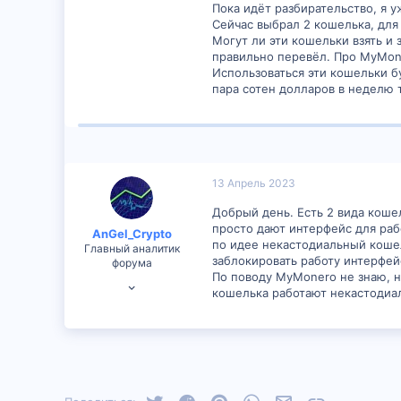
1
Пока идёт разбирательство, я у
Сейчас выбрал 2 кошелька, для
0
Могут ли эти кошельки взять и 
правильно перевёл. Про MyMon
Использоваться эти кошельки бу
пара сотен долларов в неделю 
13 Апрель 2023
Добрый день. Есть 2 вида коше
просто дают интерфейс для раб
AnGel_Crypto
по идее некастодиальный кошеле
Главный аналитик
заблокировать работу интерфей
форума
По поводу MyMonero не знаю, н
16 Февраль 2023
кошелька работают некастодиал
1,247
14
Twitter
Reddit
Pinterest
WhatsApp
Электронная почт
Ссылка