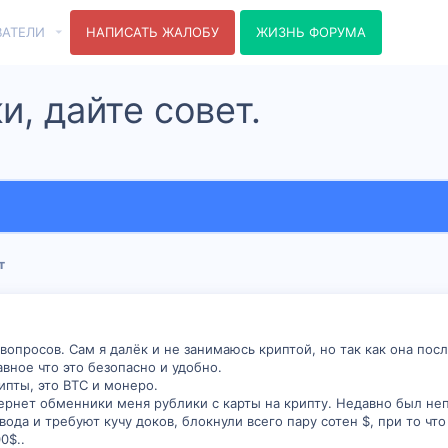
ВАТЕЛИ
НАПИСАТЬ ЖАЛОБУ
ЖИЗНЬ ФОРУМА
, дайте совет.
т
вопросов. Сам я далёк и не занимаюсь криптой, но так как она по
авное что это безопасно и удобно.
ипты, это BTC и монеро.
тернет обменники меня рублики с карты на крипту. Недавно был не
ода и требуют кучу доков, блокнули всего пару сотен $, при то чт
0$..