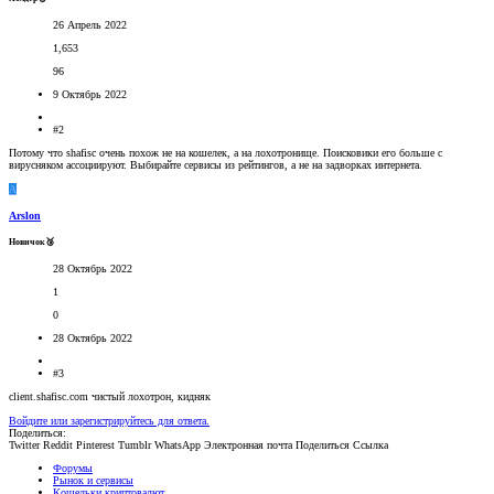
26 Апрель 2022
1,653
96
9 Октябрь 2022
#2
Потому что shafisc очень похож не на кошелек, а на лохотронище. Поисковики его больше с
вирусняком ассоциируют. Выбирайте сервисы из рейтингов, а не на задворках интернета.
A
Arslon
Новичок🥉
28 Октябрь 2022
1
0
28 Октябрь 2022
#3
client.shafisc.com чистый лохотрон, кидняк
Войдите или зарегистрируйтесь для ответа.
Поделиться:
Twitter
Reddit
Pinterest
Tumblr
WhatsApp
Электронная почта
Поделиться
Ссылка
Форумы
Рынок и сервисы
Кошельки криптовалют