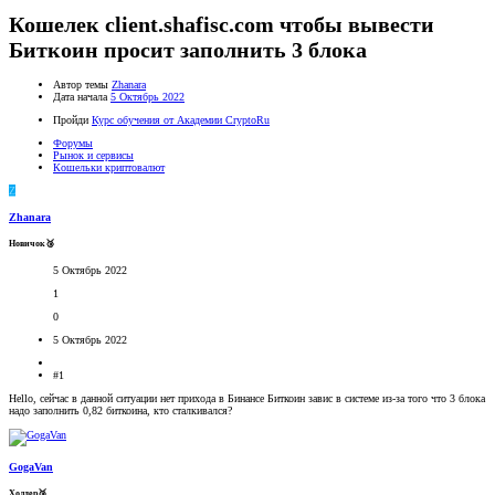
Кошелек client.shafisc.com чтобы вывести
Биткоин просит заполнить 3 блока
Автор темы
Zhanara
Дата начала
5 Октябрь 2022
Пройди
Курс обучения от Академии CryptoRu
Форумы
Рынок и сервисы
Кошельки криптовалют
Z
Zhanara
Новичок🥉
5 Октябрь 2022
1
0
5 Октябрь 2022
#1
Hello, сейчас в данной ситуации нет прихода в Бинансе Биткоин завис в системе из-за того что 3 блока
надо заполнить 0,82 биткоина, кто сталкивался?
GogaVan
Холдер🥉