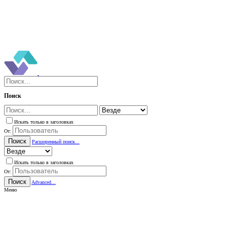
Поиск
Искать только в заголовках
От:
Поиск
Расширенный поиск...
Искать только в заголовках
От:
Поиск
Advanced...
Меню