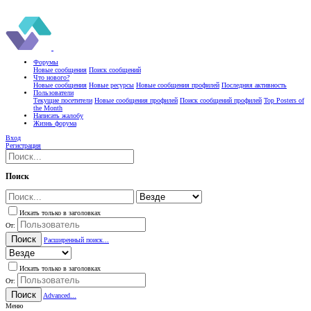
Форумы
Новые сообщения
Поиск сообщений
Что нового?
Новые сообщения
Новые ресурсы
Новые сообщения профилей
Последняя активность
Пользователи
Текущие посетители
Новые сообщения профилей
Поиск сообщений профилей
Top Posters of
the Month
Написать жалобу
Жизнь форума
Вход
Регистрация
Поиск
Искать только в заголовках
От:
Поиск
Расширенный поиск...
Искать только в заголовках
От:
Поиск
Advanced...
Меню