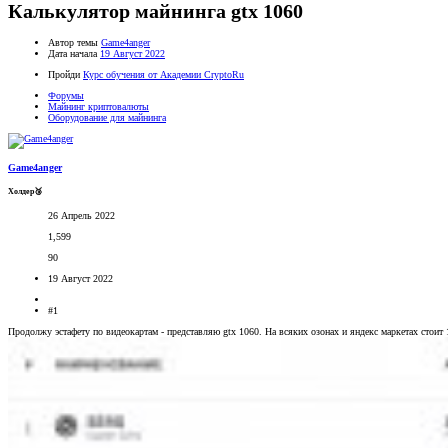
Калькулятор майнинга gtx 1060
Автор темы
Game4anger
Дата начала
19 Август 2022
Пройди
Курс обучения от Академии CryptoRu
Форумы
Майнинг криптовалюты
Оборудование для майнинга
Game4anger
Холдер🥉
26 Апрель 2022
1,599
90
19 Август 2022
#1
Продолжу эстафету по видеокартам - представляю gtx 1060. На всяких озонах и яндекс маркетах стоит 