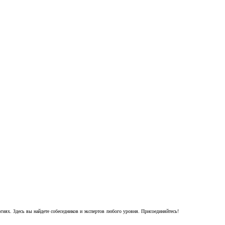
гиях. Здесь вы найдете собеседников и экспертов любого уровня. Присоединяйтесь!