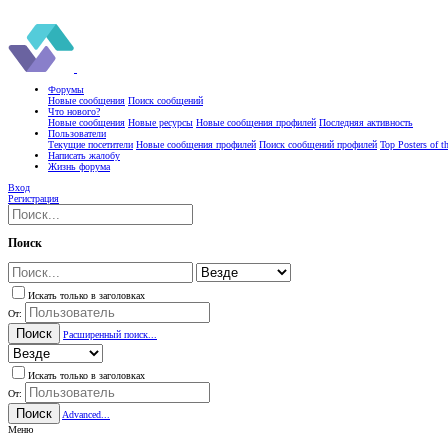
Форумы
Новые сообщения
Поиск сообщений
Что нового?
Новые сообщения
Новые ресурсы
Новые сообщения профилей
Последняя активность
Пользователи
Текущие посетители
Новые сообщения профилей
Поиск сообщений профилей
Top Posters of 
Написать жалобу
Жизнь форума
Вход
Регистрация
Поиск
Искать только в заголовках
От:
Поиск
Расширенный поиск...
Искать только в заголовках
От:
Поиск
Advanced...
Меню