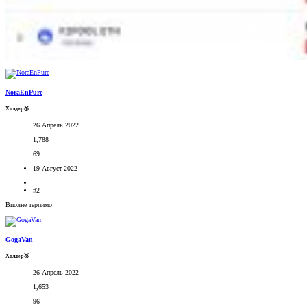
NoraEnPure
Холдер🥉
26 Апрель 2022
1,788
69
19 Август 2022
#2
Вполне терпимо
GogaVan
Холдер🥉
26 Апрель 2022
1,653
96