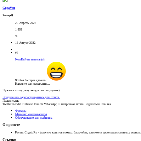
GogaVan
Холдер🥉
26 Апрель 2022
1,653
96
19 Август 2022
#5
NoraEnPure написал(а):
Чтобы быстрее сдохла?
Нажмите для раскрытия...
Нужно к этому делу аккуратно подходить)
Войдите или зарегистрируйтесь для ответа.
Поделиться:
Twitter
Reddit
Pinterest
Tumblr
WhatsApp
Электронная почта
Поделиться
Ссылка
Форумы
Майнинг криптовалюты
Оборудование для майнинга
О проекте
Forum.CryptoRu - форум о криптовалютах, блокчейне, финтехе и децентрализованных техноло
Ссылки