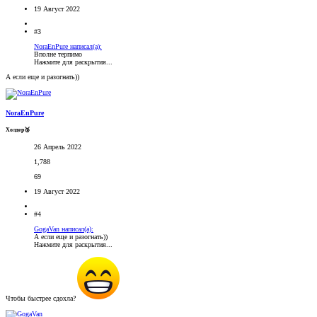
19 Август 2022
#3
NoraEnPure написал(а):
Вполне терпимо
Нажмите для раскрытия...
А если еще и разогнать))
NoraEnPure
Холдер🥉
26 Апрель 2022
1,788
69
19 Август 2022
#4
GogaVan написал(а):
А если еще и разогнать))
Нажмите для раскрытия...
Чтобы быстрее сдохла?