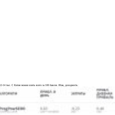
12-14 тыс. С Китая можно взять всего за 100 баксов. Итак, доходность: