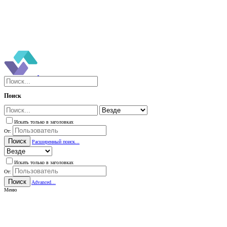
Поиск
Искать только в заголовках
От:
Поиск
Расширенный поиск...
Искать только в заголовках
От:
Поиск
Advanced...
Меню