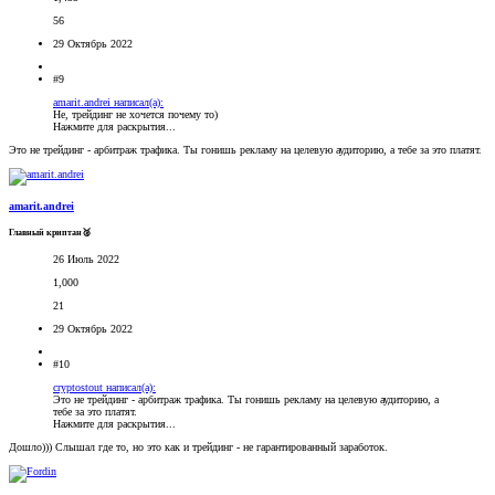
56
29 Октябрь 2022
#9
amarit.andrei написал(а):
Не, трейдинг не хочется почему то)
Нажмите для раскрытия...
Это не трейдинг - арбитраж трафика. Ты гонишь рекламу на целевую аудиторию, а тебе за это платят.
amarit.andrei
Главный криптан🥈
26 Июль 2022
1,000
21
29 Октябрь 2022
#10
cryptostout написал(а):
Это не трейдинг - арбитраж трафика. Ты гонишь рекламу на целевую аудиторию, а
тебе за это платят.
Нажмите для раскрытия...
Дошло))) Слышал где то, но это как и трейдинг - не гарантированный заработок.