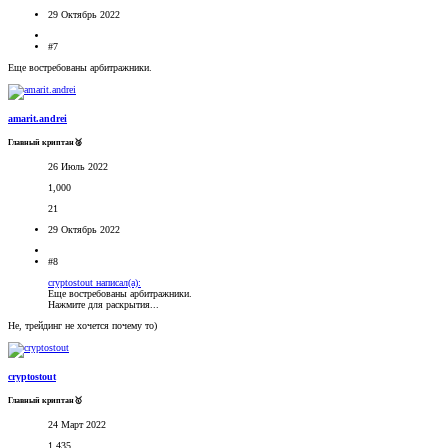
29 Октябрь 2022
#7
Еще востребованы арбитражники.
amarit.andrei
Главный криптан🥈
26 Июль 2022
1,000
21
29 Октябрь 2022
#8
cryptostout написал(а):
Еще востребованы арбитражники.
Нажмите для раскрытия...
Не, трейдинг не хочется почему то)
cryptostout
Главный криптан🥇
24 Март 2022
1,435