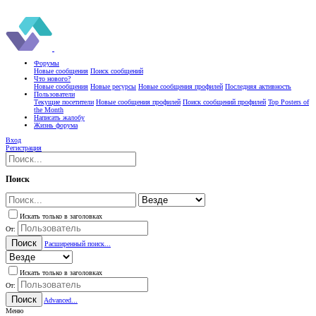
Форумы
Новые сообщения
Поиск сообщений
Что нового?
Новые сообщения
Новые ресурсы
Новые сообщения профилей
Последняя активность
Пользователи
Текущие посетители
Новые сообщения профилей
Поиск сообщений профилей
Top Posters of
the Month
Написать жалобу
Жизнь форума
Вход
Регистрация
Поиск
Искать только в заголовках
От:
Поиск
Расширенный поиск...
Искать только в заголовках
От:
Поиск
Advanced...
Меню