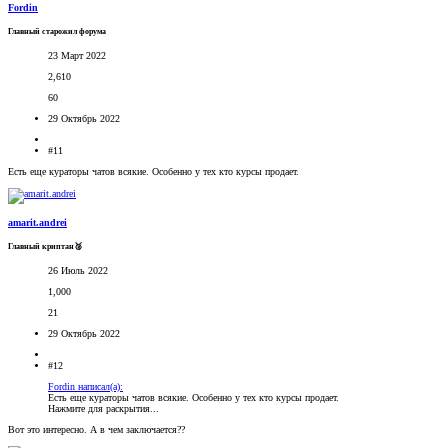
Fordin
Главный старожил форума
23 Март 2022
2,610
60
29 Октябрь 2022
#11
Есть еще кураторы чатов всякие. Особенно у тех кто курсы продает.
amarit.andrei
Главный криптан🥈
26 Июль 2022
1,000
21
29 Октябрь 2022
#12
Fordin написал(а):
Есть еще кураторы чатов всякие. Особенно у тех кто курсы продает.
Нажмите для раскрытия...
Вот это интересно. А в чем заключается??