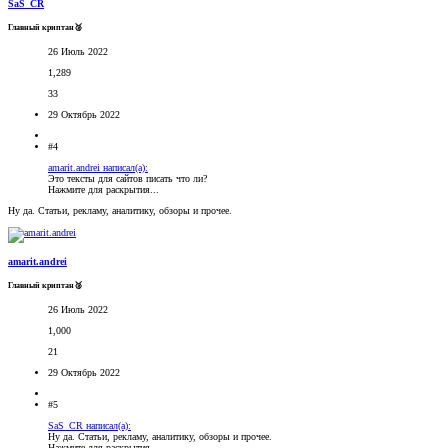
SaS_CR
Главный криптан🥈
26 Июль 2022
1,289
33
29 Октябрь 2022
#4
amarit.andrei написал(а):
Это тексты для сайтов писать что ли?
Нажмите для раскрытия...
Ну да. Статьи, рекламу, аналитику, обзоры и прочее.
amarit.andrei
Главный криптан🥈
26 Июль 2022
1,000
21
29 Октябрь 2022
#5
SaS_CR написал(а):
Ну да. Статьи, рекламу, аналитику, обзоры и прочее.
Нажмите для раскрытия...