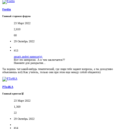
Fordin
Главный старожил форума
23 Март 2022
2,610
60
29 Октябрь 2022
#13
amarit.andrei написал(а):
Вот это интересно. А в чем заключается??
Нажмите для раскрытия...
Ты ведешь чат какой-нибудь тематический, где люди тебе задают вопросы, а ты доходчиво
объясняешь всё) Как учитель, только они при этом еще между собой общаются)
PTu4KA
Главный криптан🥇
23 Март 2022
1,369
22
29 Октябрь 2022
#14