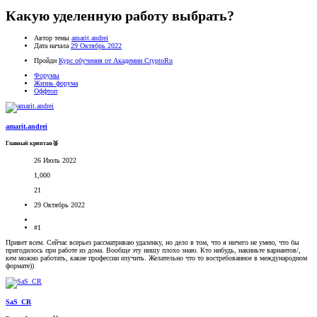
Какую уделенную работу выбрать?
Автор темы
amarit.andrei
Дата начала
29 Октябрь 2022
Пройди
Курс обучения от Академии CryptoRu
Форумы
Жизнь форума
Оффтоп
amarit.andrei
Главный криптан🥈
26 Июль 2022
1,000
21
29 Октябрь 2022
#1
Привет всем. Сейчас всерьез рассматриваю удаленку, но дело в том, что я ничего не умею, что бы
пригодилось при работе из дома. Вообще эту нишу плохо знаю. Кто нибудь, накиньте вариантов/,
кем можно работать, какие профессии изучить. Желательно что то востребованное в международном
формате))
SaS_CR