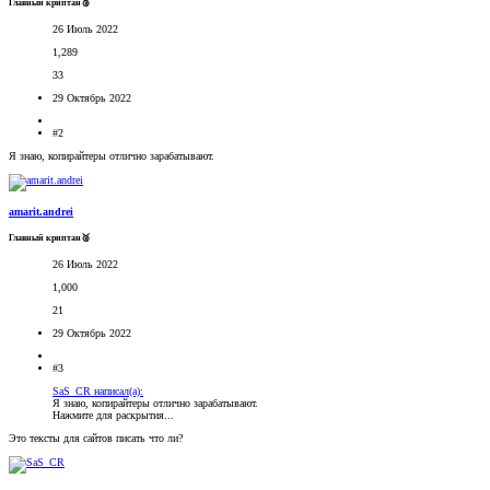
Главный криптан🥈
26 Июль 2022
1,289
33
29 Октябрь 2022
#2
Я знаю, копирайтеры отлично зарабатывают.
amarit.andrei
Главный криптан🥈
26 Июль 2022
1,000
21
29 Октябрь 2022
#3
SaS_CR написал(а):
Я знаю, копирайтеры отлично зарабатывают.
Нажмите для раскрытия...
Это тексты для сайтов писать что ли?