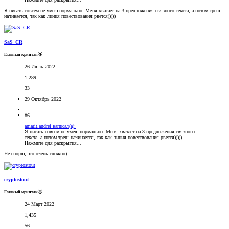
Я писать совсем не умею нормально. Меня хватает на 3 предложения связного текста, а потом треш
начинается, так как линия повествования рвется)))))
SaS_CR
Главный криптан🥈
26 Июль 2022
1,289
33
29 Октябрь 2022
#6
amarit.andrei написал(а):
Я писать совсем не умею нормально. Меня хватает на 3 предложения связного
текста, а потом треш начинается, так как линия повествования рвется)))))
Нажмите для раскрытия...
Не спорю, это очень сложно)
cryptostout
Главный криптан🥇
24 Март 2022
1,435
56