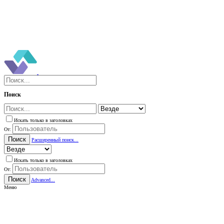
Поиск
Искать только в заголовках
От:
Поиск
Расширенный поиск...
Искать только в заголовках
От:
Поиск
Advanced...
Меню