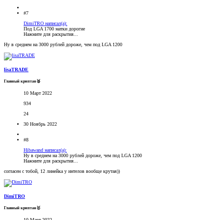
#7
DimiTRO написал(а):
Под LGA 1700 матки дорогие
Нажмите для раскрытия...
Ну в среднем на 3000 рублей дороже, чем под LGA 1200
lisaTRADE
Главный криптан🥈
10 Март 2022
934
24
30 Ноябрь 2022
#8
Hibawand написал(а):
Ну в среднем на 3000 рублей дороже, чем под LGA 1200
Нажмите для раскрытия...
согласен с тобой, 12 линейка у интелов вообще крутая))
DimiTRO
Главный криптан🥇
10 Март 2022