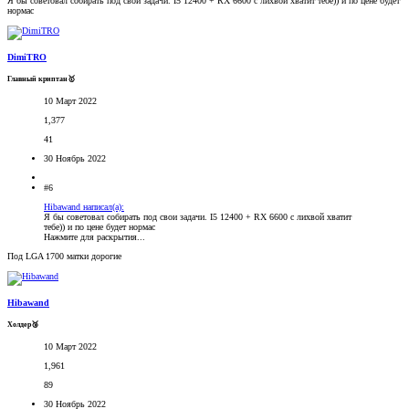
Я бы советовал собирать под свои задачи. I5 12400 + RX 6600 с лихвой хватит тебе)) и по цене будет
нормас
DimiTRO
Главный криптан🥇
10 Март 2022
1,377
41
30 Ноябрь 2022
#6
Hibawand написал(а):
Я бы советовал собирать под свои задачи. I5 12400 + RX 6600 с лихвой хватит
тебе)) и по цене будет нормас
Нажмите для раскрытия...
Под LGA 1700 матки дорогие
Hibawand
Холдер🥉
10 Март 2022
1,961
89
30 Ноябрь 2022