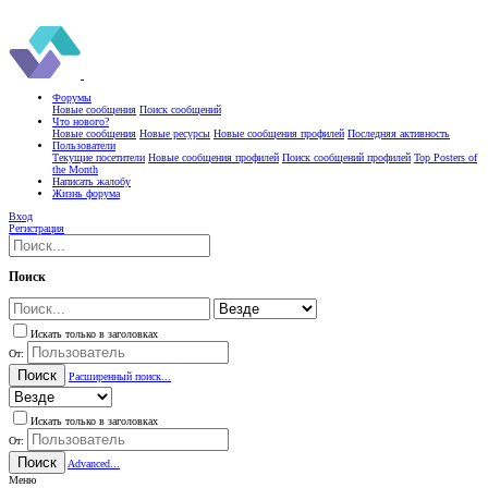
Форумы
Новые сообщения
Поиск сообщений
Что нового?
Новые сообщения
Новые ресурсы
Новые сообщения профилей
Последняя активность
Пользователи
Текущие посетители
Новые сообщения профилей
Поиск сообщений профилей
Top Posters of
the Month
Написать жалобу
Жизнь форума
Вход
Регистрация
Поиск
Искать только в заголовках
От:
Поиск
Расширенный поиск...
Искать только в заголовках
От:
Поиск
Advanced...
Меню