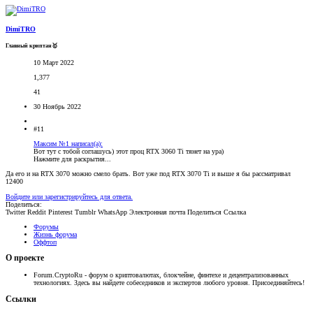
DimiTRO
Главный криптан🥇
10 Март 2022
1,377
41
30 Ноябрь 2022
#11
Максим №1 написал(а):
Вот тут с тобой соглашусь) этот проц RTX 3060 Ti тянет на ура)
Нажмите для раскрытия...
Да его и на RTX 3070 можно смело брать. Вот уже под RTX 3070 Ti и выше я бы рассматривал
12400
Войдите или зарегистрируйтесь для ответа.
Поделиться:
Twitter
Reddit
Pinterest
Tumblr
WhatsApp
Электронная почта
Поделиться
Ссылка
Форумы
Жизнь форума
Оффтоп
О проекте
Forum.CryptoRu - форум о криптовалютах, блокчейне, финтехе и децентрализованных
технологиях. Здесь вы найдете собеседников и экспертов любого уровня. Присоединяйтесь!
Ссылки