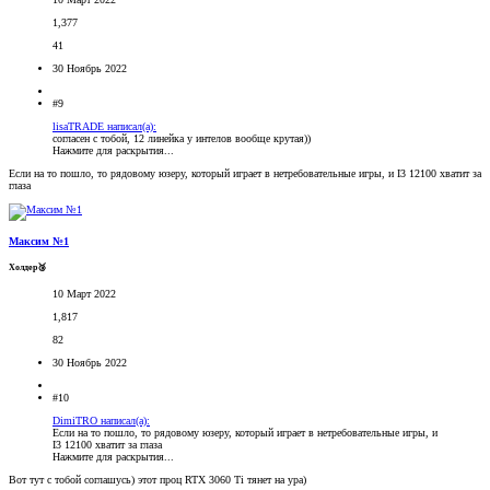
1,377
41
30 Ноябрь 2022
#9
lisaTRADE написал(а):
согласен с тобой, 12 линейка у интелов вообще крутая))
Нажмите для раскрытия...
Если на то пошло, то рядовому юзеру, который играет в нетребовательные игры, и I3 12100 хватит за
глаза
Максим №1
Холдер🥉
10 Март 2022
1,817
82
30 Ноябрь 2022
#10
DimiTRO написал(а):
Если на то пошло, то рядовому юзеру, который играет в нетребовательные игры, и
I3 12100 хватит за глаза
Нажмите для раскрытия...
Вот тут с тобой соглашусь) этот проц RTX 3060 Ti тянет на ура)