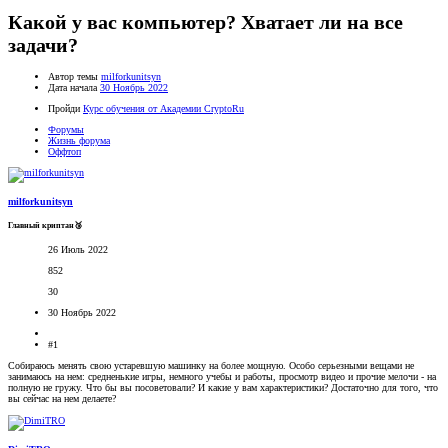
Какой у вас компьютер? Хватает ли на все
задачи?
Автор темы
milforkunitsyn
Дата начала
30 Ноябрь 2022
Пройди
Курс обучения от Академии CryptoRu
Форумы
Жизнь форума
Оффтоп
milforkunitsyn
Главный криптан🥉
26 Июль 2022
852
30
30 Ноябрь 2022
#1
Собираюсь менять свою устаревшую машинку на более мощную. Особо серьезными вещами не
занимаюсь на нем: средненькие игры, немного учебы и работы, просмотр видео и прочие мелочи - на
полную не гружу. Что бы вы посоветовали? И какие у вам характеристики? Достаточно для того, что
вы сейчас на нем делаете?