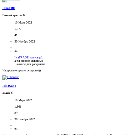
DimiTRO
Главный криптан🥇
10 Март 2022
1,377
41
30 Ноябрь 2022
#4
lisaTRADE написал(а):
а ты сегодня жжошь))
Нажмите для раскрытия...
Настроение просто суперское))
Hibawand
Холдер🥉
10 Март 2022
1,961
89
30 Ноябрь 2022
#5