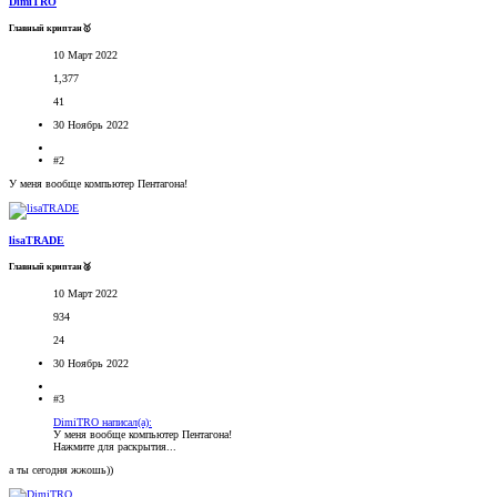
DimiTRO
Главный криптан🥇
10 Март 2022
1,377
41
30 Ноябрь 2022
#2
У меня вообще компьютер Пентагона!
lisaTRADE
Главный криптан🥈
10 Март 2022
934
24
30 Ноябрь 2022
#3
DimiTRO написал(а):
У меня вообще компьютер Пентагона!
Нажмите для раскрытия...
а ты сегодня жжошь))