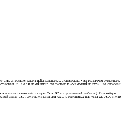
her USD. Он обладает наибольшей ликвидностью, следовательно, у вас всегда будет возможность
 стейблкоин USD Coin и, на мой взгляд, это своего рода «сын маминой подруги». Его корпорация-
у всех свежи в памяти события краха Terra USD (алгоритмический стейблкоин). Если выбирать
На мой взгляд, USDT стоит использовать для каких-то оперативных трат, тогда как USDC вполне