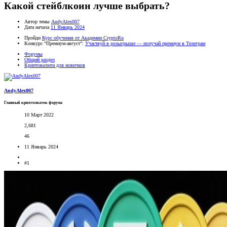
Какой стейблкоин лучше выбрать?
Автор темы
AndyAlex007
Дата начала
11 Январь 2024
Пройди
Курс обучения от Академии CryptoRu
Конкурс “Премиум-август”:
Участвуй в розыгрыше — получай премиум в Телеграм
Форумы
Общий раздел
Криптовалюта для новичков
AndyAlex007
Главный криптознаток форума
10 Март 2022
2,681
46
11 Январь 2024
#1