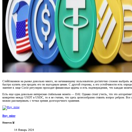
Стейблкоинов на рынке довольно много, но начинающему пользователю достаточно сложно выбрать акти
быстро купить или продать его по выгодным ценам. С другой стороны, к его устойчивости есть определ
эмитент в лице Circle регулярно проходит финансовые аудиты и есть подтверждения, что каждая монета
Есть еще одна довольно интересная стабильная монета — DAI. Однако стоит учесть, что это алгоритми
конкретно между USDT и USDC, то я не считаю, что здесь целесообразно ставить вопрос ребром. Все 
можно рассматривать с точки зрения долгосрочного хранения.
Buy_mine
Новичок🥉
14 Январь 2024