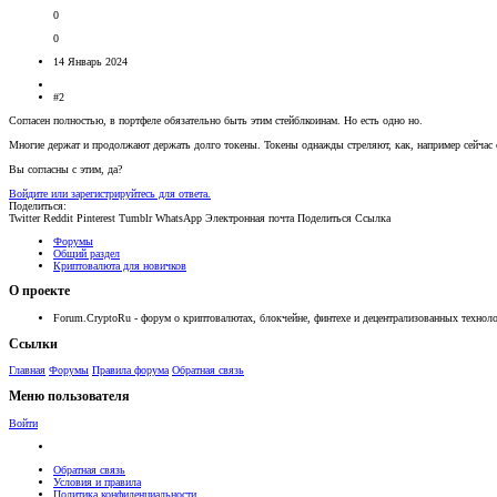
0
0
14 Январь 2024
#2
Согласен полностью, в портфеле обязательно быть этим стейблкоинам. Но есть одно но.
Многие держат и продолжают держать долго токены. Токены однажды стреляют, как, например сейчас с
Вы согласны с этим, да?
Войдите или зарегистрируйтесь для ответа.
Поделиться:
Twitter
Reddit
Pinterest
Tumblr
WhatsApp
Электронная почта
Поделиться
Ссылка
Форумы
Общий раздел
Криптовалюта для новичков
О проекте
Forum.CryptoRu - форум о криптовалютах, блокчейне, финтехе и децентрализованных техноло
Ссылки
Главная
Форумы
Правила форума
Обратная связь
Меню пользователя
Войти
Обратная связь
Условия и правила
Политика конфиденциальности