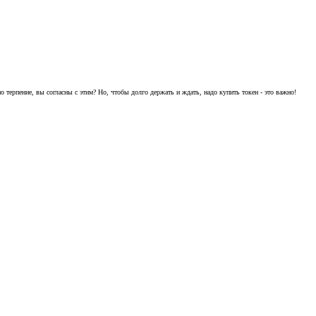
ерпение, вы согласны с этим? Но, чтобы долго держать и ждать, надо купить токен - это важно!