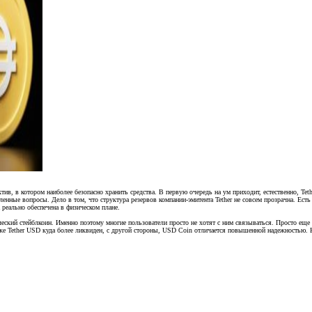
в, в котором наиболее безопасно хранить средства. В первую очередь на ум приходит, естественно, Tet
енные вопросы. Дело в том, что структура резервов компании-эмитента Tether не совсем прозрачна. Есть
 реально обеспечена в физическом плане.
ческий стейблкоин. Именно поэтому многие пользователи просто не хотят с ним связываться. Просто еще 
же Tether USD куда более ликвиден, с другой стороны, USD Coin отличается повышенной надежностью. 