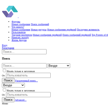
Форумы
Новые сообщения
Поиск сообщений
Что нового?
Новые сообщения
Новые ресурсы
Новые сообщения профилей
Последняя активность
Пользователи
Текущие посетители
Новые сообщения профилей
Поиск сообщений профилей
Top Posters of 
Написать жалобу
Жизнь форума
Вход
Регистрация
Поиск
Искать только в заголовках
От:
Поиск
Расширенный поиск...
Искать только в заголовках
От:
Поиск
Advanced...
Меню