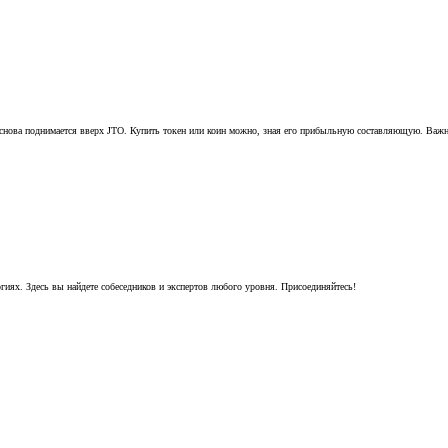
нова поднимается вверх JTO. Купить токен или коин можно, зная его прибыльную составляющую. Важно т
гиях. Здесь вы найдете собеседников и экспертов любого уровня. Присоединяйтесь!