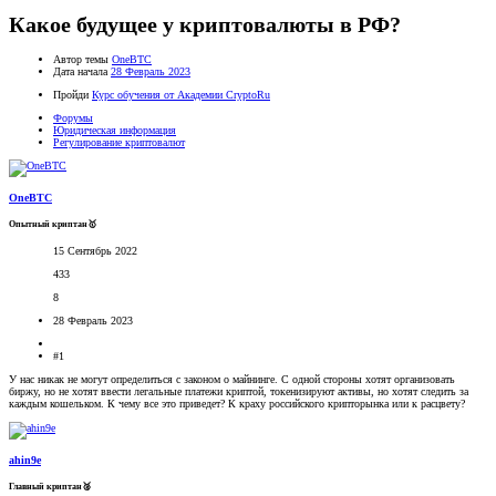
Какое будущее у криптовалюты в РФ?
Автор темы
OneBTC
Дата начала
28 Февраль 2023
Пройди
Курс обучения от Академии CryptoRu
Форумы
Юридическая информация
Регулирование криптовалют
OneBTC
Опытный криптан🥇
15 Сентябрь 2022
433
8
28 Февраль 2023
#1
У нас никак не могут определиться с законом о майнинге. С одной стороны хотят организовать
биржу, но не хотят ввести легальные платежи криптой, токенизируют активы, но хотят следить за
каждым кошельком. К чему все это приведет? К краху российского крипторынка или к расцвету?
ahin9e
Главный криптан🥈