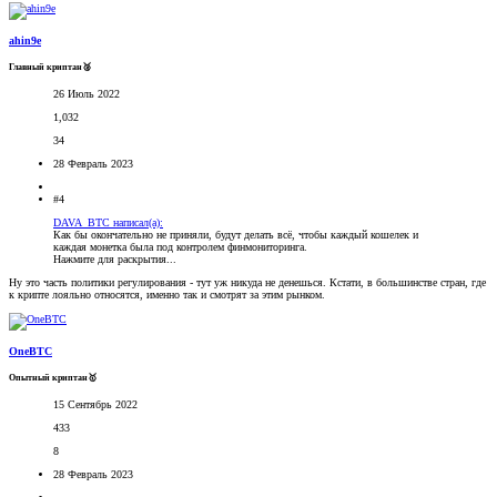
ahin9e
Главный криптан🥈
26 Июль 2022
1,032
34
28 Февраль 2023
#4
DAVA_BTC написал(а):
Как бы окончательно не приняли, будут делать всё, чтобы каждый кошелек и
каждая монетка была под контролем финмониторинга.
Нажмите для раскрытия...
Ну это часть политики регулирования - тут уж никуда не денешься. Кстати, в большинстве стран, где
к крипте лояльно относятся, именно так и смотрят за этим рынком.
OneBTC
Опытный криптан🥇
15 Сентябрь 2022
433
8
28 Февраль 2023