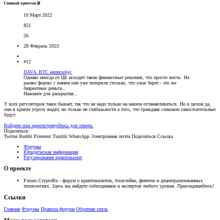
Главный криптан🥉
10 Март 2022
851
26
28 Февраль 2023
#12
DAVA_BTC написал(а):
Однако иногда от ЦБ исходят такие финансовые решения, что просто жесть. На
рынке форекс с юанем они уже потеряли столько, что ужас берет - это же
бюджетные деньги...
Нажмите для раскрытия...
У всех регуляторов такое бывает, так что не надо только на нашем останавливаться. Но в целом да,
они в крипте угрозу видят, но только не стабильности а того, что граждане слишком самостоятельные
будут.
Войдите или зарегистрируйтесь для ответа.
Поделиться:
Twitter
Reddit
Pinterest
Tumblr
WhatsApp
Электронная почта
Поделиться
Ссылка
Форумы
Юридическая информация
Регулирование криптовалют
О проекте
Forum.CryptoRu - форум о криптовалютах, блокчейне, финтехе и децентрализованных
технологиях. Здесь вы найдете собеседников и экспертов любого уровня. Присоединяйтесь!
Ссылки
Главная
Форумы
Правила форума
Обратная связь