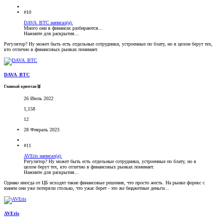
#10
DAVA_BTC написал(а):
Много они в финансах разбираются...
Нажмите для раскрытия...
Регулятор? Ну может быть есть отдельные сотрудники, устроенные по блату, но в целом берут тех,
кто отлично в финансовых рынках понимает.
DAVA_BTC
Главный криптан🥈
26 Июль 2022
1,158
12
28 Февраль 2023
#11
AVEris написал(а):
Регулятор? Ну может быть есть отдельные сотрудники, устроенные по блату, но в
целом берут тех, кто отлично в финансовых рынках понимает.
Нажмите для раскрытия...
Однако иногда от ЦБ исходят такие финансовые решения, что просто жесть. На рынке форекс с
юанем они уже потеряли столько, что ужас берет - это же бюджетные деньги...
AVEris