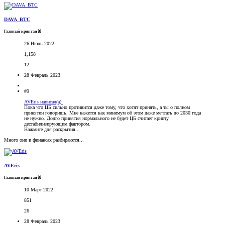
DAVA_BTC
Главный криптан🥈
26 Июль 2022
1,158
12
28 Февраль 2023
#9
AVEris написал(а):
Пока что ЦБ сильно противится даже тому, что хотят принять, а ты о полном
принятии говоришь. Мне кажется как минимум об этом даже мечтать до 2030 года
не нужно. Долго принятия нормального не будет ЦБ считает крипту
дестабилизирующим фактором.
Нажмите для раскрытия...
Много они в финансах разбираются...
AVEris
Главный криптан🥉
10 Март 2022
851
26
28 Февраль 2023