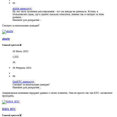
#5
ahin9e написал(а):
Ну это часть политики регулирования - тут уж никуда не денешься. Кстати, в
большинстве стран, где к крипте лояльно относятся, именно так и смотрят за этим
рынком.
Нажмите для раскрытия...
Смотрят за кошельками граждан?
ahin9e
Главный криптан🥈
26 Июль 2022
1,032
34
28 Февраль 2023
#6
OneBTC написал(а):
Смотрят за кошельками граждан?
Нажмите для раскрытия...
Американские компании передают данные о своих клиентах. Они не просто так там KYC заставляют
проходить.
DAVA_BTC
Главный криптан🥈