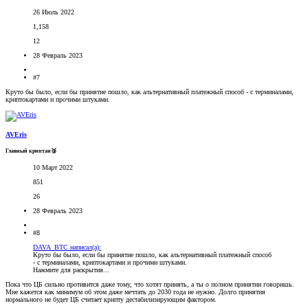
26 Июль 2022
1,158
12
28 Февраль 2023
#7
Круто бы было, если бы принятие пошло, как альтернативный платежный способ - с терминалами,
криптокартами и прочими штуками.
AVEris
Главный криптан🥉
10 Март 2022
851
26
28 Февраль 2023
#8
DAVA_BTC написал(а):
Круто бы было, если бы принятие пошло, как альтернативный платежный способ
- с терминалами, криптокартами и прочими штуками.
Нажмите для раскрытия...
Пока что ЦБ сильно противится даже тому, что хотят принять, а ты о полном принятии говоришь.
Мне кажется как минимум об этом даже мечтать до 2030 года не нужно. Долго принятия
нормального не будет ЦБ считает крипту дестабилизирующим фактором.