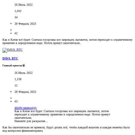
26 Июль 2022
1,032
34
28 Февраль 2023
#2
Как в Китае всё будет. Сначала госорганы все запрещать пытаются, потом переходят к ограниченному
принятию в определенном виде. Потом примут окончательно.
DAVA_BTC
Главный криптан🥈
26 Июль 2022
1,158
12
28 Февраль 2023
#3
ahin9e написал(а):
Как в Китае всё будет. Сначала госорганы все запрещать пытаются, потом
переходят к ограниченному принятию в определенном виде. Потом примут
окончательно.
Нажмите для раскрытия...
Как бы окончательно не приняли, будут делать всё, чтобы каждый кошелек и каждая монетка была
под контролем финмониторинга.