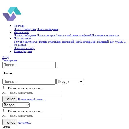
Форумы
Новые сообщения
Поиск сообщений
Что нового?
Новые сообщения
Новые ресурсы
Новые сообщения профилей
Последняя активность
Пользователи
Текущие посетители
Новые сообщения профилей
Поиск сообщений профилей
Top Posters of
the Month
Написать жалобу
Жизнь форума
Вход
Регистрация
Поиск
Искать только в заголовках
От:
Поиск
Расширенный поиск...
Искать только в заголовках
От:
Поиск
Advanced...
Меню