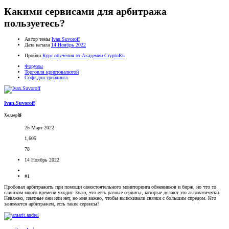
Какими сервисами для арбитража
пользуетесь?
Автор темы
Ivan.Suvoroff
Дата начала
14 Ноябрь 2022
Пройди
Курс обучения от Академии CryptoRu
Форумы
Торговля криптовалютой
Софт для трейдинга
Ivan.Suvoroff
Холдер🥉
25 Март 2022
1,605
78
14 Ноябрь 2022
#1
Пробовал арбитражить при помощи самостоятельного мониторинга обменников и бирж, но что то
слишком много времени уходит. Знаю, что есть разные сервисы, которые делают это автоматически.
Неважно, платные они или нет, но мне важно, чтобы выискивали связки с большим спредом. Кто
занимается арбитражем, есть такие сервисы?