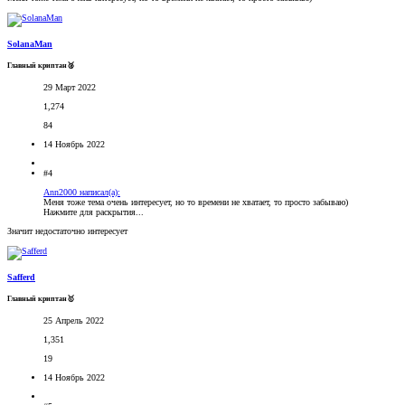
SolanaMan
Главный криптан🥈
29 Март 2022
1,274
84
14 Ноябрь 2022
#4
Ann2000 написал(а):
Меня тоже тема очень интересует, но то времени не хватает, то просто забываю)
Нажмите для раскрытия...
Значит недостаточно интересует
Safferd
Главный криптан🥇
25 Апрель 2022
1,351
19
14 Ноябрь 2022