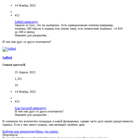
14 Ноябрь 2022
#12
Safferd написал(а):
Зависит от того, что ты выберешь. Есть единоразовыве платежи (например,
платишь 500 баксов и сидишь всю жизнь там)), есть помесячная подписка - от $10
до 300 в месяц.
Нажмите для раскрытия...
И чем они друг от друга отличаются?
Safferd
Главный криптан🥇
25 Апрель 2022
1,351
19
14 Ноябрь 2022
#13
Ivan.Suvoroff написал(а):
И чем они друг от друга отличаются?
Нажмите для раскрытия...
В основном это количество площадок и какой функционал, однако часто дело играет раскрученность
сервиса. Если у них много юзеров, они начинают загибать цену.
Войдите или зарегистрируйтесь для ответа.
Поделиться: