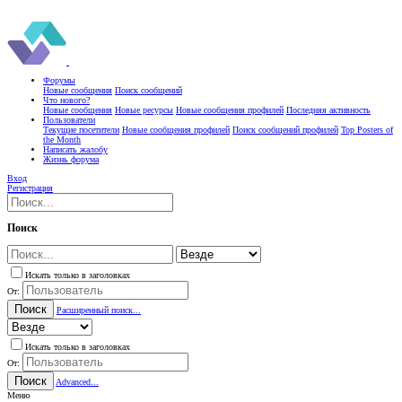
Форумы
Новые сообщения
Поиск сообщений
Что нового?
Новые сообщения
Новые ресурсы
Новые сообщения профилей
Последняя активность
Пользователи
Текущие посетители
Новые сообщения профилей
Поиск сообщений профилей
Top Posters of
the Month
Написать жалобу
Жизнь форума
Вход
Регистрация
Поиск
Искать только в заголовках
От:
Поиск
Расширенный поиск...
Искать только в заголовках
От:
Поиск
Advanced...
Меню