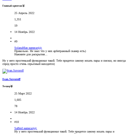
Главный криптан🥇
25 Апрель 2022
1,351
19
14 Ноябрь 2022
#9
SolanaMan написал(а):
Прикольно. Не знал что у них арбитражный сканер есть)
Нажмите для раскрытия...
Ну у него простенький функционал такой. Тебе придется самому искать пары и связки, но иногда
спред просто очень серьезный находится)
Ivan.Suvoroff
Холдер🥉
25 Март 2022
1,605
78
14 Ноябрь 2022
#10
Safferd написал(а):
Ну у него простенький функционал такой. Тебе придется самому искать пары и