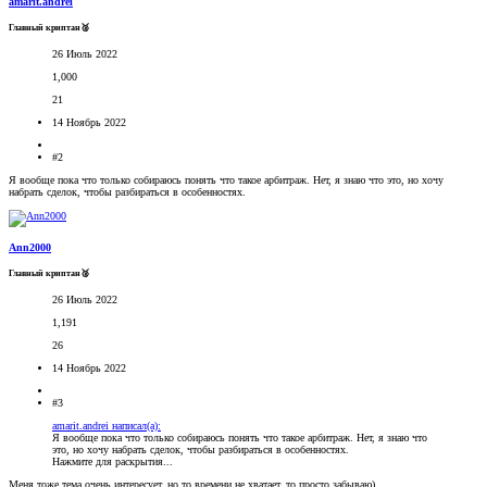
amarit.andrei
Главный криптан🥈
26 Июль 2022
1,000
21
14 Ноябрь 2022
#2
Я вообще пока что только собираюсь понять что такое арбитраж. Нет, я знаю что это, но хочу
набрать сделок, чтобы разбираться в особенностях.
Ann2000
Главный криптан🥈
26 Июль 2022
1,191
26
14 Ноябрь 2022
#3
amarit.andrei написал(а):
Я вообще пока что только собираюсь понять что такое арбитраж. Нет, я знаю что
это, но хочу набрать сделок, чтобы разбираться в особенностях.
Нажмите для раскрытия...
Меня тоже тема очень интересует, но то времени не хватает, то просто забываю)