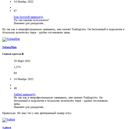
14 Ноябрь 2022
#7
Ivan.Suvoroff написал(а):
Ты сам какими пользовался?
Нажмите для раскрытия...
Ну так как я непрофессионально занимаюсь, мне хватает Tradingview. Он бесплатный и подключен к
большому количеству бирж - удобно отслеживать цены.
SolanaMan
Главный криптан🥈
29 Март 2022
1,274
84
14 Ноябрь 2022
#8
Safferd написал(а):
Ну так как я непрофессионально занимаюсь, мне хватает Tradingview. Он
бесплатный и подключен к большому количеству бирж - удобно отслеживать
цены.
Нажмите для раскрытия...
Прикольно. Не знал что у них арбитражный сканер есть)
Safferd