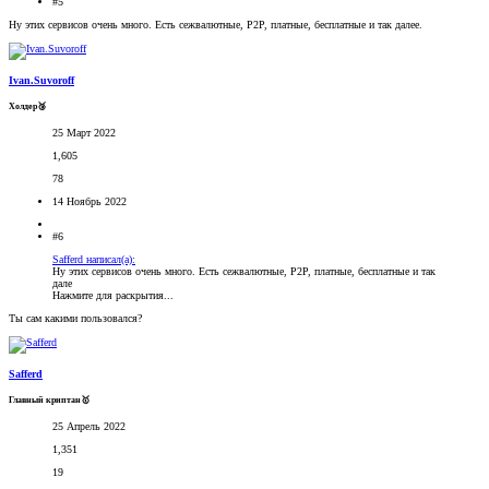
#5
Ну этих сервисов очень много. Есть сежвалютные, P2P, платные, бесплатные и так далее.
Ivan.Suvoroff
Холдер🥉
25 Март 2022
1,605
78
14 Ноябрь 2022
#6
Safferd написал(а):
Ну этих сервисов очень много. Есть сежвалютные, P2P, платные, бесплатные и так
дале
Нажмите для раскрытия...
Ты сам какими пользовался?
Safferd
Главный криптан🥇
25 Апрель 2022
1,351
19