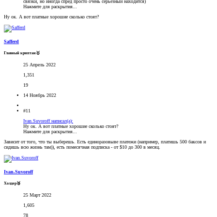
связки, но иногда спред просто очень серьезный находится)
Нажмите для раскрытия...
Ну ок. А вот платные хорошие сколько стоят?
Safferd
Главный криптан🥇
25 Апрель 2022
1,351
19
14 Ноябрь 2022
#11
Ivan.Suvoroff написал(а):
Ну ок. А вот платные хорошие сколько стоят?
Нажмите для раскрытия...
Зависит от того, что ты выберешь. Есть единоразовыве платежи (например, платишь 500 баксов и
сидишь всю жизнь там)), есть помесячная подписка - от $10 до 300 в месяц.
Ivan.Suvoroff
Холдер🥉
25 Март 2022
1,605
78