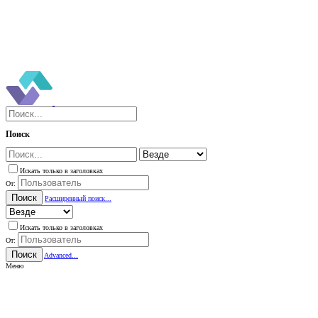
Поиск
Искать только в заголовках
От:
Поиск
Расширенный поиск...
Искать только в заголовках
От:
Поиск
Advanced...
Меню