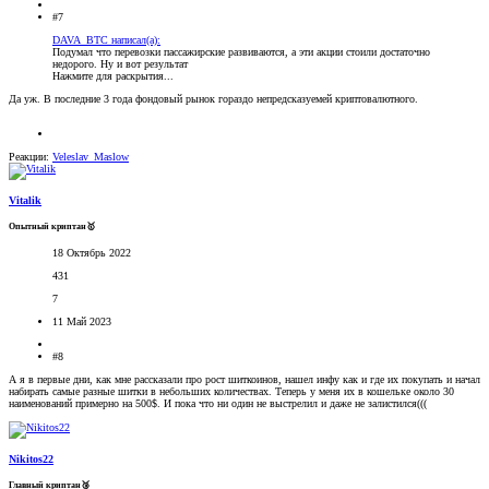
#7
DAVA_BTC написал(а):
Подумал что перевозки пассажирские развиваются, а эти акции стоили достаточно
недорого. Ну и вот результат
Нажмите для раскрытия...
Да уж. В последние 3 года фондовый рынок гораздо непредсказуемей криптовалютного.
Реакции:
Veleslav_Maslow
Vitalik
Опытный криптан🥇
18 Октябрь 2022
431
7
11 Май 2023
#8
А я в первые дни, как мне рассказали про рост шиткоинов, нашел инфу как и где их покупать и начал
набирать самые разные шитки в небольших количествах. Теперь у меня их в кошельке около 30
наименований примерно на 500$. И пока что ни один не выстрелил и даже не залистился(((
Nikitos22
Главный криптан🥉