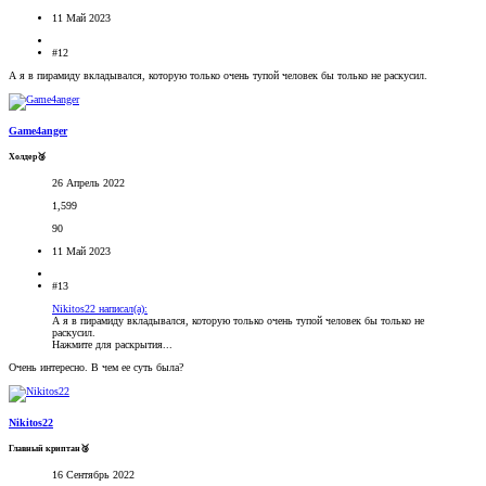
11 Май 2023
#12
А я в пирамиду вкладывался, которую только очень тупой человек бы только не раскусил.
Game4anger
Холдер🥉
26 Апрель 2022
1,599
90
11 Май 2023
#13
Nikitos22 написал(а):
А я в пирамиду вкладывался, которую только очень тупой человек бы только не
раскусил.
Нажмите для раскрытия...
Очень интересно. В чем ее суть была?
Nikitos22
Главный криптан🥉
16 Сентябрь 2022