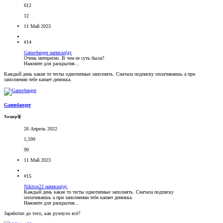
612
12
11 Май 2023
#14
Game4anger написал(а):
Очень интересно. В чем ее суть была?
Нажмите для раскрытия...
Каждый день какие то тесты однотипные заполнять. Сначала подписку оплачиваешь а при
заполнении тебе капает денежка.
Game4anger
Холдер🥉
26 Апрель 2022
1,599
90
11 Май 2023
#15
Nikitos22 написал(а):
Каждый день какие то тесты однотипные заполнять. Сначала подписку
оплачиваешь а при заполнении тебе капает денежка.
Нажмите для раскрытия...
Заработал до того, как рухнуло всё?