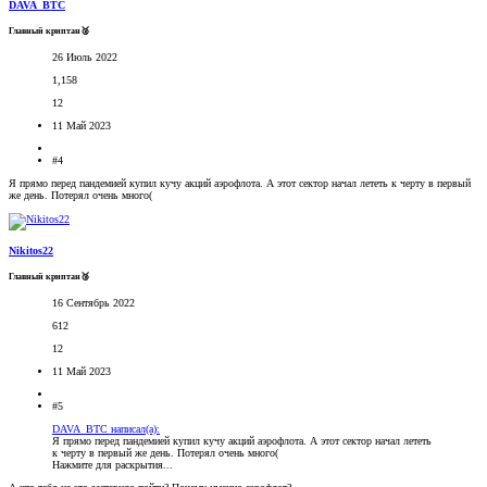
DAVA_BTC
Главный криптан🥈
26 Июль 2022
1,158
12
11 Май 2023
#4
Я прямо перед пандемией купил кучу акций аэрофлота. А этот сектор начал лететь к черту в первый
же день. Потерял очень много(
Nikitos22
Главный криптан🥉
16 Сентябрь 2022
612
12
11 Май 2023
#5
DAVA_BTC написал(а):
Я прямо перед пандемией купил кучу акций аэрофлота. А этот сектор начал лететь
к черту в первый же день. Потерял очень много(
Нажмите для раскрытия...