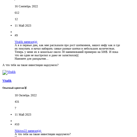
16 Сентябрь 2022
612
12
11 Май 2023
#9
Vitalik написал(а):
А я в первые дни, как мне рассказали про рост шиткоинов, нашел инфу как и где
их покупать и начал набирать самые разные шитки в небольших количествах.
Теперь у меня их в кошельке около 30 наименований примерно на 500$. И пока
что ни один не выстрелил и даже не залистился(((
Нажмите для раскрытия...
А что тебя на такие инвестиции надоумело?
Vitalik
Опытный криптан🥇
18 Октябрь 2022
431
7
11 Май 2023
#10
Nikitos22 написал(а):
А что тебя на такие инвестиции надоумело?