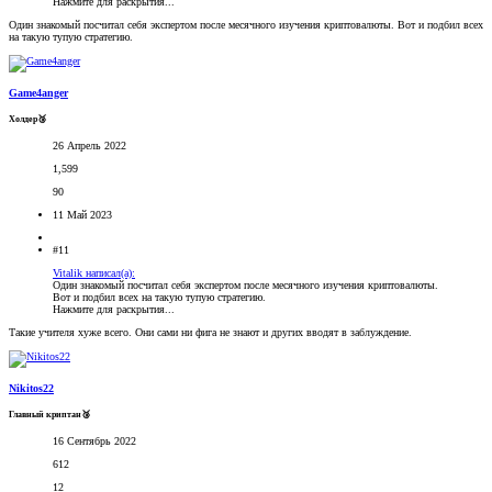
Нажмите для раскрытия...
Один знакомый посчитал себя экспертом после месячного изучения криптовалюты. Вот и подбил всех
на такую тупую стратегию.
Game4anger
Холдер🥉
26 Апрель 2022
1,599
90
11 Май 2023
#11
Vitalik написал(а):
Один знакомый посчитал себя экспертом после месячного изучения криптовалюты.
Вот и подбил всех на такую тупую стратегию.
Нажмите для раскрытия...
Такие учителя хуже всего. Они сами ни фига не знают и других вводят в заблуждение.
Nikitos22
Главный криптан🥉
16 Сентябрь 2022
612
12