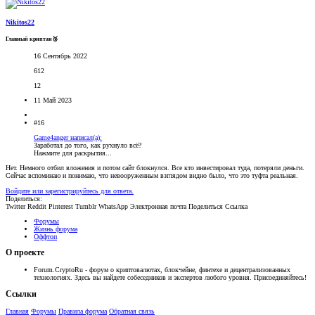
Nikitos22
Главный криптан🥉
16 Сентябрь 2022
612
12
11 Май 2023
#16
Game4anger написал(а):
Заработал до того, как рухнуло всё?
Нажмите для раскрытия...
Нет. Немного отбил вложения и потом сайт блокнулся. Все кто инвестировал туда, потеряли деньги.
Сейчас вспоминаю и понимаю, что невооруженным взглядом видно было, что это туфта реальная.
Войдите или зарегистрируйтесь для ответа.
Поделиться:
Twitter
Reddit
Pinterest
Tumblr
WhatsApp
Электронная почта
Поделиться
Ссылка
Форумы
Жизнь форума
Оффтоп
О проекте
Forum.CryptoRu - форум о криптовалютах, блокчейне, финтехе и децентрализованных
технологиях. Здесь вы найдете собеседников и экспертов любого уровня. Присоединяйтесь!
Ссылки
Главная
Форумы
Правила форума
Обратная связь