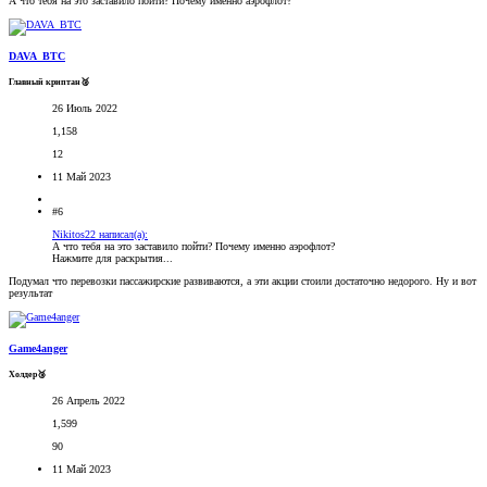
А что тебя на это заставило пойти? Почему именно аэрофлот?
DAVA_BTC
Главный криптан🥈
26 Июль 2022
1,158
12
11 Май 2023
#6
Nikitos22 написал(а):
А что тебя на это заставило пойти? Почему именно аэрофлот?
Нажмите для раскрытия...
Подумал что перевозки пассажирские развиваются, а эти акции стоили достаточно недорого. Ну и вот
результат
Game4anger
Холдер🥉
26 Апрель 2022
1,599
90
11 Май 2023