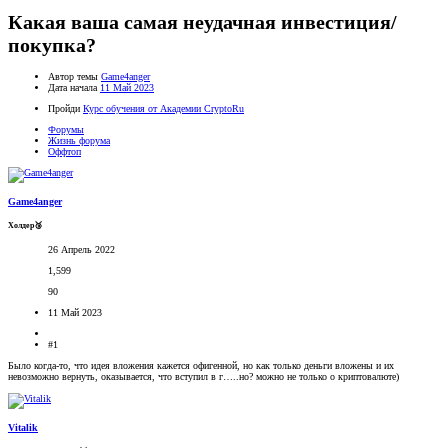
Какая ваша самая неудачная инвестиция/
покупка?
Автор темы
Game4anger
Дата начала
11 Май 2023
Пройди
Курс обучения от Академии CryptoRu
Форумы
Жизнь форума
Оффтоп
Game4anger
Холдер🥉
26 Апрель 2022
1,599
90
11 Май 2023
#1
Было когда-то, что идея вложения кажется офигенной, но как только деньги вложены и их
невозможно вернуть, оказывается, что вступил в г…..но? можно не только о криптовалюте)
Vitalik