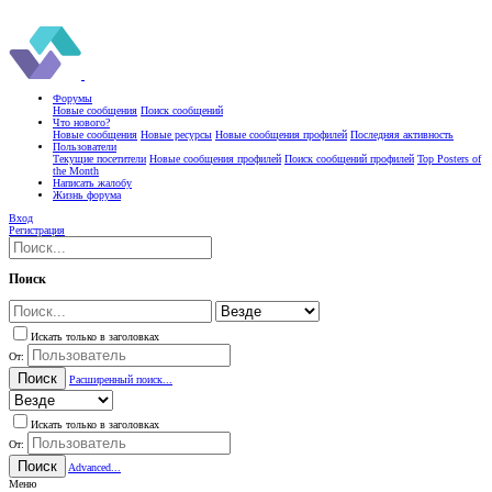
Форумы
Новые сообщения
Поиск сообщений
Что нового?
Новые сообщения
Новые ресурсы
Новые сообщения профилей
Последняя активность
Пользователи
Текущие посетители
Новые сообщения профилей
Поиск сообщений профилей
Top Posters of
the Month
Написать жалобу
Жизнь форума
Вход
Регистрация
Поиск
Искать только в заголовках
От:
Поиск
Расширенный поиск...
Искать только в заголовках
От:
Поиск
Advanced...
Меню