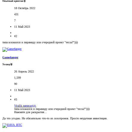
Опытный криптан🥇
18 Октябрь 2022
431
7
11 Май 2023
#2
типа вложился в пирамиду или очередной проект "тесла?"))))
Game4anger
Холдер🥉
26 Апрель 2022
1,599
90
11 Май 2023
#3
Vitalik написал(а):
типа вложился в пирамиду или очередной проект "тесла?"))))
Нажмите для раскрытия...
Да что угодно. Не обязательно что-то из лохотронов. Просто неудачная инвестиция.