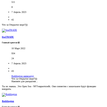
511
8
7 Апрель 2023
#2
Что за Открытое море?)))
lisaTRADE
Главный криптан🥈
10 Март 2022
934
24
7 Апрель 2023
#3
Reddington написал(а):
Что за Открытое море?)))
Нажмите для раскрытия...
Ты их знаешь. Это Open Sea - NFT-маркетплейс. Они совместно с кошельком будут функцию
внедрять.
Reddington
Главный криптан🥉