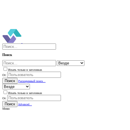
Поиск
Искать только в заголовках
От:
Поиск
Расширенный поиск...
Искать только в заголовках
От:
Поиск
Advanced...
Меню