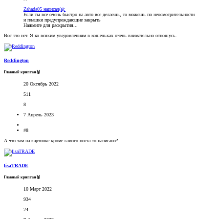
Zahada05 написал(а):
Если ты все очень быстро на авто все делаешь, то можешь по неосмотрительности
и плашки предупреждающие закрыть
Нажмите для раскрытия...
Вот это нет. Я ко всяким уведомлениям в кошельках очень внимательно отношусь.
Reddington
Главный криптан🥉
20 Октябрь 2022
511
8
7 Апрель 2023
#8
А что там на картинке кроме самого поста то написано?
lisaTRADE
Главный криптан🥈
10 Март 2022
934
24