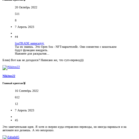
20 Октябрь 2022
511
8
7 Апрель 2023
#4
lisaTRADE написал(а):
Ты их знаешь. Это Open Sea - NFT-маркетплейс. Они совместно с кошельком
будут функцию внедрять.
Нажмите для раскрытия...
Блин) Вот как не догадался? Написано же, что гугл-перевод)))
Nikitos22
Главный криптан🥉
16 Сентябрь 2022
612
12
7 Апрель 2023
#5
Это замечательная идея. Я хотя и сверяю куда отправляю переводы, но иногда паришься и на
автомате все делаешь. А это нехорошо.