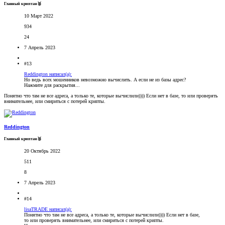
Главный криптан🥈
10 Март 2022
934
24
7 Апрель 2023
#13
Reddington написал(а):
Но ведь всех мошенников невозможно вычислить. А если не из базы адрес?
Нажмите для раскрытия...
Понятно что там не все адреса, а только те, которые вычислили)))) Если нет в базе, то или проверять
внимательнее, или смириться с потерей крипты.
Reddington
Главный криптан🥉
20 Октябрь 2022
511
8
7 Апрель 2023
#14
lisaTRADE написал(а):
Понятно что там не все адреса, а только те, которые вычислили)))) Если нет в базе,
то или проверять внимательнее, или смириться с потерей крипты.