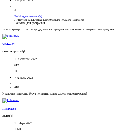
7 Апрель 2023
#9
Reddington написал(а):
А что там на картинке кроме самого поста то написано?
Нажмите для раскрытия...
Если в кратце, то что то вроде, если вы продолжите, вы можете потерять свои средства.
Nikitos22
Главный криптан🥉
16 Сентябрь 2022
612
12
7 Апрель 2023
#10
И как они интересно будут понимать, какие адреса мошеннические?
Hibawand
Холдер🥉
10 Март 2022
1,961