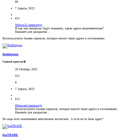
89
7 Апрель 2023
#11
Nikitos22 написал(а):
И как они интересно будут понимать, какие адреса мошеннические?
Нажмите для раскрытия...
Воспользуются базами сервисов, которые вносят такие адреса и отслеживают.
Reddington
Главный криптан🥉
20 Октябрь 2022
511
8
7 Апрель 2023
#12
Hibawand написал(а):
Воспользуются базами сервисов, которые вносят такие адреса и отслеживают.
Нажмите для раскрытия...
Но ведь всех мошенников невозможно вычислить. А если не из базы адрес?
lisaTRADE