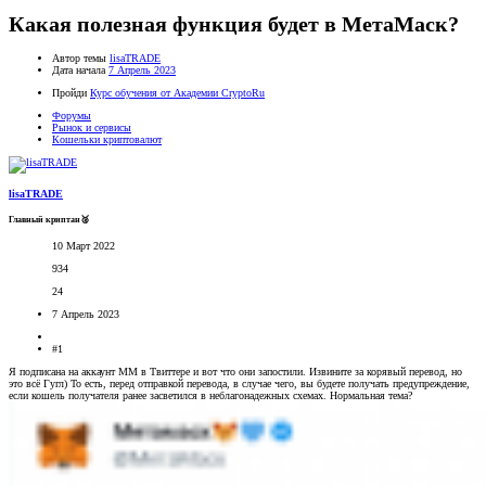
Какая полезная функция будет в МетаМаск?
Автор темы
lisaTRADE
Дата начала
7 Апрель 2023
Пройди
Курс обучения от Академии CryptoRu
Форумы
Рынок и сервисы
Кошельки криптовалют
lisaTRADE
Главный криптан🥈
10 Март 2022
934
24
7 Апрель 2023
#1
Я подписана на аккаунт ММ в Твиттере и вот что они запостили. Извините за корявый перевод, но
это всё Гугл) То есть, перед отправкой перевода, в случае чего, вы будете получать предупреждение,
если кошель получателя ранее засветился в неблагонадежных схемах. Нормальная тема?