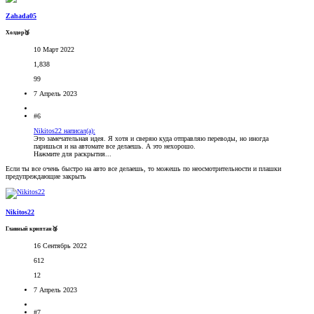
Zahada05
Холдер🥉
10 Март 2022
1,838
99
7 Апрель 2023
#6
Nikitos22 написал(а):
Это замечательная идея. Я хотя и сверяю куда отправляю переводы, но иногда
паришься и на автомате все делаешь. А это нехорошо.
Нажмите для раскрытия...
Если ты все очень быстро на авто все делаешь, то можешь по неосмотрительности и плашки
предупреждающие закрыть
Nikitos22
Главный криптан🥉
16 Сентябрь 2022
612
12
7 Апрель 2023
#7