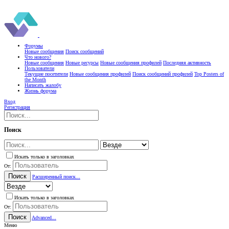
Форумы
Новые сообщения
Поиск сообщений
Что нового?
Новые сообщения
Новые ресурсы
Новые сообщения профилей
Последняя активность
Пользователи
Текущие посетители
Новые сообщения профилей
Поиск сообщений профилей
Top Posters of
the Month
Написать жалобу
Жизнь форума
Вход
Регистрация
Поиск
Искать только в заголовках
От:
Поиск
Расширенный поиск...
Искать только в заголовках
От:
Поиск
Advanced...
Меню