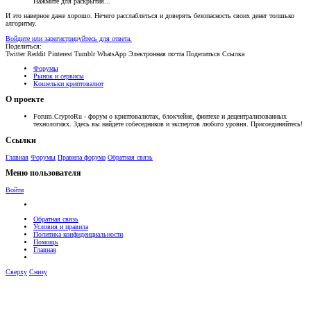
Нажмите для раскрытия...
И это наверное даже хорошо. Нечего расслабляться и доверять безопасность своих денег толшько
алгоритму.
Войдите или зарегистрируйтесь для ответа.
Поделиться:
Twitter
Reddit
Pinterest
Tumblr
WhatsApp
Электронная почта
Поделиться
Ссылка
Форумы
Рынок и сервисы
Кошельки криптовалют
О проекте
Forum.CryptoRu - форум о криптовалютах, блокчейне, финтехе и децентрализованных
технологиях. Здесь вы найдете собеседников и экспертов любого уровня. Присоединяйтесь!
Ссылки
Главная
Форумы
Правила форума
Обратная связь
Меню пользователя
Войти
Обратная связь
Условия и правила
Политика конфиденциальности
Помощь
Главная
Сверху
Снизу