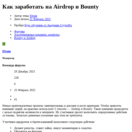
Как заработать на Airdrop и Bounty
Автор темы
Юлия
Дата начала
25 Февраль 2022
Пройди
Курс обучения от Академии CryptoRu
Форумы
Альтернативные варианты заработка
Bounty и Airdrop
Ю
Юлия
Модератор
Команда форума
29 Декабрь 2021
228
6
25 Февраль 2022
#1
Новые криптовалютные проекты заинтересованы в рекламе и росте аудитории. Чтобы привлечь
внимание людей, на практике используют 2 способа — Airdrop и Bounty. Такие кампании проводятся
с целью поднятия активности в интернете. Их участников просят выполнять определенные действия
за токены. Зачастую денежные вложения при этом не требуются.
Участники аирдропов и баунти-кампаний выполняют следующие действия:
Делают репосты, ставят лайки, пишут комментарии в соцсетях.
Общаются на форумах.