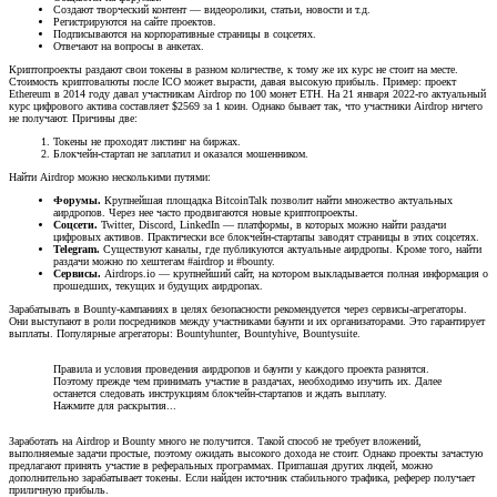
Создают творческий контент — видеоролики, статьи, новости и т.д.
Регистрируются на сайте проектов.
Подписываются на корпоративные страницы в соцсетях.
Отвечают на вопросы в анкетах.
Криптопроекты раздают свои токены в разном количестве, к тому же их курс не стоит на месте.
Стоимость криптовалюты после ICO может вырасти, давая высокую прибыль. Пример: проект
Ethereum в 2014 году давал участникам Airdrop по 100 монет ETH. На 21 января 2022-го актуальный
курс цифрового актива составляет $2569 за 1 коин. Однако бывает так, что участники Airdrop ничего
не получают. Причины две:
Токены не проходят листинг на биржах.
Блокчейн-стартап не заплатил и оказался мошенником.
Найти Airdrop можно несколькими путями:
Форумы.
Крупнейшая площадка BitcoinTalk позволит найти множество актуальных
аирдропов. Через нее часто продвигаются новые криптопроекты.
Соцсети.
Twitter, Discord, LinkedIn — платформы, в которых можно найти раздачи
цифровых активов. Практически все блокчейн-стартапы заводят страницы в этих соцсетях.
Telegram.
Существуют каналы, где публикуются актуальные аирдропы. Кроме того, найти
раздачи можно по хештегам #airdrop и #bounty.
Сервисы.
Airdrops.io — крупнейший сайт, на котором выкладывается полная информация о
прошедших, текущих и будущих аирдропах.
Зарабатывать в Bounty-кампаниях в целях безопасности рекомендуется через сервисы-агрегаторы.
Они выступают в роли посредников между участниками баунти и их организаторами. Это гарантирует
выплаты. Популярные агрегаторы: Bountyhunter, Bountyhive, Bountysuite.
Правила и условия проведения аирдропов и баунти у каждого проекта разнятся.
Поэтому прежде чем принимать участие в раздачах, необходимо изучить их. Далее
останется следовать инструкциям блокчейн-стартапов и ждать выплату.
Нажмите для раскрытия...
Заработать на Airdrop и Bounty много не получится. Такой способ не требует вложений,
выполняемые задачи простые, поэтому ожидать высокого дохода не стоит. Однако проекты зачастую
предлагают принять участие в реферальных программах. Приглашая других людей, можно
дополнительно зарабатывает токены. Если найден источник стабильного трафика, реферер получает
приличную прибыль.