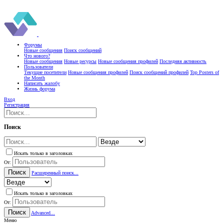
Форумы
Новые сообщения
Поиск сообщений
Что нового?
Новые сообщения
Новые ресурсы
Новые сообщения профилей
Последняя активность
Пользователи
Текущие посетители
Новые сообщения профилей
Поиск сообщений профилей
Top Posters of
the Month
Написать жалобу
Жизнь форума
Вход
Регистрация
Поиск
Искать только в заголовках
От:
Поиск
Расширенный поиск...
Искать только в заголовках
От:
Поиск
Advanced...
Меню