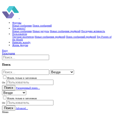
Форумы
Новые сообщения
Поиск сообщений
Что нового?
Новые сообщения
Новые ресурсы
Новые сообщения профилей
Последняя активность
Пользователи
Текущие посетители
Новые сообщения профилей
Поиск сообщений профилей
Top Posters of
the Month
Написать жалобу
Жизнь форума
Вход
Регистрация
Поиск
Искать только в заголовках
От:
Поиск
Расширенный поиск...
Искать только в заголовках
От:
Поиск
Advanced...
Меню