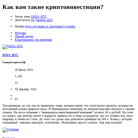
Как вам такие криптоинвестиции?
Автор темы
DAVA_BTC
Дата начала
18 Декабрь 2022
Пройди
Курс обучения от Академии CryptoRu
Форумы
Общий раздел
Криптовалюта для новичков
DAVA_BTC
Главный криптан🥈
26 Июль 2022
1,158
12
18 Декабрь 2022
#1
Тем временем, до сих пор не перевелись люди, которые верят, что существуют проекты, которые на
постоянной основе приносят иксы. В Нижнекамске пенсионер по интернет-рекламе связался к такими
скамом. Он после общения с "менеджером инвестиционной компании" вложил 30 к рублей. На счете
он увидел, как депозит растет и жадность привела его в банк за кредитом, где тот оставил под залог
квартиру в обмен на 3 млн. До этого он сделал еще депозитов примерно на 500 к. Конец у истории
ожидаемый - никаких выводов, естественно. Мошенники просто слились. Как вам история?