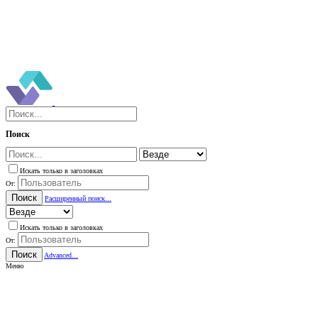
Поиск
Искать только в заголовках
От:
Поиск
Расширенный поиск...
Искать только в заголовках
От:
Поиск
Advanced...
Меню