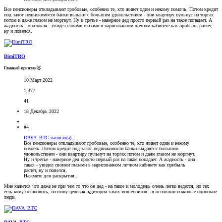
Все пенсионеры откладывают гробовые, особенно те, кто живет один и некому помочь. Потом кредит
под залог недвижимости банки выдают с большим удовольствием - они квартиру пульнут на торгах
потом и даже глазом не моргнут. Ну и третье - наверное дед просто первый раз на такое попадает. А
жадность - она такая - увидел своими глазами в нарисованном личном кабинете как прибыль растет,
ну и повелся.
DimiTRO
Главный криптан🥇
10 Март 2022
1,377
41
18 Декабрь 2022
#4
DAVA_BTC написал(а):
Все пенсионеры откладывают гробовые, особенно те, кто живет один и некому
помочь. Потом кредит под залог недвижимости банки выдают с большим
удовольствием - они квартиру пульнут на торгах потом и даже глазом не моргнут.
Ну и третье - наверное дед просто первый раз на такое попадает. А жадность - она
такая - увидел своими глазами в нарисованном личном кабинете как прибыль
растет, ну и повелся.
Нажмите для раскрытия...
Мне кажется что даже не при чем то что он дед - на такое и молодежь очень легко ведется, но тех
есть кому остановить, поэтому целевая аудитория таких мошенников - в основном пожилые одинокие
люди.