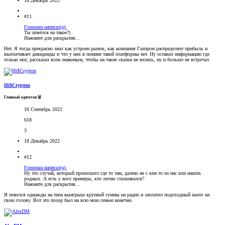
18 Декабрь 2022
#11
Fonneaza написал(а):
Ты повёлся на такое?)
Нажмите для раскрытия...
Нет. Я тогда прекрасно знал как устроен рынок, как компания Газпром распределяет прибыль и
выплачивает дивиденды и что у них в помине такой платформы нет. Ну оставил информацию где
только мог, рассказал всем знакомым, чтобы на такие сказки не велись, ну и больше не встречал.
Hi$Crypton
Главный криптан🥉
16 Сентябрь 2022
618
3
18 Декабрь 2022
#12
Fonneaza написал(а):
Ну это случай, который произошел где то там, далеко не с кем то из нас или наших
родных. А есть у кого примеры, кто лично сталкивался?
Нажмите для раскрытия...
Я повелся однажды на типа выигрыш крупной суммы на радио и заплатил подоходный налог на
свою голову. Вот это позор был на всю мою семью конечно.