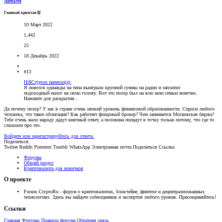
AlexDM
Главный криптан🥇
10 Март 2022
1,442
25
18 Декабрь 2022
#13
Hi$Crypton написал(а):
Я повелся однажды на типа выигрыш крупной суммы на радио и заплатил
подоходный налог на свою голову. Вот это позор был на всю мою семью конечно.
Нажмите для раскрытия...
Да почему позор? У нас в стране очень низкий уровень финансовой образованности. Спроси любого
человека, что такое облигация? Как работает фондовый брокер? Чем занимается Московская биржа?
Тебе очень мало народу дадут внятный ответ, а половина попадут в точку только потому, что где то
слышали про это.
Войдите или зарегистрируйтесь для ответа.
Поделиться:
Twitter
Reddit
Pinterest
Tumblr
WhatsApp
Электронная почта
Поделиться
Ссылка
Форумы
Общий раздел
Криптовалюта для новичков
О проекте
Forum.CryptoRu - форум о криптовалютах, блокчейне, финтехе и децентрализованных
технологиях. Здесь вы найдете собеседников и экспертов любого уровня. Присоединяйтесь!
Ссылки
Главная
Форумы
Правила форума
Обратная связь