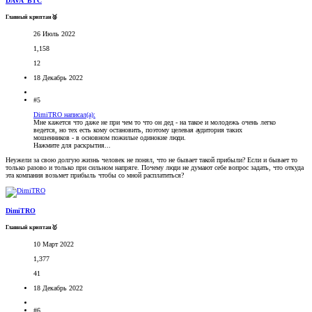
DAVA_BTC
Главный криптан🥈
26 Июль 2022
1,158
12
18 Декабрь 2022
#5
DimiTRO написал(а):
Мне кажется что даже не при чем то что он дед - на такое и молодежь очень легко
ведется, но тех есть кому остановить, поэтому целевая аудитория таких
мошенников - в основном пожилые одинокие люди.
Нажмите для раскрытия...
Неужели за свою долгую жизнь человек не понял, что не бывает такой прибыли? Если и бывает то
только разово и только при сильном напряге. Почему люди не думают себе вопрос задать, что откуда
эта компания возьмет прибыль чтобы со мной расплатиться?
DimiTRO
Главный криптан🥇
10 Март 2022
1,377
41
18 Декабрь 2022
#6