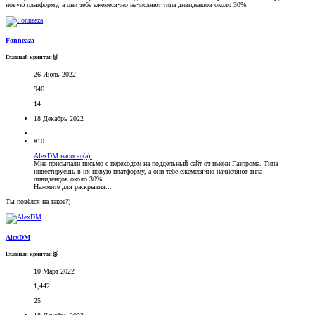
новую платформу, а они тебе ежемесячно начисляют типа дивидендов около 30%.
Fonneaza
Главный криптан🥈
26 Июль 2022
946
14
18 Декабрь 2022
#10
AlexDM написал(а):
Мне присылали письмо с переходом на поддельный сайт от имени Газпрома. Типа
инвестируешь в их новую платформу, а они тебе ежемесячно начисляют типа
дивидендов около 30%.
Нажмите для раскрытия...
Ты повёлся на такое?)
AlexDM
Главный криптан🥇
10 Март 2022
1,442
25