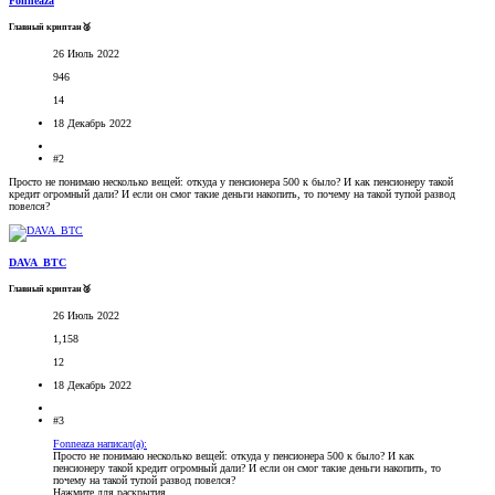
Fonneaza
Главный криптан🥈
26 Июль 2022
946
14
18 Декабрь 2022
#2
Просто не понимаю несколько вещей: откуда у пенсионера 500 к было? И как пенсионеру такой
кредит огромный дали? И если он смог такие деньги накопить, то почему на такой тупой развод
повелся?
DAVA_BTC
Главный криптан🥈
26 Июль 2022
1,158
12
18 Декабрь 2022
#3
Fonneaza написал(а):
Просто не понимаю несколько вещей: откуда у пенсионера 500 к было? И как
пенсионеру такой кредит огромный дали? И если он смог такие деньги накопить, то
почему на такой тупой развод повелся?
Нажмите для раскрытия...