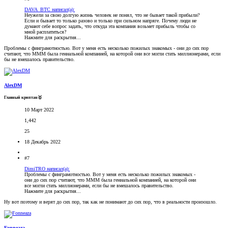
DAVA_BTC написал(а):
Неужели за свою долгую жизнь человек не понял, что не бывает такой прибыли?
Если и бывает то только разово и только при сильном напряге. Почему люди не
думают себе вопрос задать, что откуда эта компания возьмет прибыль чтобы со
мной расплатиться?
Нажмите для раскрытия...
Проблемы с финграмотностью. Вот у меня есть несколько пожилых знакомых - они до сих пор
считают, что МММ была гениальной компанией, на которой они все могли стать миллионерами, если
бы не вмешалось правительство.
AlexDM
Главный криптан🥇
10 Март 2022
1,442
25
18 Декабрь 2022
#7
DimiTRO написал(а):
Проблемы с финграмотностью. Вот у меня есть несколько пожилых знакомых -
они до сих пор считают, что МММ была гениальной компанией, на которой они
все могли стать миллионерами, если бы не вмешалось правительство.
Нажмите для раскрытия...
Ну вот поэтому и верят до сих пор, так как не понимают до сих пор, что в реальности произошло.
Fonneaza