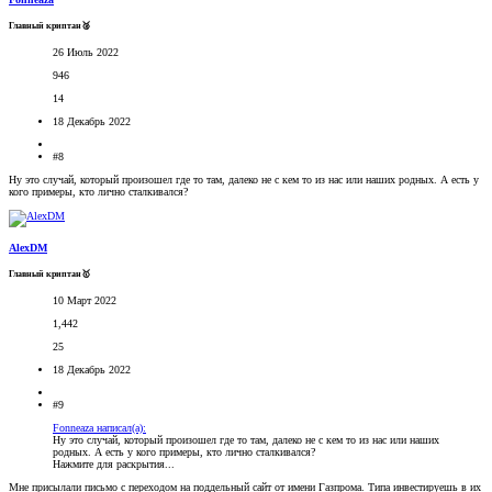
Главный криптан🥈
26 Июль 2022
946
14
18 Декабрь 2022
#8
Ну это случай, который произошел где то там, далеко не с кем то из нас или наших родных. А есть у
кого примеры, кто лично сталкивался?
AlexDM
Главный криптан🥇
10 Март 2022
1,442
25
18 Декабрь 2022
#9
Fonneaza написал(а):
Ну это случай, который произошел где то там, далеко не с кем то из нас или наших
родных. А есть у кого примеры, кто лично сталкивался?
Нажмите для раскрытия...
Мне присылали письмо с переходом на поддельный сайт от имени Газпрома. Типа инвестируешь в их