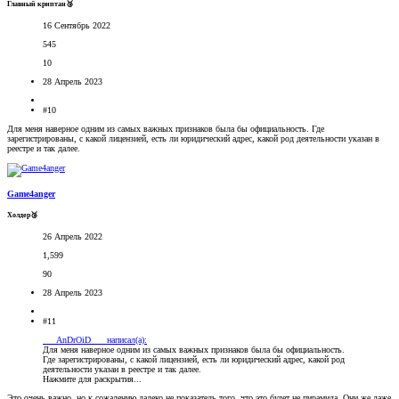
Главный криптан🥉
16 Сентябрь 2022
545
10
28 Апрель 2023
#10
Для меня наверное одним из самых важных признаков была бы официальность. Где
зарегистрированы, с какой лицензией, есть ли юридический адрес, какой род деятельности указан в
реестре и так далее.
Game4anger
Холдер🥉
26 Апрель 2022
1,599
90
28 Апрель 2023
#11
___AnDrOiD___ написал(а):
Для меня наверное одним из самых важных признаков была бы официальность.
Где зарегистрированы, с какой лицензией, есть ли юридический адрес, какой род
деятельности указан в реестре и так далее.
Нажмите для раскрытия...
Это очень важно, но к сожалению далеко не показатель того, что это будет не пирамида. Они же даже