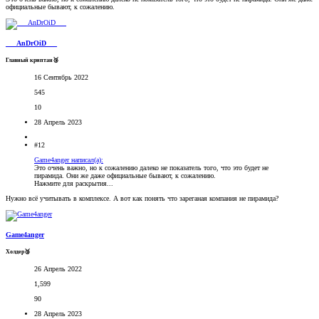
официальные бывают, к сожалению.
___AnDrOiD___
Главный криптан🥉
16 Сентябрь 2022
545
10
28 Апрель 2023
#12
Game4anger написал(а):
Это очень важно, но к сожалению далеко не показатель того, что это будет не
пирамида. Они же даже официальные бывают, к сожалению.
Нажмите для раскрытия...
Нужно всё учитывать в комплексе. А вот как понять что зареганая компания не пирамида?
Game4anger
Холдер🥉
26 Апрель 2022
1,599
90
28 Апрель 2023