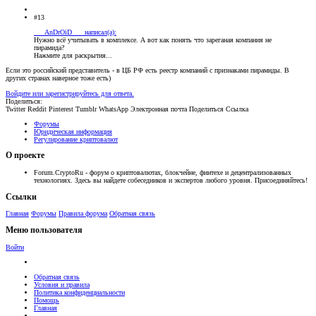
#13
___AnDrOiD___ написал(а):
Нужно всё учитывать в комплексе. А вот как понять что зареганая компания не
пирамида?
Нажмите для раскрытия...
Если это российский представитель - в ЦБ РФ есть реестр компаний с признаками пирамиды. В
других странах наверное тоже есть)
Войдите или зарегистрируйтесь для ответа.
Поделиться:
Twitter
Reddit
Pinterest
Tumblr
WhatsApp
Электронная почта
Поделиться
Ссылка
Форумы
Юридическая информация
Регулирование криптовалют
О проекте
Forum.CryptoRu - форум о криптовалютах, блокчейне, финтехе и децентрализованных
технологиях. Здесь вы найдете собеседников и экспертов любого уровня. Присоединяйтесь!
Ссылки
Главная
Форумы
Правила форума
Обратная связь
Меню пользователя
Войти
Обратная связь
Условия и правила
Политика конфиденциальности
Помощь
Главная