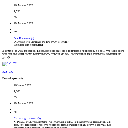
26 Апрель 2022
1,599
90
28 Апрель 2023
#7
OlegR написал(а):
Огромная это сколько? 50-100-600% в месяц?)))
Нажмите для раскрытия...
Я думаю, от 20% примерно. Но подозрение даже не в количестве процентов, а в том, что чаще всего
тебе эти проценты прямо гарантировать будут и это там, где гарантий даже страховые компании не
дают))
SaS_CR
Главный криптан🥈
26 Июль 2022
1,289
33
28 Апрель 2023
#8
Game4anger написал(а):
Я думаю, от 20% примерно. Но подозрение даже не в количестве процентов, а в
том, что чаще всего тебе эти проценты прямо гарантировать будут и это там, где
гарантий даже страховые компании не дают))