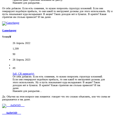
Нажмите для раскрытия...
От себя добавлю. Если есть сомнения, то нужно попросить структуру вложений. Если они
генерируют подобную прибыль, то они какой то инструмент должны для этого использовать. Ну и
пусть показывают куда вкладывают. В акции? Таких доходов нет в бумагах. В крипте? Какая
стратегия им столько приносит? И так далее.
Game4anger
Холдер🥉
26 Апрель 2022
1,599
90
28 Апрель 2023
#9
SaS_CR написал(а):
От себя добавлю. Если есть сомнения, то нужно попросить структуру вложений.
Если они генерируют подобную прибыль, то они какой то инструмент должны для
этого использовать. Ну и пусть показывают куда вкладывают. В акции? Таких
доходов нет в бумагах. В крипте? Какая стратегия им столько приносит? И так
далее.
Нажмите для раскрытия...
Да. Обычно на этом вопросе они ломаются: говорят что это сложно объяснить, или что схема не
раскрывается и так далее.
___AnDrOiD___