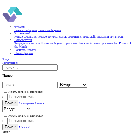
Форумы
Новые сообщения
Поиск сообщений
Что нового?
Новые сообщения
Новые ресурсы
Новые сообщения профилей
Последняя активность
Пользователи
Текущие посетители
Новые сообщения профилей
Поиск сообщений профилей
Top Posters of
the Month
Написать жалобу
Жизнь форума
Вход
Регистрация
Поиск
Искать только в заголовках
От:
Поиск
Расширенный поиск...
Искать только в заголовках
От:
Поиск
Advanced...
Меню