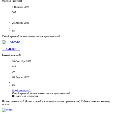
Опытный криптан🥈
5 Октябрь 2022
383
2
28 Апрель 2023
#2
Самый громкий звонок - навязчивость представителей.
___AnDrOiD___
Главный криптан🥉
16 Сентябрь 2022
545
10
28 Апрель 2023
#3
OlegR написал(а):
Самый громкий звонок - навязчивость представителей.
Нажмите для раскрытия...
Ну навязчиво и что? Может у людей в компании политика продавать так) С банков тоже навязывают,
кстати)