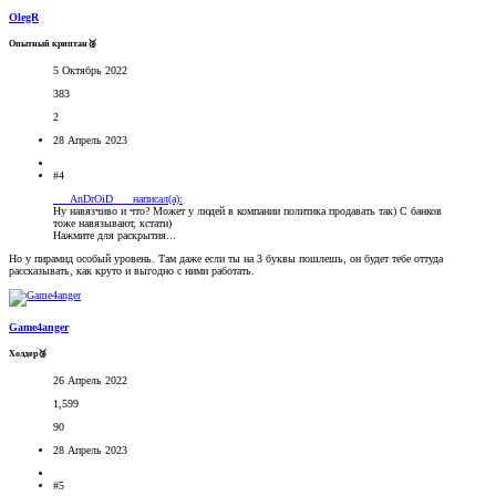
OlegR
Опытный криптан🥈
5 Октябрь 2022
383
2
28 Апрель 2023
#4
___AnDrOiD___ написал(а):
Ну навязчиво и что? Может у людей в компании политика продавать так) С банков
тоже навязывают, кстати)
Нажмите для раскрытия...
Но у пирамид особый уровень. Там даже если ты на 3 буквы пошлешь, он будет тебе оттуда
рассказывать, как круто и выгодно с ними работать.
Game4anger
Холдер🥉
26 Апрель 2022
1,599
90
28 Апрель 2023
#5