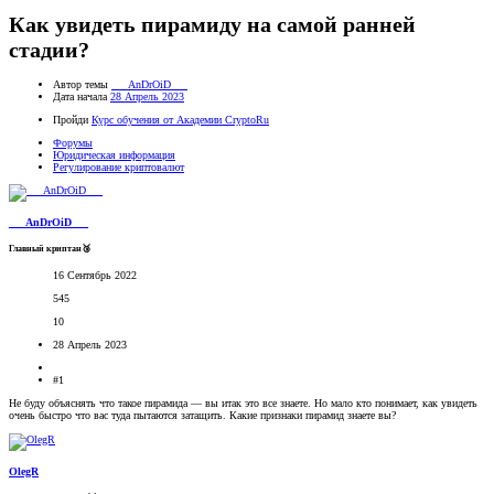
Как увидеть пирамиду на самой ранней
стадии?
Автор темы
___AnDrOiD___
Дата начала
28 Апрель 2023
Пройди
Курс обучения от Академии CryptoRu
Форумы
Юридическая информация
Регулирование криптовалют
___AnDrOiD___
Главный криптан🥉
16 Сентябрь 2022
545
10
28 Апрель 2023
#1
Не буду объяснять что такое пирамида — вы итак это все знаете. Но мало кто понимает, как увидеть
очень быстро что вас туда пытаются затащить. Какие признаки пирамид знаете вы?
OlegR