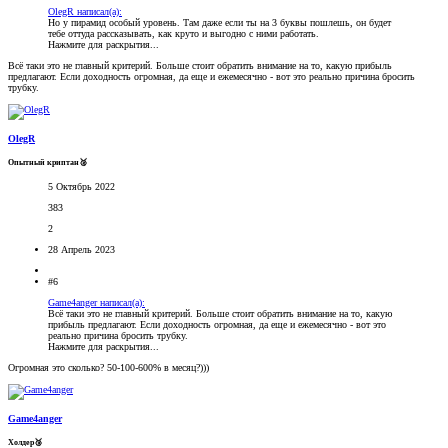
OlegR написал(а):
Но у пирамид особый уровень. Там даже если ты на 3 буквы пошлешь, он будет
тебе оттуда рассказывать, как круто и выгодно с ними работать.
Нажмите для раскрытия...
Всё таки это не главный критерий. Больше стоит обратить внимание на то, какую прибыль
предлагают. Если доходность огромная, да еще и ежемесячно - вот это реально причина бросить
трубку.
OlegR
Опытный криптан🥈
5 Октябрь 2022
383
2
28 Апрель 2023
#6
Game4anger написал(а):
Всё таки это не главный критерий. Больше стоит обратить внимание на то, какую
прибыль предлагают. Если доходность огромная, да еще и ежемесячно - вот это
реально причина бросить трубку.
Нажмите для раскрытия...
Огромная это сколько? 50-100-600% в месяц?)))
Game4anger
Холдер🥉