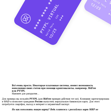
Всё очень просто. Некоторые платежные системы, имеют возможность
пополнения своих счетов при помощи криптовалюты, например, BitFree
или PYYPL
Нажмите для раскрытия...
Для примера мы возьмём
PYYPL
(для
BitFree
принцип действия тот же). Компания зарегистрирована
в
ОАЭ
и позволяет гражданам
России
выпустить виртуальную банковскую карту. Для этого
потребуется смартфон, выход в интернет и заграничный паспорт.
Но как пополнять такую карту? Ведь платежи с российских карт МИР не