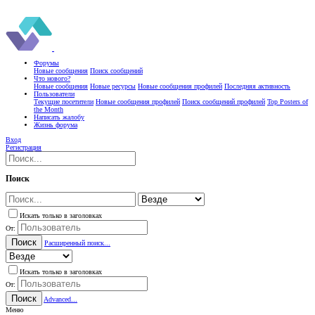
Форумы
Новые сообщения
Поиск сообщений
Что нового?
Новые сообщения
Новые ресурсы
Новые сообщения профилей
Последняя активность
Пользователи
Текущие посетители
Новые сообщения профилей
Поиск сообщений профилей
Top Posters of
the Month
Написать жалобу
Жизнь форума
Вход
Регистрация
Поиск
Искать только в заголовках
От:
Поиск
Расширенный поиск...
Искать только в заголовках
От:
Поиск
Advanced...
Меню