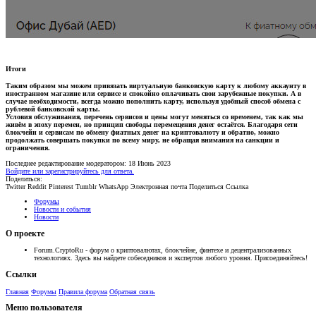
Итоги​
Таким образом мы можем привязать виртуальную банковскую карту к любому аккаунту в
иностранном магазине или сервисе и спокойно оплачивать свои зарубежные покупки. А в
случае необходимости, всегда можно пополнить карту, используя удобный способ обмена с
рублевой банковской карты.
Условия обслуживания, перечень сервисов и цены могут меняться со временем, так как мы
живём в эпоху перемен, но принцип свободы перемещения денег остаётся. Благодаря сети
блокчейн и сервисам по обмену фиатных денег на криптовалюту и обратно, можно
продолжать совершать покупки по всему миру, не обращая внимания на санкции и
ограничения.
Последнее редактирование модератором:
18 Июнь 2023
Войдите или зарегистрируйтесь для ответа.
Поделиться:
Twitter
Reddit
Pinterest
Tumblr
WhatsApp
Электронная почта
Поделиться
Ссылка
Форумы
Новости и события
Новости
О проекте
Forum.CryptoRu - форум о криптовалютах, блокчейне, финтехе и децентрализованных
технологиях. Здесь вы найдете собеседников и экспертов любого уровня. Присоединяйтесь!
Ссылки
Главная
Форумы
Правила форума
Обратная связь
Меню пользователя