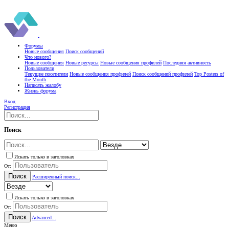
Форумы
Новые сообщения
Поиск сообщений
Что нового?
Новые сообщения
Новые ресурсы
Новые сообщения профилей
Последняя активность
Пользователи
Текущие посетители
Новые сообщения профилей
Поиск сообщений профилей
Top Posters of
the Month
Написать жалобу
Жизнь форума
Вход
Регистрация
Поиск
Искать только в заголовках
От:
Поиск
Расширенный поиск...
Искать только в заголовках
От:
Поиск
Advanced...
Меню