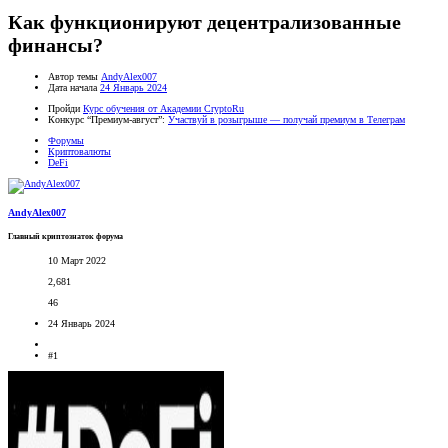
Как функционируют децентрализованные
финансы?
Автор темы
AndyAlex007
Дата начала
24 Январь 2024
Пройди
Курс обучения от Академии CryptoRu
Конкурс “Премиум-август”:
Участвуй в розыгрыше — получай премиум в Телеграм
Форумы
Криптовалюты
DeFi
AndyAlex007
Главный криптознаток форума
10 Март 2022
2,681
46
24 Январь 2024
#1