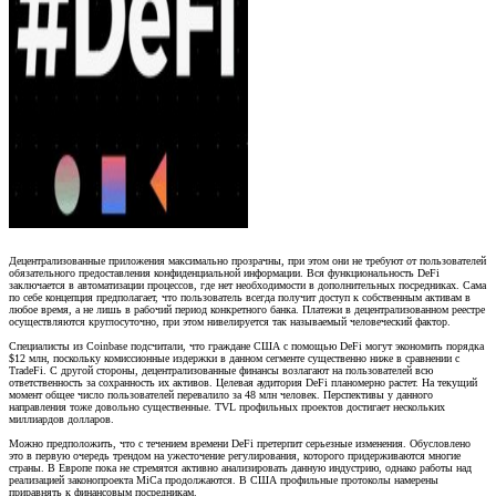
Децентрализованные приложения максимально прозрачны, при этом они не требуют от пользователей
обязательного предоставления конфиденциальной информации. Вся функциональность DeFi
заключается в автоматизации процессов, где нет необходимости в дополнительных посредниках. Сама
по себе концепция предполагает, что пользователь всегда получит доступ к собственным активам в
любое время, а не лишь в рабочий период конкретного банка. Платежи в децентрализованном реестре
осуществляются круглосуточно, при этом нивелируется так называемый человеческий фактор.
Специалисты из Coinbase подсчитали, что граждане США с помощью DeFi могут экономить порядка
$12 млн, поскольку комиссионные издержки в данном сегменте существенно ниже в сравнении с
TradeFi. С другой стороны, децентрализованные финансы возлагают на пользователей всю
ответственность за сохранность их активов. Целевая аудитория DeFi планомерно растет. На текущий
момент общее число пользователей перевалило за 48 млн человек. Перспективы у данного
направления тоже довольно существенные. TVL профильных проектов достигает нескольких
миллиардов долларов.
Можно предположить, что с течением времени DeFi претерпит серьезные изменения. Обусловлено
это в первую очередь трендом на ужесточение регулирования, которого придерживаются многие
страны. В Европе пока не стремятся активно анализировать данную индустрию, однако работы над
реализацией законопроекта MiCa продолжаются. В США профильные протоколы намерены
приравнять к финансовым посредникам.