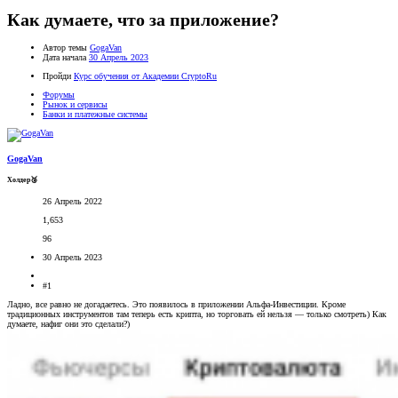
Как думаете, что за приложение?
Автор темы
GogaVan
Дата начала
30 Апрель 2023
Пройди
Курс обучения от Академии CryptoRu
Форумы
Рынок и сервисы
Банки и платежные системы
GogaVan
Холдер🥉
26 Апрель 2022
1,653
96
30 Апрель 2023
#1
Ладно, все равно не догадаетесь. Это появилось в приложении Альфа-Инвестиции. Кроме
традиционных инструментов там теперь есть крипта, но торговать ей нельзя — только смотреть) Как
думаете, нафиг они это сделали?)