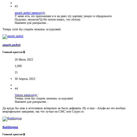
#3
amarit.andrei написал(а):
У меня есть это приложение и я на днях эту картину увидел и обрадовался.
Подумал, неужели?))) Но потом понял, что облом)
Нажмите для раскрытия...
Теперь хотя бы следить можешь за курсами)
amarit.andrei
Главный криптан🥈
26 Июль 2022
1,000
21
30 Апрель 2023
#4
Waunn написал(а):
Теперь хотя бы следить можешь за курсами)
Нажмите для раскрытия...
Да вроде бы итак в источниках котировок не было дефицита. Ну и еще - Альфа же это вообще
непрофильное заведение, так что лучше на CMC или Crypto.ru
Reddington
Главный криптан🥉