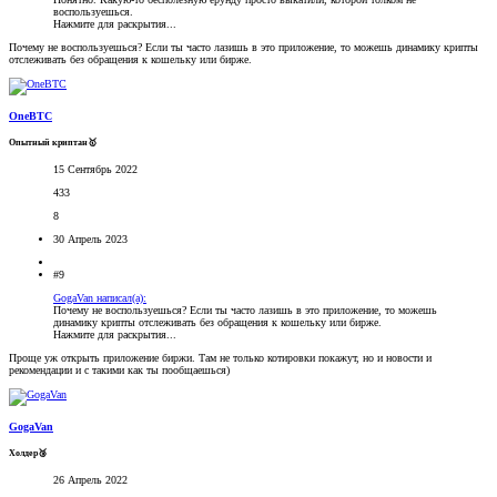
воспользуешься.
Нажмите для раскрытия...
Почему не воспользуешься? Если ты часто лазишь в это приложение, то можешь динамику крипты
отслеживать без обращения к кошельку или бирже.
OneBTC
Опытный криптан🥇
15 Сентябрь 2022
433
8
30 Апрель 2023
#9
GogaVan написал(а):
Почему не воспользуешься? Если ты часто лазишь в это приложение, то можешь
динамику крипты отслеживать без обращения к кошельку или бирже.
Нажмите для раскрытия...
Проще уж открыть приложение биржи. Там не только котировки покажут, но и новости и
рекомендации и с такими как ты пообщаешься)
GogaVan
Холдер🥉
26 Апрель 2022