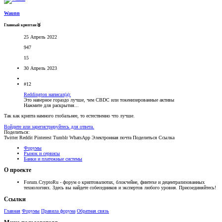
Waunn
Главный криптан🥈
25 Апрель 2022
947
15
30 Апрель 2023
#12
Reddington написал(а):
Это наверное гораздо лучше, чем CBDC или токенизированные активы
Нажмите для раскрытия...
Так как крипта намного глобальнее, то естественно что лучше.
Войдите или зарегистрируйтесь для ответа.
Поделиться:
Twitter
Reddit
Pinterest
Tumblr
WhatsApp
Электронная почта
Поделиться
Ссылка
Форумы
Рынок и сервисы
Банки и платежные системы
О проекте
Forum.CryptoRu - форум о криптовалютах, блокчейне, финтехе и децентрализованных
технологиях. Здесь вы найдете собеседников и экспертов любого уровня. Присоединяйтесь!
Ссылки
Главная
Форумы
Правила форума
Обратная связь