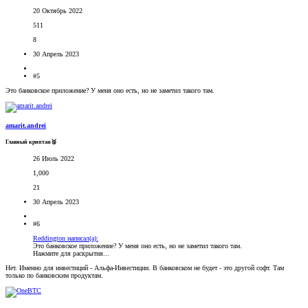
20 Октябрь 2022
511
8
30 Апрель 2023
#5
Это банковское приложение? У меня оно есть, но не заметил такого там.
amarit.andrei
Главный криптан🥈
26 Июль 2022
1,000
21
30 Апрель 2023
#6
Reddington написал(а):
Это банковское приложение? У меня оно есть, но не заметил такого там.
Нажмите для раскрытия...
Нет. Именно для инвестиций - Альфа-Инвестиции. В банковском не будет - это другой софт. Там
только по банковским продуктам.