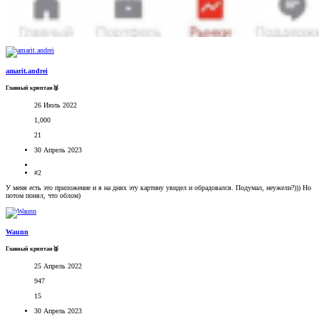
amarit.andrei
Главный криптан🥈
26 Июль 2022
1,000
21
30 Апрель 2023
#2
У меня есть это приложение и я на днях эту картину увидел и обрадовался. Подумал, неужели?))) Но
потом понял, что облом)
Waunn
Главный криптан🥈
25 Апрель 2022
947
15
30 Апрель 2023