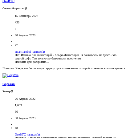
OneBTC
Опытный криптан🥇
15 Сентябрь 2022
433
8
30 Апрель 2023
#7
amarit.andrei написал(а):
Нет. Именно для инвестиций - Альфа-Инвестиции. В банковском не будет - это
другой софт. Там только по банковским продуктам.
Нажмите для раскрытия...
Понятно. Какую-то бесполезную ерунду просто выкатили, которой толком не воспользуешься.
GogaVan
Холдер🥉
26 Апрель 2022
1,653
96
30 Апрель 2023
#8
OneBTC написал(а):
Понятно. Какую-то бесполезную ерунду просто выкатили, которой толком не