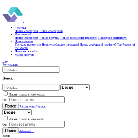
Форумы
Новые сообщения
Поиск сообщений
Что нового?
Новые сообщения
Новые ресурсы
Новые сообщения профилей
Последняя активность
Пользователи
Текущие посетители
Новые сообщения профилей
Поиск сообщений профилей
Top Posters of
the Month
Написать жалобу
Жизнь форума
Вход
Регистрация
Поиск
Искать только в заголовках
От:
Поиск
Расширенный поиск...
Искать только в заголовках
От:
Поиск
Advanced...
Меню