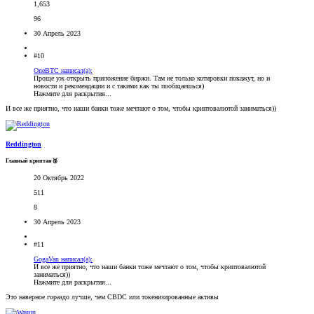
1,653
96
30 Апрель 2023
#10
OneBTC написал(а):
Проще уж открыть приложение биржи. Там не только котировки покажут, но и
новости и рекомендации и с такими как ты пообщаешься)
Нажмите для раскрытия...
И все же приятно, что наши банки тоже мечтают о том, чтобы криптовалютой заниматься))
Reddington
Главный криптан🥉
20 Октябрь 2022
511
8
30 Апрель 2023
#11
GogaVan написал(а):
И все же приятно, что наши банки тоже мечтают о том, чтобы криптовалютой
заниматься))
Нажмите для раскрытия...
Это наверное гораздо лучше, чем CBDC или токенизированные активы