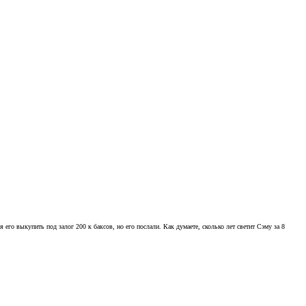
го выкупить под залог 200 к баксов, но его послали. Как думаете, сколько лет светит Сэму за 8