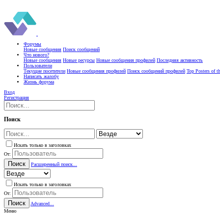
Форумы
Новые сообщения
Поиск сообщений
Что нового?
Новые сообщения
Новые ресурсы
Новые сообщения профилей
Последняя активность
Пользователи
Текущие посетители
Новые сообщения профилей
Поиск сообщений профилей
Top Posters of 
Написать жалобу
Жизнь форума
Вход
Регистрация
Поиск
Искать только в заголовках
От:
Поиск
Расширенный поиск...
Искать только в заголовках
От:
Поиск
Advanced...
Меню