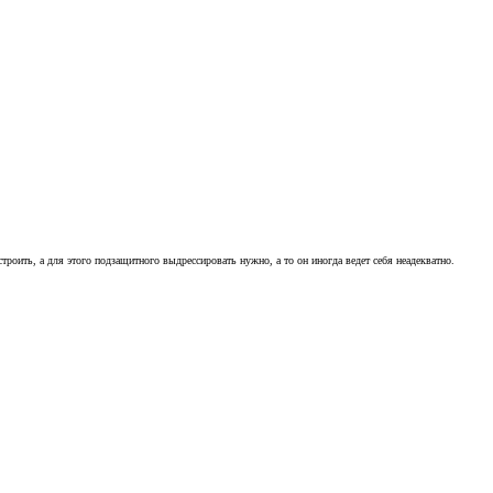
троить, а для этого подзащитного выдрессировать нужно, а то он иногда ведет себя неадекватно.