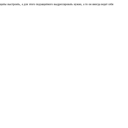
ащиты выстроить, а для этого подзащитного выдрессировать нужно, а то он иногда ведет себя