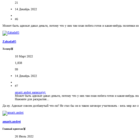
21
14 Декабрь 2022
#6
Может быть адвокат давал деньги, потому что у них там план побега готов и какие-нибудь политики из
Zahada05
Холдер🥉
10 Март 2022
1,838
99
14 Декабрь 2022
#7
amarit.andrei написал(а):
Может быть адвокат давал деньги, потому что у них там план побега готов и какие-нибудь по
Нажмите для раскрытия...
Да ну. Адвокат совсем долбанутый что-ли? Не стал бы он в таком заговоре участвовать - весь мир же 
amarit.andrei
Главный криптан🥈
26 Июль 2022