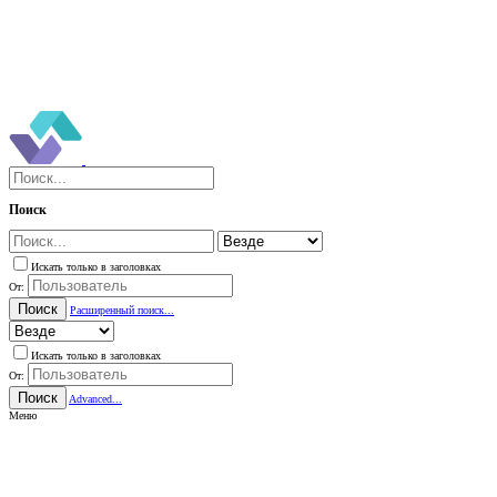
Поиск
Искать только в заголовках
От:
Поиск
Расширенный поиск...
Искать только в заголовках
От:
Поиск
Advanced...
Меню