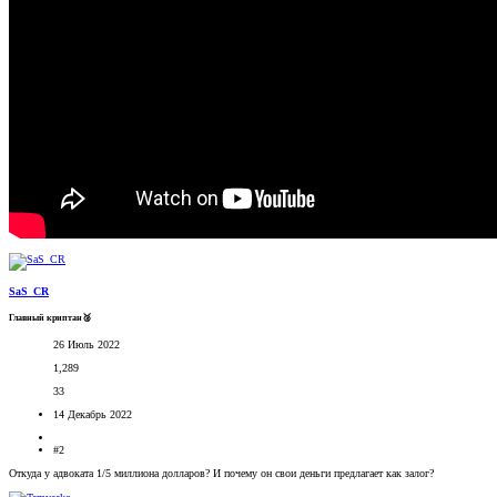
SaS_CR
Главный криптан🥈
26 Июль 2022
1,289
33
14 Декабрь 2022
#2
Откуда у адвоката 1/5 миллиона долларов? И почему он свои деньги предлагает как залог?