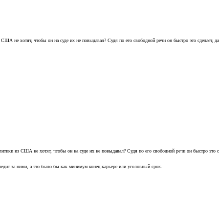
 США не хотят, чтобы он на суде их не повыдавал? Судя по его свободной речи он быстро это сделает, д
литики из США не хотят, чтобы он на суде их не повыдавал? Судя по его свободной речи он быстро это с
следит за ними, а это было бы как минимум конец карьере или уголовный срок.