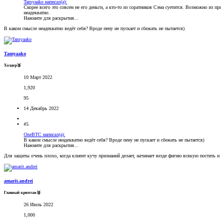
Tamyaako написал(а):
Скорее всего это совсем не его деньги, а кто-то из соратников Сэма суетится. Возможно из
неадекватно.
Нажмите для раскрытия...
В каком смысле неадекватно ведёт себя? Вроде пену не пускает и сбежать не пытается)
Tamyaako
Холдер🥉
10 Март 2022
1,920
95
14 Декабрь 2022
#5
OneBTC написал(а):
В каком смысле неадекватно ведёт себя? Вроде пену не пускает и сбежать не пытается)
Нажмите для раскрытия...
Для защиты очень плохо, когда клиент кучу признаний делает, начинает везде фигню всякую постить и т
amarit.andrei
Главный криптан🥈
26 Июль 2022
1,000