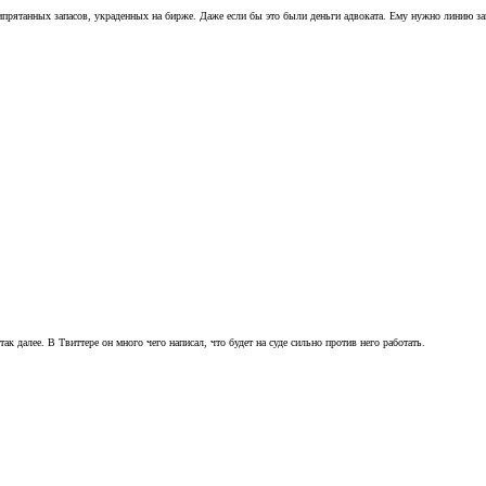
 припрятанных запасов, украденных на бирже. Даже если бы это были деньги адвоката. Ему нужно линию з
ак далее. В Твиттере он много чего написал, что будет на суде сильно против него работать.