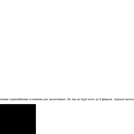
оими страшнейшими условиями для заключенных. Но там он будет всего до 8 февраля. Адвокат пытался е