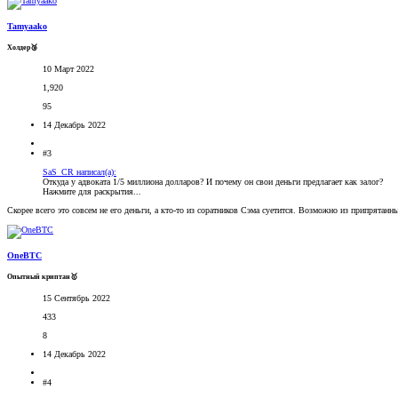
Tamyaako
Холдер🥉
10 Март 2022
1,920
95
14 Декабрь 2022
#3
SaS_CR написал(а):
Откуда у адвоката 1/5 миллиона долларов? И почему он свои деньги предлагает как залог?
Нажмите для раскрытия...
Скорее всего это совсем не его деньги, а кто-то из соратников Сэма суетится. Возможно из припрятан
OneBTC
Опытный криптан🥇
15 Сентябрь 2022
433
8
14 Декабрь 2022
#4