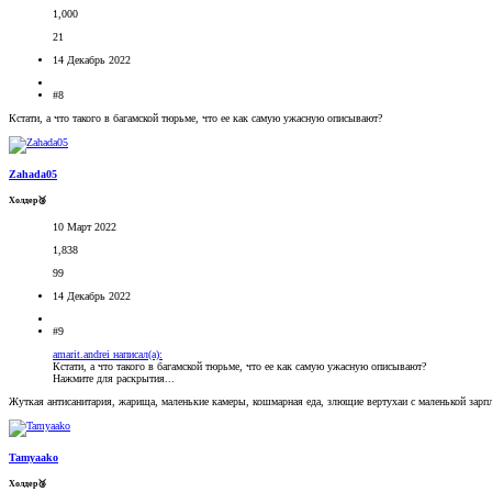
1,000
21
14 Декабрь 2022
#8
Кстати, а что такого в багамской тюрьме, что ее как самую ужасную описывают?
Zahada05
Холдер🥉
10 Март 2022
1,838
99
14 Декабрь 2022
#9
amarit.andrei написал(а):
Кстати, а что такого в багамской тюрьме, что ее как самую ужасную описывают?
Нажмите для раскрытия...
Жуткая антисанитария, жарища, маленькие камеры, кошмарная еда, злющие вертухаи с маленькой зарпл
Tamyaako
Холдер🥉