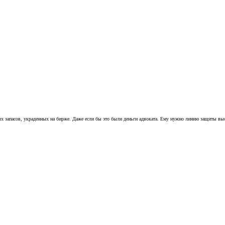
ных запасов, украденных на бирже. Даже если бы это были деньги адвоката. Ему нужно линию защиты выс