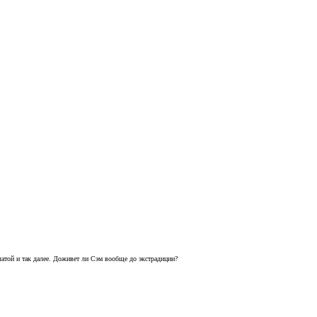
атой и так далее. Доживет ли Сэм вообще до экстрадиции?