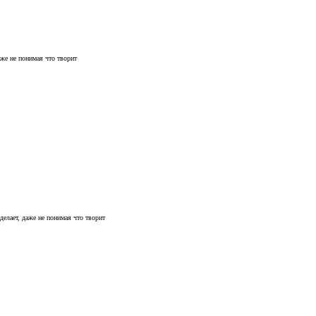
аже не понимая что творит
делает, даже не понимая что творит