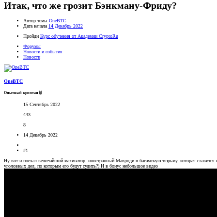
Итак, что же грозит Бэнкману-Фриду?
Автор темы
OneBTC
Дата начала
14 Декабрь 2022
Пройди
Курс обучения от Академии CryptoRu
Форумы
Новости и события
Новости
OneBTC
Опытный криптан🥇
15 Сентябрь 2022
433
8
14 Декабрь 2022
#1
Ну вот и поехал величайший махинатор, иностранный Мавроди в багамскую тюрьму, которая славится св
уголовных дел, по которым его будут судить?) И в бонус небольшое видео