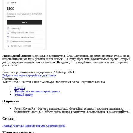
Минимальный депозит на площадке оценивается в $100. Безусловно, не самая огромная сумма, но и
назвать выгодными такие условия никак нельзя. По итогу перед нами сомнительный сервис, который
дает ложную информацию даже в мелочах. Не думаю, что с подобным стоит связываться! Впрочем,
решать вам!
Последнее редактирование модератором:
18 Январь 2024
Войдите или зарегистрируйтесь для ответа.
Поделиться:
Twitter
Reddit
Pinterest
Tumblr
WhatsApp
Электронная почта
Поделиться
Ссылка
Форумы
Жалобы на участников крипторынка
Черный список
О проекте
Forum.CryptoRu - форум о криптовалютах, блокчейне, финтехе и децентрализованных
технологиях. Здесь вы найдете собеседников и экспертов любого уровня. Присоединяйтесь!
Ссылки
Главная
Форумы
Правила форума
Обратная связь
Меню пользователя