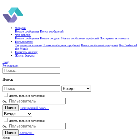
Форумы
Новые сообщения
Поиск сообщений
Что нового?
Новые сообщения
Новые ресурсы
Новые сообщения профилей
Последняя активность
Пользователи
Текущие посетители
Новые сообщения профилей
Поиск сообщений профилей
Top Posters of
the Month
Написать жалобу
Жизнь форума
Вход
Регистрация
Поиск
Искать только в заголовках
От:
Поиск
Расширенный поиск...
Искать только в заголовках
От:
Поиск
Advanced...
Меню