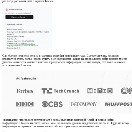
раз хочу рассказать вам о сервисе Intelex.
Сам брокер появился только в середине сентября минувшего года. Соответственно, компания
работает не столь долго, чтобы судить о ее надежности. Также на официальном сайте сервиса мне не
удалось найти хоть какой-то внятной юридической информации. Честно говоря, это тоже не самый
положительный сигнал.
Указывается, что брокер сотрудничает с рядом именитых компаний. Окей, я решил найти
информацию о Intelex на сайте Forbes. Увы, но никаких данных представлено не было. Судя по всему,
информация о партнерах не имеет ничего общего с реальным положением дел.