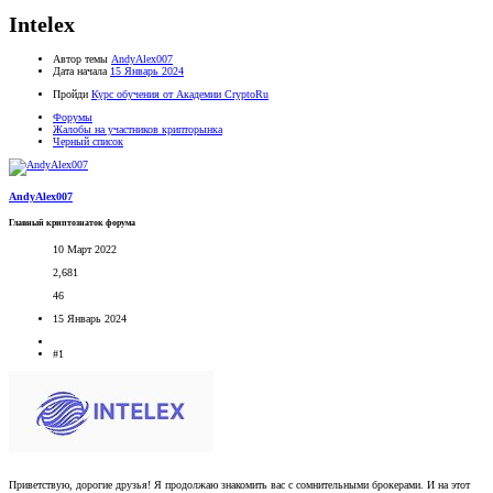
Intelex
Автор темы
AndyAlex007
Дата начала
15 Январь 2024
Пройди
Курс обучения от Академии CryptoRu
Форумы
Жалобы на участников крипторынка
Черный список
AndyAlex007
Главный криптознаток форума
10 Март 2022
2,681
46
15 Январь 2024
#1
Приветствую, дорогие друзья! Я продолжаю знакомить вас с сомнительными брокерами. И на этот