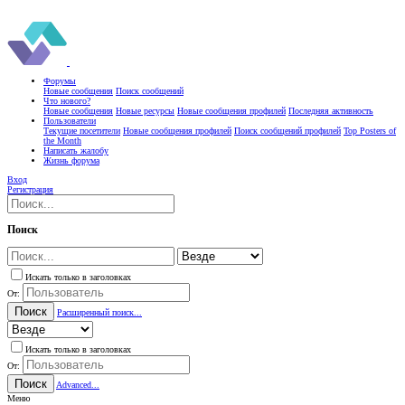
Форумы
Новые сообщения
Поиск сообщений
Что нового?
Новые сообщения
Новые ресурсы
Новые сообщения профилей
Последняя активность
Пользователи
Текущие посетители
Новые сообщения профилей
Поиск сообщений профилей
Top Posters of
the Month
Написать жалобу
Жизнь форума
Вход
Регистрация
Поиск
Искать только в заголовках
От:
Поиск
Расширенный поиск...
Искать только в заголовках
От:
Поиск
Advanced...
Меню