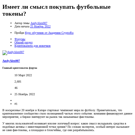
Имеет ли смысл покупать футбольные
токены?
Автор темы
AndyAlex007
Дата начала
25 Ноябрь 2022
Пройди
Курс обучения от Академии CryptoRu
Форумы
Общий раздел
Криптовалюта для новичков
AndyAlex007
Главный криптознаток форума
10 Март 2022
2,681
46
25 Ноябрь 2022
#1
В воскресенье 20 ноября в Катаре стартовал чемпионат мира по футболу. Примечательно, что
криптовалютное сообщество стало полноценной частью этого события: компании финансируют данное
мероприятие, а биржи эмитируют на рынок так называемые фан-токены.
У многих пользователей возникает вполне логичный вопрос: каков смысл вкладывать средства в
подобные активы с инвестиционной точки зрения? По словам экспертов, особый интерес вызывают
не сами фан-токены, а площадки и блокчейны, где они разрабатывались.