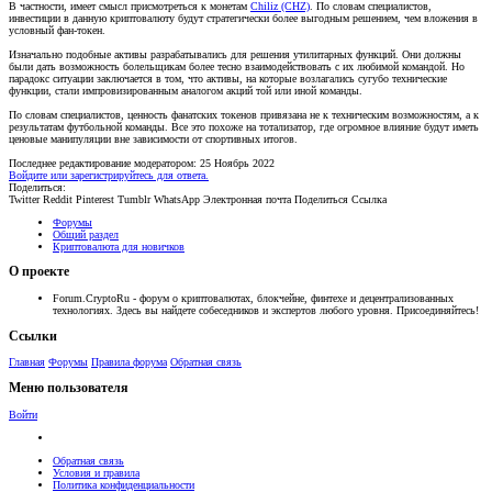
В частности, имеет смысл присмотреться к монетам
Chiliz (CHZ)
. По словам специалистов,
инвестиции в данную криптовалюту будут стратегически более выгодным решением, чем вложения в
условный фан-токен.
Изначально подобные активы разрабатывались для решения утилитарных функций. Они должны
были дать возможность болельщикам более тесно взаимодействовать с их любимой командой. Но
парадокс ситуации заключается в том, что активы, на которые возлагались сугубо технические
функции, стали импровизированным аналогом акций той или иной команды.
По словам специалистов, ценность фанатских токенов привязана не к техническим возможностям, а к
результатам футбольной команды. Все это похоже на тотализатор, где огромное влияние будут иметь
ценовые манипуляции вне зависимости от спортивных итогов.
Последнее редактирование модератором:
25 Ноябрь 2022
Войдите или зарегистрируйтесь для ответа.
Поделиться:
Twitter
Reddit
Pinterest
Tumblr
WhatsApp
Электронная почта
Поделиться
Ссылка
Форумы
Общий раздел
Криптовалюта для новичков
О проекте
Forum.CryptoRu - форум о криптовалютах, блокчейне, финтехе и децентрализованных
технологиях. Здесь вы найдете собеседников и экспертов любого уровня. Присоединяйтесь!
Ссылки
Главная
Форумы
Правила форума
Обратная связь
Меню пользователя
Войти
Обратная связь
Условия и правила
Политика конфиденциальности