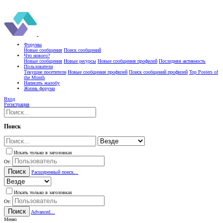
Форумы
Новые сообщения
Поиск сообщений
Что нового?
Новые сообщения
Новые ресурсы
Новые сообщения профилей
Последняя активность
Пользователи
Текущие посетители
Новые сообщения профилей
Поиск сообщений профилей
Top Posters of
the Month
Написать жалобу
Жизнь форума
Вход
Регистрация
Поиск
Искать только в заголовках
От:
Поиск
Расширенный поиск...
Искать только в заголовках
От:
Поиск
Advanced...
Меню