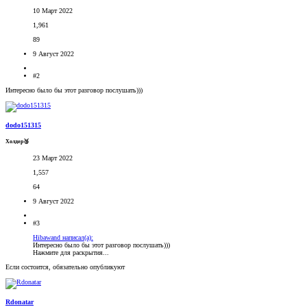
10 Март 2022
1,961
89
9 Август 2022
#2
Интересно было бы этот разговор послушать)))
dodo151315
Холдер🥉
23 Март 2022
1,557
64
9 Август 2022
#3
Hibawand написал(а):
Интересно было бы этот разговор послушать)))
Нажмите для раскрытия...
Если состоится, обязательно опубликуют
Rdonatar