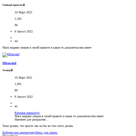
Главный криптан🥇
10 Март 2022
1,342
96
9 Август 2022
#4
Маск видимо уверен в своей правоте и какие то доказательства имеет
Hibawand
Холдер🥉
10 Март 2022
1,961
89
9 Август 2022
#5
Rdonatar написал(а):
Маск видимо уверен в своей правоте и какие то доказательства имеет
Нажмите для раскрытия...
Тоже думаю, что просто так он бы не стал этого делать
Войдите или зарегистрируйтесь для ответа.
Поделиться: