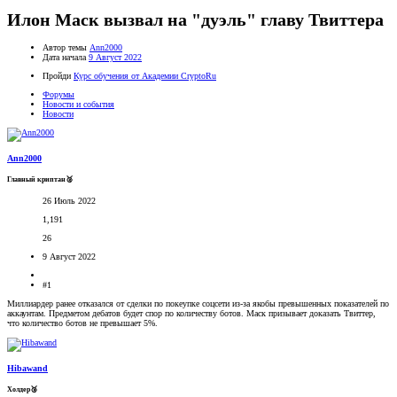
Илон Маск вызвал на "дуэль" главу Твиттера
Автор темы
Ann2000
Дата начала
9 Август 2022
Пройди
Курс обучения от Академии CryptoRu
Форумы
Новости и события
Новости
Ann2000
Главный криптан🥈
26 Июль 2022
1,191
26
9 Август 2022
#1
Миллиардер ранее отказался от сделки по покеупке соцсети из-за якобы превышенных показателей по
аккаунтам. Предметом дебатов будет спор по количеству ботов. Маск призывает доказать Твиттер,
что количество ботов не превышает 5%.
Hibawand
Холдер🥉