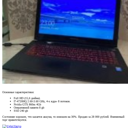
Основные характеристики:
Full HD (15,6 дюйма).
I7-4720HQ 2.60-3.60 GHz, 4-х ядра- 8 потоков.
Nvidia GTX 860m 4Gb
Оперативной памяти 8 gb
SSD 240 gb
Состояние хорошее, что касается аккума, то изношен на 30%. Продаю за 28 000 рублей. Вменяемый
торг приветствуется.