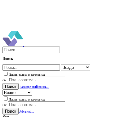
Поиск
Искать только в заголовках
От:
Поиск
Расширенный поиск...
Искать только в заголовках
От:
Поиск
Advanced...
Меню