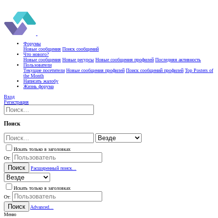
Форумы
Новые сообщения
Поиск сообщений
Что нового?
Новые сообщения
Новые ресурсы
Новые сообщения профилей
Последняя активность
Пользователи
Текущие посетители
Новые сообщения профилей
Поиск сообщений профилей
Top Posters of
the Month
Написать жалобу
Жизнь форума
Вход
Регистрация
Поиск
Искать только в заголовках
От:
Поиск
Расширенный поиск...
Искать только в заголовках
От:
Поиск
Advanced...
Меню