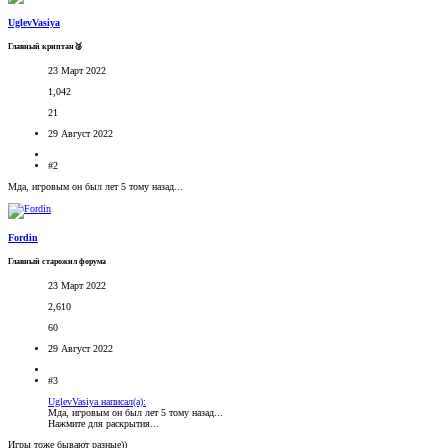
UglevVasiya
Главный криптан🥈
23 Март 2022
1,042
21
29 Август 2022
#2
Мда, игровым он был лет 5 тому назад...
Fordin
Главный старожил форума
23 Март 2022
2,610
60
29 Август 2022
#3
UglevVasiya написал(а):
Мда, игровым он был лет 5 тому назад...
Нажмите для раскрытия...
Игры тоже бывают разные))