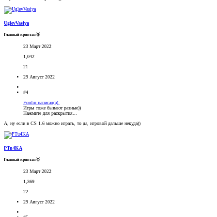
UglevVasiya
Главный криптан🥈
23 Март 2022
1,042
21
29 Август 2022
#4
Fordin написал(а):
Игры тоже бывают разные))
Нажмите для раскрытия...
А, ну если в CS 1.6 можно играть, то да, игровой дальше некуда))
PTu4KA
Главный криптан🥇
23 Март 2022
1,369
22
29 Август 2022