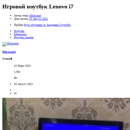
Игровой ноутбук Lenovo i7
Автор темы
Hibawand
Дата начала
29 Август 2022
Пройди
Курс обучения от Академии CryptoRu
Форумы
Барахолка
Продать товары
Hibawand
Холдер🥉
10 Март 2022
1,961
89
29 Август 2022
#1