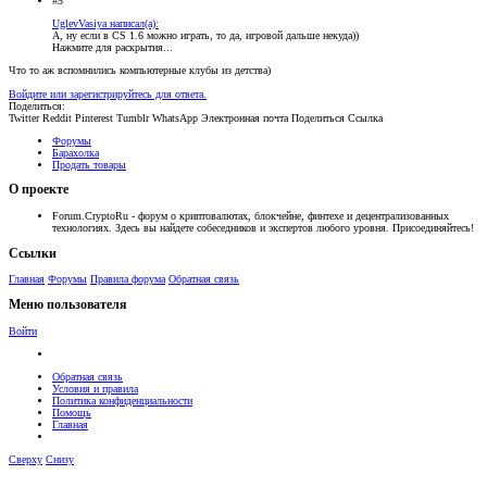
#5
UglevVasiya написал(а):
А, ну если в CS 1.6 можно играть, то да, игровой дальше некуда))
Нажмите для раскрытия...
Что то аж вспомнились компьютерные клубы из детства)
Войдите или зарегистрируйтесь для ответа.
Поделиться:
Twitter
Reddit
Pinterest
Tumblr
WhatsApp
Электронная почта
Поделиться
Ссылка
Форумы
Барахолка
Продать товары
О проекте
Forum.CryptoRu - форум о криптовалютах, блокчейне, финтехе и децентрализованных
технологиях. Здесь вы найдете собеседников и экспертов любого уровня. Присоединяйтесь!
Ссылки
Главная
Форумы
Правила форума
Обратная связь
Меню пользователя
Войти
Обратная связь
Условия и правила
Политика конфиденциальности
Помощь
Главная
Сверху
Снизу