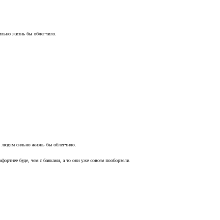
ильно жизнь бы облегчило.
о людям сильно жизнь бы облегчило.
мфортнее буде, чем с банками, а то они уже совсем пооборзели.