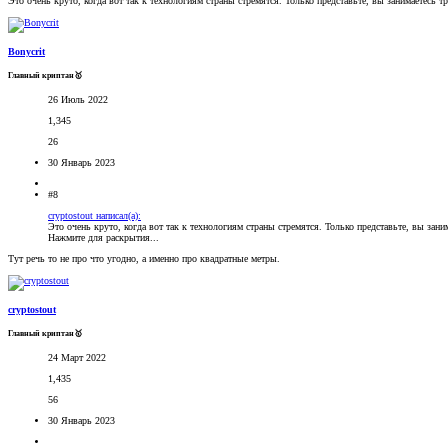
Это очень круто, когда вот так к технологиям страны стремятся. Только представьте, вы занимаетесь 
Bonycrit
Главный криптан🥇
26 Июль 2022
1,345
26
30 Январь 2023
#8
cryptostout написал(а):
Это очень круто, когда вот так к технологиям страны стремятся. Только представьте, вы зан
Нажмите для раскрытия...
Тут речь то не про что угодно, а именно про квадратные метры.
cryptostout
Главный криптан🥇
24 Март 2022
1,435
56
30 Январь 2023