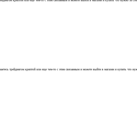
трейдингом криптой или еще чем-то с этим связанным и можете выйти в магазин и купить что нужно за ст
имаетесь трейдингом криптой или еще чем-то с этим связанным и можете выйти в магазин и купить что ну