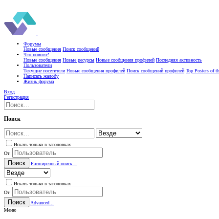
Форумы
Новые сообщения
Поиск сообщений
Что нового?
Новые сообщения
Новые ресурсы
Новые сообщения профилей
Последняя активность
Пользователи
Текущие посетители
Новые сообщения профилей
Поиск сообщений профилей
Top Posters of 
Написать жалобу
Жизнь форума
Вход
Регистрация
Поиск
Искать только в заголовках
От:
Поиск
Расширенный поиск...
Искать только в заголовках
От:
Поиск
Advanced...
Меню