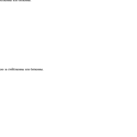
ейблкоины или биткоины.
жно за стейблкоины или биткоины.