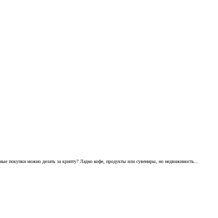
упные покупки можно делать за крипту? Ладно кофе, продукты или сувениры, но недвижимость...