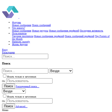
Форумы
Новые сообщения
Поиск сообщений
Что нового?
Новые сообщения
Новые ресурсы
Новые сообщения профилей
Последняя активность
Пользователи
Текущие посетители
Новые сообщения профилей
Поиск сообщений профилей
Top Posters of
the Month
Написать жалобу
Жизнь форума
Вход
Регистрация
Поиск
Искать только в заголовках
От:
Поиск
Расширенный поиск...
Искать только в заголовках
От:
Поиск
Advanced...
Меню