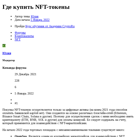
Где купить NFT-токены
Автор темы
Юлия
Дата начала
5 Январь 2022
Пройди
Курс обучения от Академии CryptoRu
Форумы
Криптовалюты
NFT
Ю
Юлия
Модератор
Команда форума
29 Декабрь 2021
228
6
5 Январь 2022
#1
Покупка NFT-токенов осуществляется только за цифровые активы (на конец 2021 года способов
оплатить банковской картой нет). Они создаются на основе различных блокчейн-сетей (Ethereum,
Binance Smart Chain, Solana и другие). Поэтому для осуществления сделок с ними необходимо иметь
криптовалюту (ETH, BNB, SOL и другие) для оплаты комиссий. Ее следует содержать на счету,
который применяется для взаимодействия с NFT-маркетплейсами.
На начало 2022 года торговых площадок с невзаимозаменяемыми токенами существует много:
OpenSea.
Является одним из крупнейших маркетплейсов для взаимодействия с NFT.