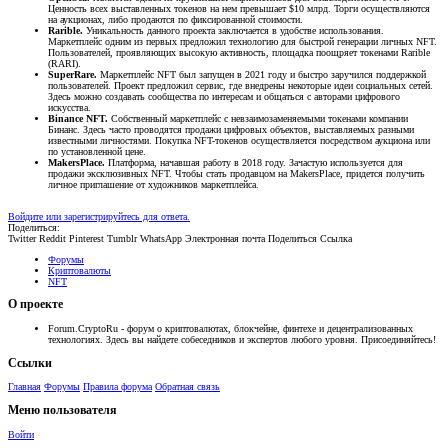
Ценность всех выставленных токенов на нем превышает $10 млрд. Торги осуществляются
на аукционах, либо продаются по фиксированной стоимости.
Rarible.
Уникальность данного проекта заключается в удобстве использования.
Маркетплейс одним из первых предложил технологию для быстрой генерации личных NFT.
Пользователей, проявляющих высокую активность, площадка поощряет токенами Rarible
(RARI).
SuperRare.
Маркетплейс NFT был запущен в 2021 году и быстро заручился поддержкой
пользователей. Проект предложил сервис, где внедрены некоторые идеи социальных сетей.
Здесь можно создавать сообщества по интересам и общаться с авторами цифрового
искусства.
Binance NFT.
Собственный маркетплейс с невзаимозаменяемыми токенами компании
Бинанс. Здесь часто проводятся продажи цифровых объектов, выставляемых разными
известными личностями. Покупка NFT-токенов осуществляется посредством аукциона или
по установленной цене.
MakersPlace.
Платформа, начавшая работу в 2018 году. Зачастую используется для
продажи эксклюзивных NFT. Чтобы стать продавцом на MakersPlace, придется получить
личное приглашение от художников маркетплейса.
Войдите или зарегистрируйтесь для ответа.
Поделиться:
Twitter
Reddit
Pinterest
Tumblr
WhatsApp
Электронная почта
Поделиться
Ссылка
Форумы
Криптовалюты
NFT
О проекте
Forum.CryptoRu - форум о криптовалютах, блокчейне, финтехе и децентрализованных
технологиях. Здесь вы найдете собеседников и экспертов любого уровня. Присоединяйтесь!
Ссылки
Главная
Форумы
Правила форума
Обратная связь
Меню пользователя
Войти